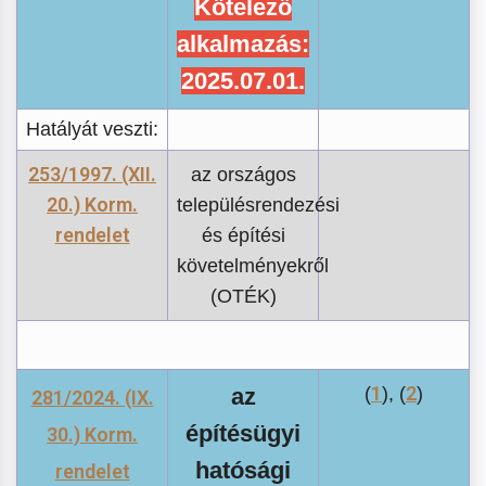
Kötelező
alkalmazás:
2025.07.01.
Hatályát veszti:
253/1997. (XII.
az országos
20.) Korm.
településrendezési
rendelet
és építési
követelményekről
(OTÉK)
1
2
az
(
), (
)
281/2024. (IX.
építésügyi
30.) Korm.
hatósági
rendelet