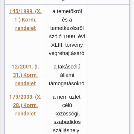
145/1999. (X.
a temetőkről
1.) Korm.
és a
rendelet
temetkezésről
szóló 1999. évi
XLIII. törvény
végrehajtásáról
12/2001. (I.
a lakáscélú
31.) Korm.
állami
rendelet
támogatásokról
173/2003. (X.
a nem üzleti
28.) Korm.
célú
rendelet
közösségi,
szabadidős
szálláshely-