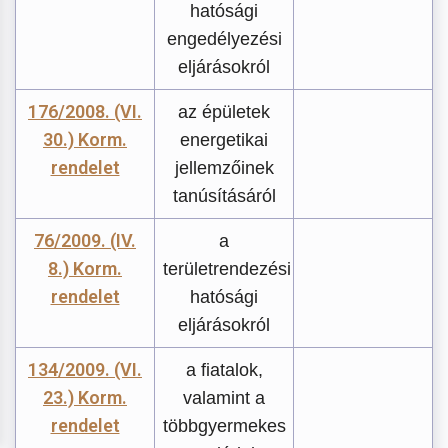
hatósági
engedélyezési
eljárásokról
176/2008. (VI.
az épületek
30.) Korm.
energetikai
rendelet
jellemzőinek
tanúsításáról
76/2009. (IV.
a
8.) Korm.
területrendezési
rendelet
hatósági
eljárásokról
134/2009. (VI.
a fiatalok,
23.) Korm.
valamint a
rendelet
többgyermekes