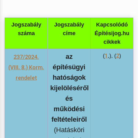
Jogszabály
Jogszabály
Kapcsolódó
száma
címe
Építésijog.hu
cikkek
1
2
az
(
,), (
)
237/2024.
építésügyi
(VIII. 8.) Korm.
hatóságok
rendelet
kijelöléséről
és
működési
feltételeiről
(Hatásköri