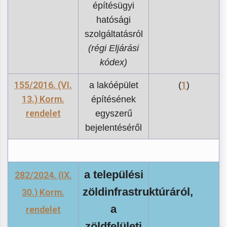
építésügyi
hatósági
szolgáltatásról
(régi Eljárási
kódex)
155/2016. (VI.
1
a lakóépület
(
)
13.) Korm.
építésének
rendelet
egyszerű
bejelentéséről
a települési
282/2024. (IX.
zöldinfrastruktúráról,
30.) Korm.
a
rendelet
zöldfelületi