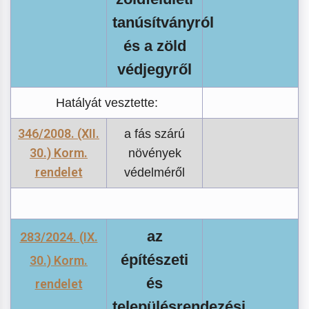
tanúsítványról
és a zöld
védjegyről
Hatályát vesztette:
346/2008. (XII.
a fás szárú
30.) Korm.
növények
rendelet
védelméről
az
283/2024. (IX.
építészeti
30.) Korm.
és
rendelet
településrendezési