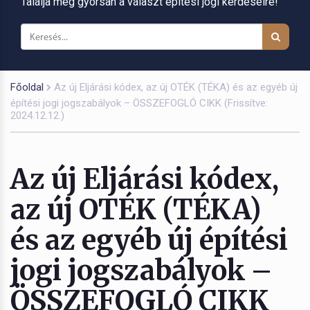
Találja meg gyorsan a választ építési jogi kérdéseire!
Főoldal
Az új Eljárási kódex, az új OTÉK (TÉKA) és az egyéb új
építési jogi jogszabályok – ÖSSZEFOGLÓ CIKK (Frissítve:
2024.12.12.)
Az új Eljárási kódex,
az új OTÉK (TÉKA)
és az egyéb új építési
jogi jogszabályok –
ÖSSZEFOGLÓ CIKK