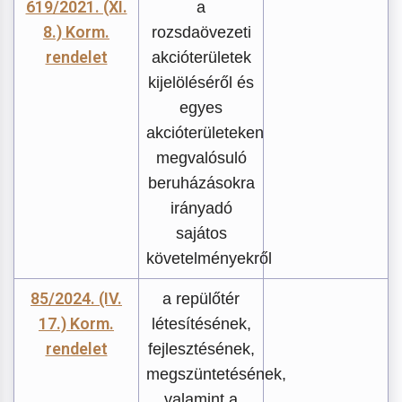
619/2021. (XI.
a
8.) Korm.
rozsdaövezeti
rendelet
akcióterületek
kijelöléséről és
egyes
akcióterületeken
megvalósuló
beruházásokra
irányadó
sajátos
követelményekről
85/2024. (IV.
a repülőtér
17.) Korm.
létesítésének,
rendelet
fejlesztésének,
megszüntetésének,
valamint a