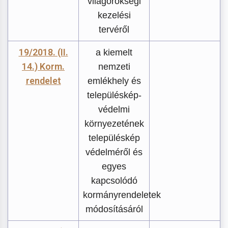
világörökségi
kezelési
tervéről
19/2018. (II.
a kiemelt
14.) Korm.
nemzeti
rendelet
emlékhely és
településkép-
védelmi
környezetének
településkép
védelméről és
egyes
kapcsolódó
kormányrendeletek
módosításáról