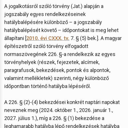
A jogalkotásról szóló törvény (Jat.) alapján a
jogszabály egyes rendelkezéseinek
hatálybalépésére különböző – a jogszabály
hatálybalépését követő – időpontokat is meg lehet
állapítani [
2010. évi CXXX. tv.
7. § (5) bek.]. A magyar
építészetről szóló törvény elfogadott
normaszövegének 226. §-a rendelkezik az egyes
törvényhelyek (részek, fejezetek, alcímek,
paragrafusok, bekezdések, pontok és alpontok,
valamint mellékletek) szerinti, négy különböző
időpontban történő hatályba lépéséről.
A 226. § (2)-(4) bekezdései konkrét naptári napokat
neveznek meg (2024. október 1., 2026. január 1.,
2027. július 1.), míg a 226. § (1) bekezdése a
leghamarabb hatályba lépő rendelkezések hatályba