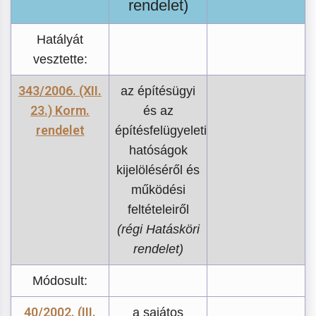
rendelet)
Hatályát
vesztette:
343/2006. (XII.
az építésügyi
23.) Korm.
és az
rendelet
építésfelügyeleti
hatóságok
kijelöléséről és
működési
feltételeiről
(régi Hatásköri
rendelet)
Módosult:
40/2002. (III.
a sajátos