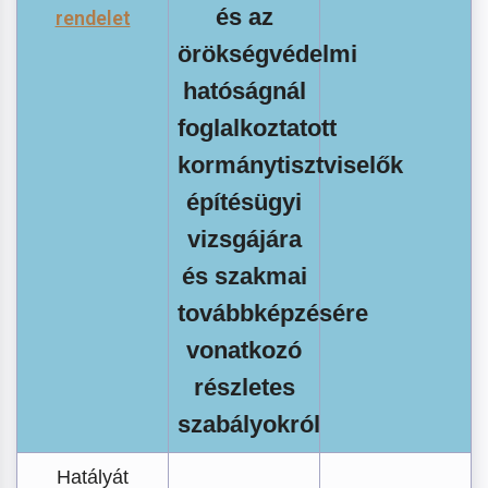
és az
rendelet
örökségvédelmi
hatóságnál
foglalkoztatott
kormánytisztviselők
építésügyi
vizsgájára
és szakmai
továbbképzésére
vonatkozó
részletes
szabályokról
Hatályát