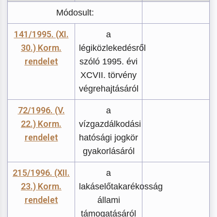
Módosult:
141/1995. (XI.
a
30.) Korm.
légiközlekedésről
rendelet
szóló 1995. évi
XCVII. törvény
végrehajtásáról
72/1996. (V.
a
22.) Korm.
vízgazdálkodási
rendelet
hatósági jogkör
gyakorlásáról
215/1996. (XII.
a
23.) Korm.
lakáselőtakarékosság
rendelet
állami
támogatásáról