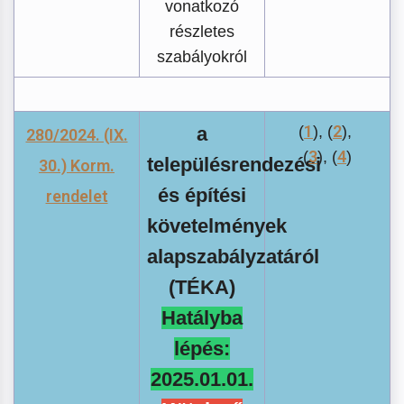
vonatkozó
részletes
szabályokról
1
2
a
(
), (
),
280/2024. (IX.
3
4
(
), (
)
településrendezési
30.) Korm.
és építési
rendelet
követelmények
alapszabályzatáról
(TÉKA)
Hatályba
lépés:
2025.01.01.