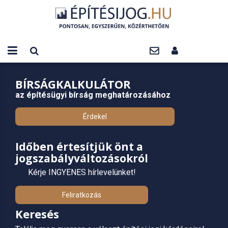
BÍRSÁGKALKULÁTOR
az építésügyi bírság meghatározásához
Érdekel
Időben értesítjük önt a
jogszabályváltozásokról
Kérje INGYENES hírlevelünket!
Feliratkozás
Keresés