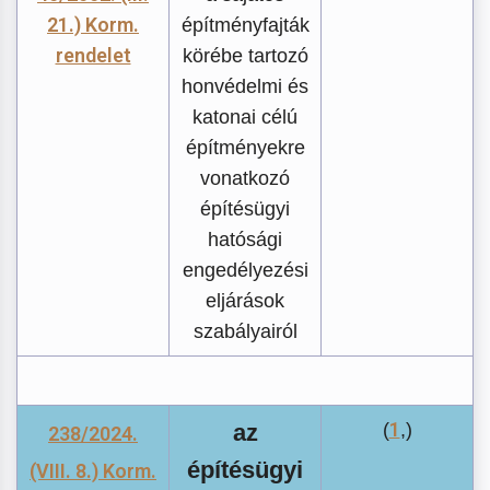
21.) Korm.
építményfajták
rendelet
körébe tartozó
honvédelmi és
katonai célú
építményekre
vonatkozó
építésügyi
hatósági
engedélyezési
eljárások
szabályairól
1
az
(
,)
238/2024.
építésügyi
(VIII. 8.) Korm.