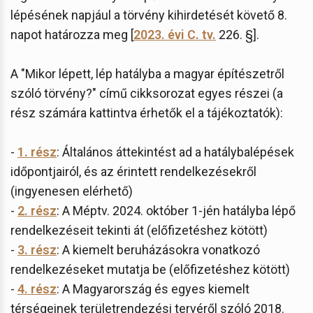
lépésének napjául a törvény kihirdetését követő 8.
napot határozza meg [
2023. évi C. tv.
226. §].
A "Mikor lépett, lép hatályba a magyar építészetről
szóló törvény?" című cikksorozat egyes részei (a
rész számára kattintva érhetők el a tájékoztatók):
-
1. rész
: Általános áttekintést ad a hatálybalépések
időpontjairól, és az érintett rendelkezésekről
(ingyenesen elérhető)
-
2. rész
: A Méptv. 2024. október 1-jén hatályba lépő
rendelkezéseit tekinti át (előfizetéshez kötött)
-
3. rész
: A kiemelt beruházásokra vonatkozó
rendelkezéseket mutatja be (előfizetéshez kötött)
-
4. rész
: A Magyarország és egyes kiemelt
térségeinek területrendezési tervéről szóló 2018.