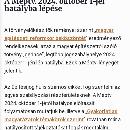
A Méptv. 2024. október 1-jei
hatályba lépése
A törvényelőkészítők reményei szerint „
magyar
építészeti reformkor beköszöntét
” eredményező
rendelkezések, azaz a magyar építészetről szóló
törvény „gerince”, legtöbb jogszabályhelye 2024.
október 1-jén lép hatályba. Ezek a Méptv. lényegét
jelentik.
Az Építésijog.hu is számos cikket fog szentelni az
egyes szabályozási részterületeknek. A Méptv.
2024. október 1-jétől hatályos előírásait
folyamatosan mutatjuk be, illetve a „
Gyakorlatias
magyarázatok témakörök szerint
” rovatban már a
hatályosított tájékoztatókat fogják megtalálni.