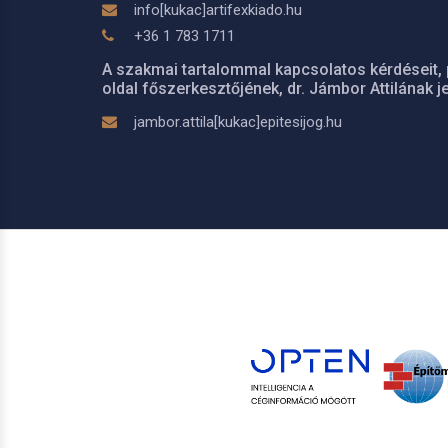
info[kukac]artifexkiado.hu
+36 1 783 1711
A szakmai tartalommal kapcsolatos kérdéseit, 
oldal főszerkesztőjének, dr. Jámbor Attilának je
jambor.attila[kukac]epitesijog.hu