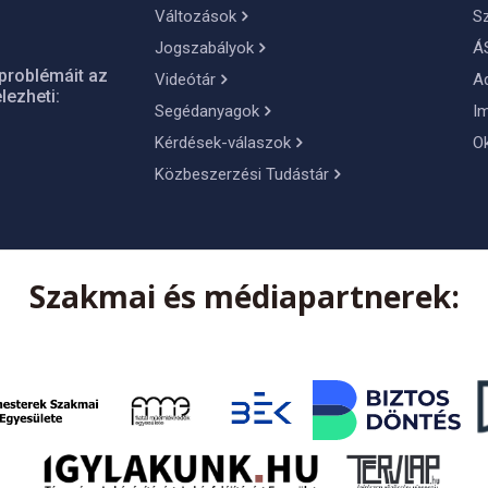
Változások
S
Jogszabályok
Á
problémáit az
Videótár
A
lezheti:
Segédanyagok
I
Kérdések-válaszok
O
Közbeszerzési Tudástár
Szakmai és médiapartnerek: