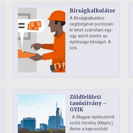
Bírságkalkulátor
A Bírságkalkulátor
segítségével pontosan
ki lehet számítani egy-
egy adott esetre az
építésügyi bírságot. A
szá...
Zöldfelületi
ág
tanúsítvány –
GYIK
A Magyar építészetről
szóló törvény (Méptv.),
illetve a kapcsolódó