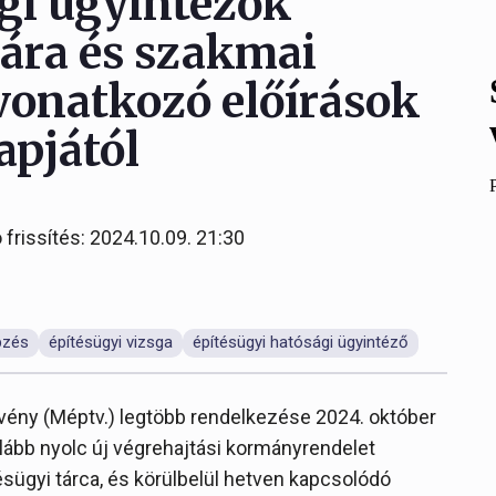
gi ügyintézők
jára és szakmai
vonatkozó előírások
apjától
 frissítés: 2024.10.09. 21:30
pzés
építésügyi vizsga
építésügyi hatósági ügyintéző
rvény (Méptv.) legtöbb rendelkezése 2024. október
alább nyolc új végrehajtási kormányrendelet
sügyi tárca, és körülbelül hetven kapcsolódó