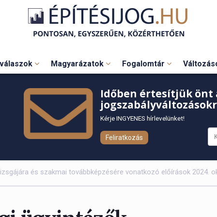
válaszok
Magyarázatok
Fogalomtár
Változá
Időben értesítjük önt 
jogszabályváltozásokr
Kérje INGYENES hírlevelünket!
Feliratkozás
vizsgájára és szakmai továbbképzésére vonatkozó előírások 2024. ok