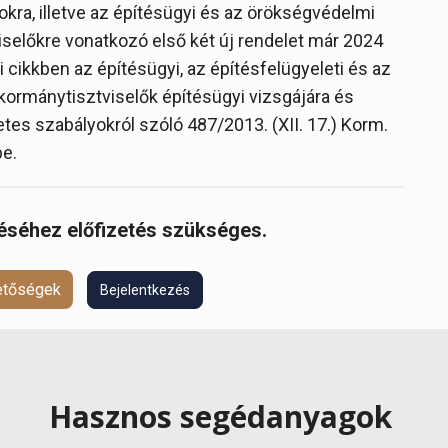
kra, illetve az építésügyi és az örökségvédelmi
iselőkre vonatkozó első két új rendelet már 2024
 cikkben az építésügyi, az építésfelügyeleti és az
kormánytisztviselők építésügyi vizsgájára és
es szabályokról szóló 487/2013. (XII. 17.) Korm.
be.
réséhez előfizetés szükséges.
hetőségek
Bejelentkezés
Hasznos segédanyagok