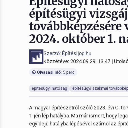
Építésügyi hatósá
építésügyi vizsgá
továbbképzésére 
2024. október 1. n
Szerző: Építésijog.hu
Közzétéve: 2024.09.29. 13:47 | Utolsó
Olvasási idő:
5 perc
építésügyi hatóság
építésügyi szakmai továbbké
A magyar építészetről szóló 2023. évi C. tö
1-jén lép hatályba. Ma már ismert, hogy leg
egyidejű hatályba lépésével számol az építé