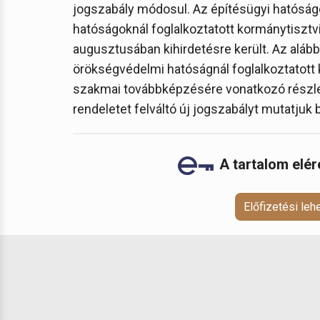
jogszabály módosul. Az építésügyi hatóságo
hatóságoknál foglalkoztatott kormánytisztv
augusztusában kihirdetésre került. Az alábbi
örökségvédelmi hatóságnál foglalkoztatott 
szakmai továbbképzésére vonatkozó részlet
rendeletet felváltó új jogszabályt mutatjuk 
A tartalom elé
Előfizetési le