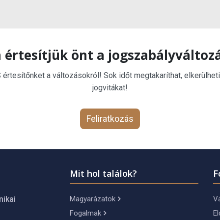
 értesítjük önt a jogszabályváltoz
rtesítőnket a változásokról! Sok időt megtakaríthat, elkerülheti
jogvitákat!
Feliratkozás
Mit hol találok?
F
Magyarázatok
Vá
nikai
Fogalmak
El