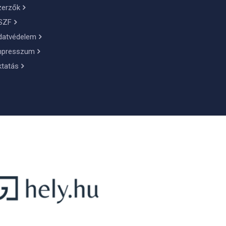
zerzők
SZF
datvédelem
mpresszum
ktatás