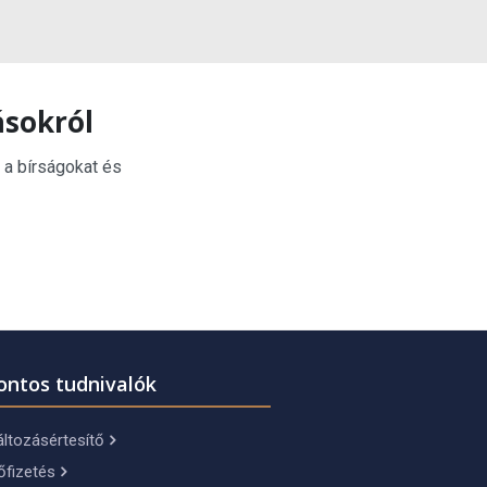
ásokról
 a bírságokat és
ontos tudnivalók
ltozásértesítő
őfizetés