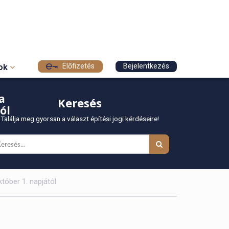
Előfizetés
Bejelentkezés
sok
a
Keresés
ól
Találja meg gyorsan a választ építési jogi kérdéseire!
tóber 1. napjától