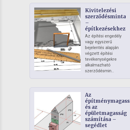
Kivitelezési
szerződésminta
–
építkezésekhez
Az építési engedély
vagy egyszerű
bejelentés alapján
végzett építési
tevékenységekre
alkalmazható
szerződésmin...
Az
építménymagass
és az
épületmagasság
számítása –
segédlet