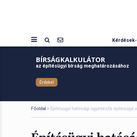
Kérdések-
BÍRSÁGKALKULÁTOR
az építésügyi bírság meghatározásához
Érdekel
Főoldal
Építésügyi hatósági ügyintézők építésügyi 