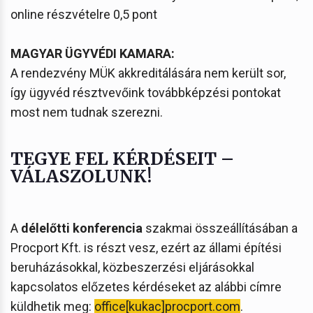
online részvételre 0,5 pont
MAGYAR ÜGYVÉDI KAMARA:
A rendezvény MÜK akkreditálására nem került sor,
így ügyvéd résztvevőink továbbképzési pontokat
most nem tudnak szerezni.
TEGYE FEL KÉRDÉSEIT –
VÁLASZOLUNK!
A
délelőtti konferencia
szakmai összeállításában a
Procport Kft. is részt vesz, ezért az állami építési
beruházásokkal, közbeszerzési eljárásokkal
kapcsolatos előzetes kérdéseket az alábbi címre
küldhetik meg:
office[kukac]procport.com
.