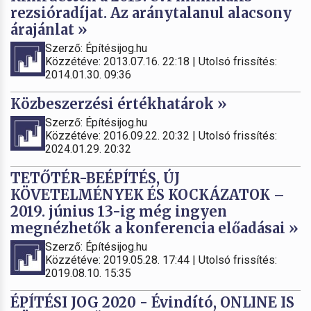
rezsióradíjat. Az aránytalanul alacsony
árajánlat »
Szerző: Építésijog.hu
Közzétéve: 2013.07.16. 22:18 | Utolsó frissítés:
2014.01.30. 09:36
Közbeszerzési értékhatárok »
Szerző: Építésijog.hu
Közzétéve: 2016.09.22. 20:32 | Utolsó frissítés:
2024.01.29. 20:32
TETŐTÉR-BEÉPÍTÉS, ÚJ
KÖVETELMÉNYEK ÉS KOCKÁZATOK –
2019. június 13-ig még ingyen
megnézhetők a konferencia előadásai »
Szerző: Építésijog.hu
Közzétéve: 2019.05.28. 17:44 | Utolsó frissítés:
2019.08.10. 15:35
ÉPÍTÉSI JOG 2020 - Évindító, ONLINE IS