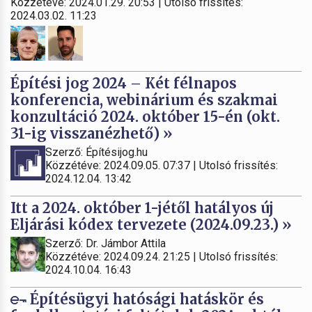
Közzétéve: 2024.01.29. 20:53 | Utolsó frissítés:
2024.03.02. 11:23
Építési jog 2024 – Két félnapos
konferencia, webinárium és szakmai
konzultáció 2024. október 15-én (okt.
31-ig visszanézhető) »
Szerző: Építésijog.hu
Közzétéve: 2024.09.05. 07:37 | Utolsó frissítés:
2024.12.04. 13:42
Itt a 2024. október 1-jétől hatályos új
Eljárási kódex tervezete (2024.09.23.) »
Szerző: Dr. Jámbor Attila
Közzétéve: 2024.09.24. 21:25 | Utolsó frissítés:
2024.10.04. 16:43
Építésügyi hatósági hatáskör és