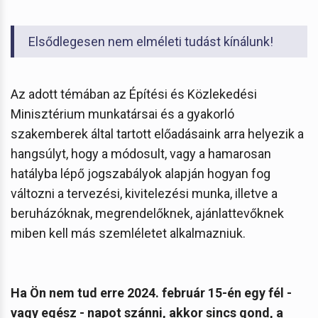
Elsődlegesen nem elméleti tudást kínálunk!
Az adott témában az Építési és Közlekedési
Minisztérium munkatársai és a gyakorló
szakemberek által tartott előadásaink arra helyezik a
hangsúlyt, hogy a módosult, vagy a hamarosan
hatályba lépő jogszabályok alapján hogyan fog
változni a tervezési, kivitelezési munka, illetve a
beruházóknak, megrendelőknek, ajánlattevőknek
miben kell más szemléletet alkalmazniuk.
Ha Ön nem tud erre 2024. február 15-én egy fél -
vagy egész - napot szánni, akkor sincs gond, a