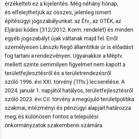
érzékelteti ez a kijelentés. Még néhány hónap,
és elfelejthetjük az összes, jelenleg ismert
építésügyi jogszabályunkat: az Étv., az OTÉK, az
Eljárási kódex (312/2012. Korm. rendelet) és minden
egyéb jogszabályt újak váltanak majd fel. Erről
személyesen Lánszki Regő államtitkár úr is előadást
fog tartani a rendezvényen. Ugyanakkor a Méptv.
mellett szinte semmilyen figyelmet nem kapott a
területfejlesztésről és a területrendezésről
szóló 1996. évi XXI. törvény (Tftv.) lecserélése. A
2024. január 1. napjától hatályos, területfejlesztésről
szóló 2023. évi CII. törvény a megújuló területpolitika
szakmai, intézményi és pénzügyi alapjait határozza
meg, és különösen fontos a települési
önkormányzatok szakemberei számára.