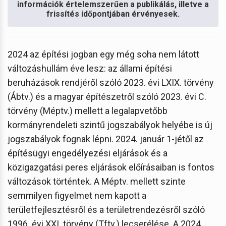
információk értelemszerűen a publikálás, illetve a
frissítés időpontjában érvényesek.
2024 az építési jogban egy még soha nem látott
változáshullám éve lesz: az állami építési
beruházások rendjéről szóló 2023. évi LXIX. törvény
(Ábtv.) és a magyar építészetről szóló 2023. évi C.
törvény (Méptv.) mellett a legalapvetőbb
kormányrendeleti szintű jogszabályok helyébe is új
jogszabályok fognak lépni. 2024. január 1-jétől az
építésügyi engedélyezési eljárások és a
közigazgatási peres eljárások előírásaiban is fontos
változások történtek. A Méptv. mellett szinte
semmilyen figyelmet nem kapott a
területfejlesztésről és a területrendezésről szóló
1996. évi XXI. törvény (Tftv.) lecserélése. A 2024.