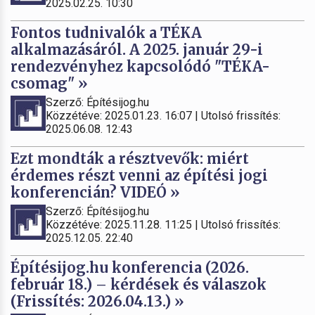
2025.02.25. 10:30
Fontos tudnivalók a TÉKA
alkalmazásáról. A 2025. január 29-i
rendezvényhez kapcsolódó "TÉKA-
csomag" »
Szerző: Építésijog.hu
Közzétéve: 2025.01.23. 16:07 | Utolsó frissítés:
2025.06.08. 12:43
Ezt mondták a résztvevők: miért
érdemes részt venni az építési jogi
konferencián? VIDEÓ »
Szerző: Építésijog.hu
Közzétéve: 2025.11.28. 11:25 | Utolsó frissítés:
2025.12.05. 22:40
Építésijog.hu konferencia (2026.
február 18.) – kérdések és válaszok
(Frissítés: 2026.04.13.) »