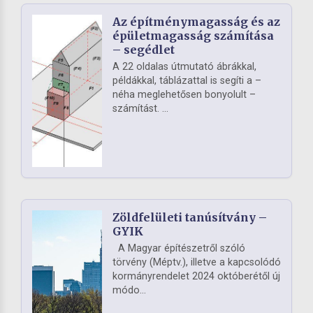
Az építménymagasság és az
épületmagasság számítása
– segédlet
A 22 oldalas útmutató ábrákkal,
példákkal, táblázattal is segíti a –
néha meglehetősen bonyolult –
számítást. ...
Zöldfelületi tanúsítvány –
GYIK
A Magyar építészetről szóló
törvény (Méptv.), illetve a kapcsolódó
kormányrendelet 2024 októberétől új
módo...