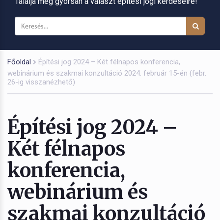
Találja meg gyorsan a választ építési jogi kérdéseire!
Főoldal
Építési jog 2024 – Két félnapos konferencia,
webinárium és szakmai konzultáció 2024. február 15-én (febr.
26-ig visszanézhető)
Építési jog 2024 –
Két félnapos
konferencia,
webinárium és
szakmai konzultáció