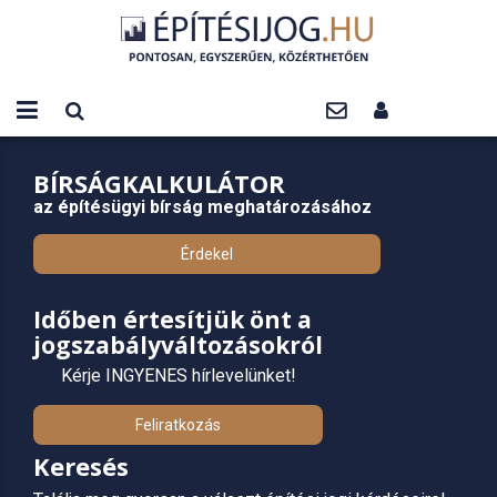
BÍRSÁGKALKULÁTOR
az építésügyi bírság meghatározásához
Érdekel
Időben értesítjük önt a
jogszabályváltozásokról
Kérje INGYENES hírlevelünket!
Feliratkozás
Keresés