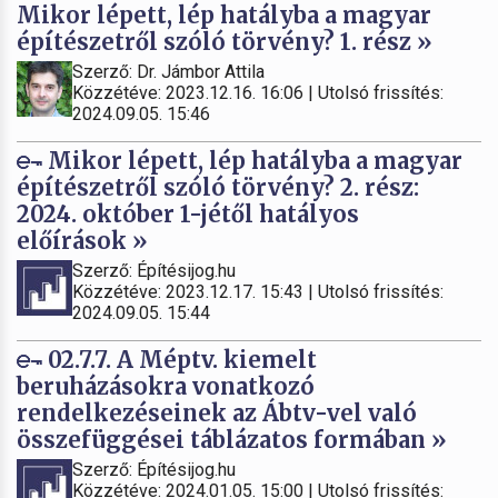
Mikor lépett, lép hatályba a magyar
építészetről szóló törvény? 1. rész »
Szerző: Dr. Jámbor Attila
Közzétéve: 2023.12.16. 16:06 | Utolsó frissítés:
2024.09.05. 15:46
Mikor lépett, lép hatályba a magyar
építészetről szóló törvény? 2. rész:
2024. október 1-jétől hatályos
előírások »
Szerző: Építésijog.hu
Közzétéve: 2023.12.17. 15:43 | Utolsó frissítés:
2024.09.05. 15:44
02.7.7. A Méptv. kiemelt
beruházásokra vonatkozó
rendelkezéseinek az Ábtv-vel való
összefüggései táblázatos formában »
Szerző: Építésijog.hu
Közzétéve: 2024.01.05. 15:00 | Utolsó frissítés: