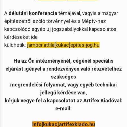
A
délutáni konferencia
témájával, vagyis a magyar
építészetről szóló törvénnyel és a Méptv-hez
kapcsolódó egyéb új jogszabályokkal kapcsolatos
kérdéseket ide
küldhetik:
jambor.attila[kukac]epitesijog.hu
Ha az Ön intézményénél, cégénél speciális
eljárást igényel a rendezvényen való részvételhez
szükséges
megrendelési folyamat, vagy egyéb technikai
jellegű kérdése van,
kérjük vegye fel a kapcsolatot az Artifex Kiadóval:
e-mail:
info[kukac]artifexkiado.hu