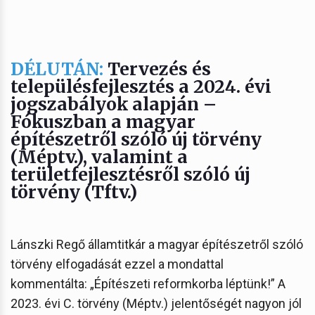
DÉLUTÁN:
Tervezés és
településfejlesztés a 2024. évi
jogszabályok alapján –
Fókuszban a magyar
építészetről szóló új törvény
(Méptv.), valamint a
területfejlesztésről szóló új
törvény (Tftv.)
Lánszki Regő államtitkár a magyar építészetről szóló
törvény elfogadását ezzel a mondattal
kommentálta: „Építészeti reformkorba léptünk!” A
2023. évi C. törvény (Méptv.) jelentőségét nagyon jól