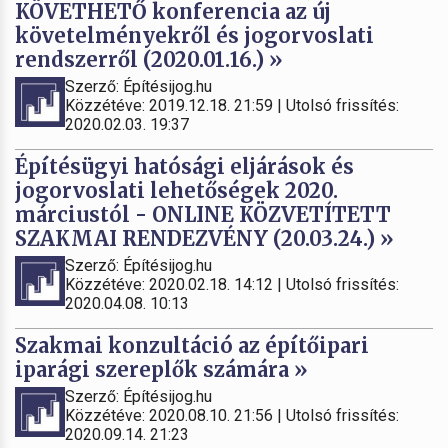
KÖVETHETŐ konferencia az új
követelményekről és jogorvoslati
rendszerről (2020.01.16.) »
Szerző: Építésijog.hu
Közzétéve: 2019.12.18. 21:59 | Utolsó frissítés:
2020.02.03. 19:37
Építésügyi hatósági eljárások és
jogorvoslati lehetőségek 2020.
márciustól - ONLINE KÖZVETÍTETT
SZAKMAI RENDEZVÉNY (20.03.24.) »
Szerző: Építésijog.hu
Közzétéve: 2020.02.18. 14:12 | Utolsó frissítés:
2020.04.08. 10:13
Szakmai konzultáció az építőipari
iparági szereplők számára »
Szerző: Építésijog.hu
Közzétéve: 2020.08.10. 21:56 | Utolsó frissítés:
2020.09.14. 21:23