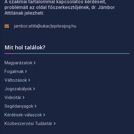
A szakmai tartalommal kapcsolatos kérdéseit,
problémáit az oldal főszerkesztőjének, dr. Jámbor
Attilának jelezheti:
jambor.attila[kukac]epitesijog.hu
Mit hol találok?
Magyarázatok
Fogalmak
Változások
Jogszabályok
Videótár
Segédanyagok
Kérdések-válaszok
Közbeszerzési Tudástár