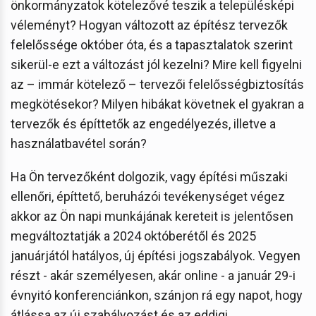
önkormányzatok kötelezővé teszik a településképi
véleményt? Hogyan változott az építész tervezők
felelőssége október óta, és a tapasztalatok szerint
sikerül-e ezt a változást jól kezelni? Mire kell figyelni
az – immár kötelező – tervezői felelősségbiztosítás
megkötésekor? Milyen hibákat követnek el gyakran a
tervezők és építtetők az engedélyezés, illetve a
használatbavétel során?
Ha Ön tervezőként dolgozik, vagy építési műszaki
ellenőri, építtető, beruházói tevékenységet végez
akkor az Ön napi munkájának kereteit is jelentősen
megváltoztatják a 2024 októberétől és 2025
januárjától hatályos, új építési jogszabályok. Vegyen
részt - akár személyesen, akár online - a január 29-i
évnyitó konferenciánkon, szánjon rá egy napot, hogy
átlássa az új szabályozást és az eddigi