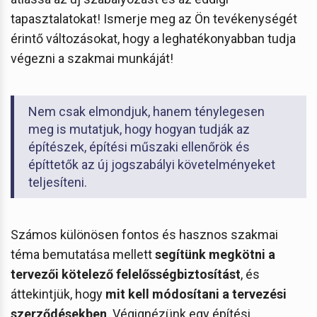
tapasztalatokat! Ismerje meg az Ön tevékenységét
érintő változásokat, hogy a leghatékonyabban tudja
végezni a szakmai munkáját!
Nem csak elmondjuk, hanem ténylegesen
meg is mutatjuk, hogy hogyan tudják az
építészek, építési műszaki ellenőrök és
építtetők az új jogszabályi követelményeket
teljesíteni.
Számos különösen fontos és hasznos szakmai
téma bemutatása mellett
segítünk megkötni a
tervezői kötelező felelősségbiztosítást
, és
áttekintjük, hogy
mit kell módosítani a tervezési
szerződésekben
. Végignézünk egy építési