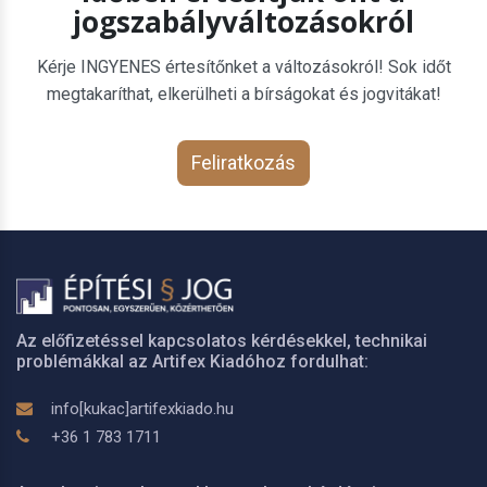
jogszabályváltozásokról
Kérje INGYENES értesítőnket a változásokról! Sok időt
megtakaríthat, elkerülheti a bírságokat és jogvitákat!
Feliratkozás
Az előfizetéssel kapcsolatos kérdésekkel, technikai
problémákkal az Artifex Kiadóhoz fordulhat:
info[kukac]artifexkiado.hu
+36 1 783 1711