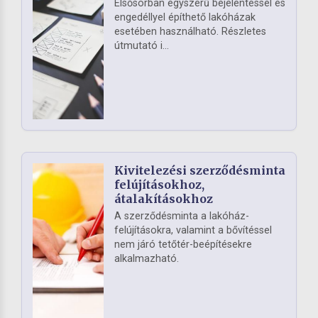
Elsősorban egyszerű bejelentéssel és
engedéllyel építhető lakóházak
esetében használható. Részletes
útmutató i...
Kivitelezési szerződésminta
felújításokhoz,
átalakításokhoz
A szerződésminta a lakóház-
felújításokra, valamint a bővítéssel
nem járó tetőtér-beépítésekre
alkalmazható.