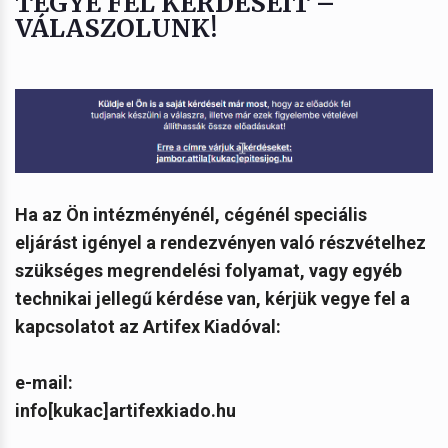
TEGYE FEL KÉRDÉSEIT –
VÁLASZOLUNK!
Ha az Ön intézményénél, cégénél speciális
eljárást igényel a rendezvényen való részvételhez
szükséges megrendelési folyamat, vagy egyéb
technikai jellegű kérdése van, kérjük vegye fel a
kapcsolatot az Artifex Kiadóval:
e-mail:
info[kukac]artifexkiado.hu