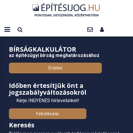
BÍRSÁGKALKULÁTOR
az építésügyi bírság meghatározásához
Érdekel
Időben értesítjük önt a
jogszabályváltozásokról
Kérje INGYENES hírlevelünket!
Feliratkozás
Keresés