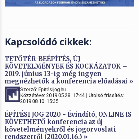
Kapcsolódó cikkek:
TETŐTÉR-BEÉPÍTÉS, ÚJ
KÖVETELMÉNYEK ÉS KOCKÁZATOK –
2019. június 13-ig még ingyen
megnézhetők a konferencia előadásai »
Szerző: Építésijog.hu
Közzétéve: 2019.05.28. 17:44 | Utolsó frissítés:
2019.08.10. 15:35
ÉPÍTÉSI JOG 2020 - Évindító, ONLINE IS
KÖVETHETŐ konferencia az új
követelményekről és jogorvoslati
rendszerről (2020.01.16.) »