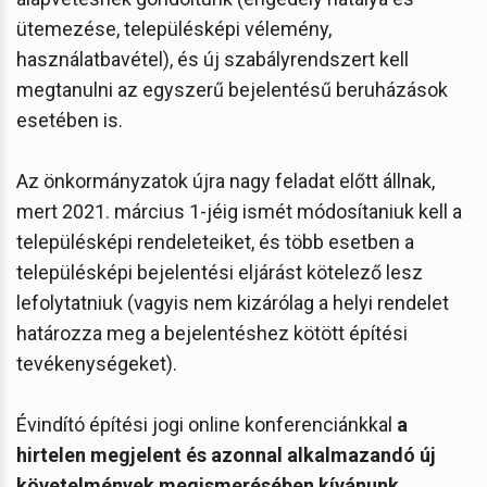
ütemezése, településképi vélemény,
használatbavétel), és új szabályrendszert kell
megtanulni az egyszerű bejelentésű beruházások
esetében is.
Az önkormányzatok újra nagy feladat előtt állnak,
mert 2021. március 1-jéig ismét módosítaniuk kell a
településképi rendeleteiket, és több esetben a
településképi bejelentési eljárást kötelező lesz
lefolytatniuk (vagyis nem kizárólag a helyi rendelet
határozza meg a bejelentéshez kötött építési
tevékenységeket).
Évindító építési jogi online konferenciánkkal
a
hirtelen megjelent és azonnal alkalmazandó új
követelmények megismerésében kívánunk