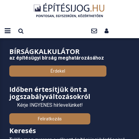
BÍRSÁGKALKULÁTOR
az építésügyi bírság meghatározásához
Érdekel
Időben értesítjük önt a
jogszabályváltozásokról
Kérje INGYENES hírlevelünket!
Feliratkozás
Keresés