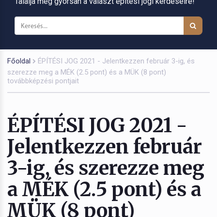
Találja meg gyorsan a választ építési jogi kérdéseire!
Főoldal
ÉPÍTÉSI JOG 2021 - Jelentkezzen február 3-ig, és
szerezze meg a MÉK (2.5 pont) és a MÜK (8 pont)
továbbképzési pontjait
ÉPÍTÉSI JOG 2021 -
Jelentkezzen február
3-ig, és szerezze meg
a MÉK (2.5 pont) és a
MÜK (8 pont)