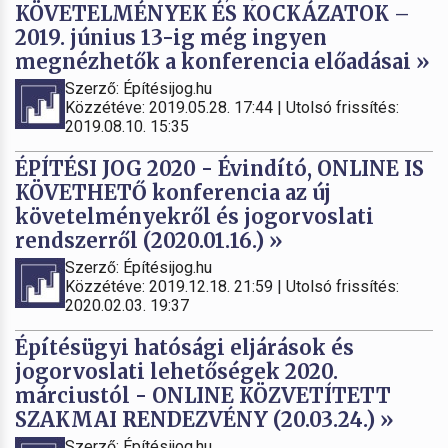
KÖVETELMÉNYEK ÉS KOCKÁZATOK –
2019. június 13-ig még ingyen
megnézhetők a konferencia előadásai »
Szerző: Építésijog.hu
Közzétéve: 2019.05.28. 17:44 | Utolsó frissítés:
2019.08.10. 15:35
ÉPÍTÉSI JOG 2020 - Évindító, ONLINE IS
KÖVETHETŐ konferencia az új
követelményekről és jogorvoslati
rendszerről (2020.01.16.) »
Szerző: Építésijog.hu
Közzétéve: 2019.12.18. 21:59 | Utolsó frissítés:
2020.02.03. 19:37
Építésügyi hatósági eljárások és
jogorvoslati lehetőségek 2020.
márciustól - ONLINE KÖZVETÍTETT
SZAKMAI RENDEZVÉNY (20.03.24.) »
Szerző: Építésijog.hu