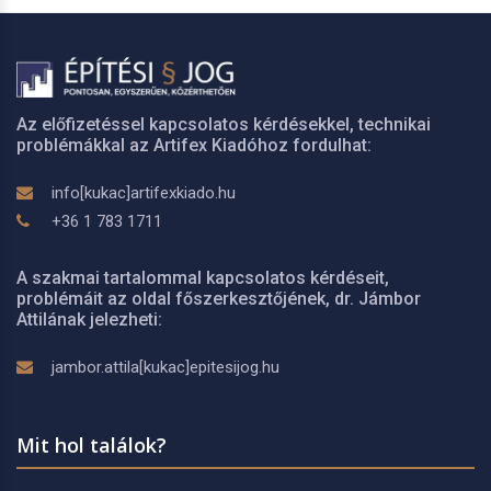
Az előfizetéssel kapcsolatos kérdésekkel, technikai
problémákkal az Artifex Kiadóhoz fordulhat:
info[kukac]artifexkiado.hu
+36 1 783 1711
A szakmai tartalommal kapcsolatos kérdéseit,
problémáit az oldal főszerkesztőjének, dr. Jámbor
Attilának jelezheti:
jambor.attila[kukac]epitesijog.hu
Mit hol találok?