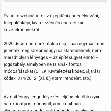
Évindító webinárium az új építési engedélyezési,
településképi, kivitelezési és energetikai
követelményekről.
2020 decemberének utolsó napjaiban egymás után
jelentek meg az építésügyi salátarendeletek, nem
maradt olyan lényeges – az építésügyet érintő –
jogszabály, amelyben ne találnák fontos
módosításokat (OTÉK, Kivitelezési kódex, Eljárási
kódex, 314/2012. (XI. 8.) Korm. rendelet, stb.).
Az építésügyi engedélyezési eljárások több olyan
sarokpontja is módosult, amit korábban
alapvetésnek gondoltunk (engedély hatálya és