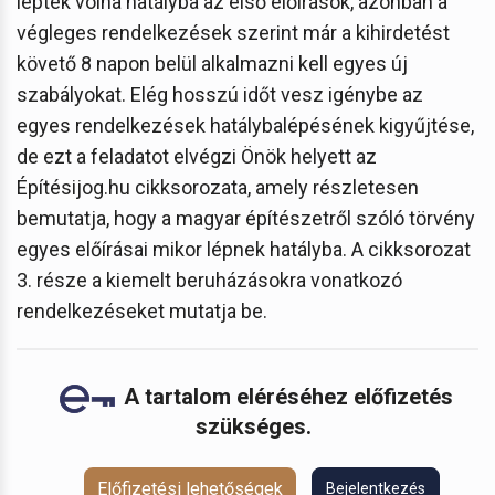
léptek volna hatályba az első előírások, azonban a
végleges rendelkezések szerint már a kihirdetést
követő 8 napon belül alkalmazni kell egyes új
szabályokat. Elég hosszú időt vesz igénybe az
egyes rendelkezések hatálybalépésének kigyűjtése,
de ezt a feladatot elvégzi Önök helyett az
Építésijog.hu cikksorozata, amely részletesen
bemutatja, hogy a magyar építészetről szóló törvény
egyes előírásai mikor lépnek hatályba. A cikksorozat
3. része a kiemelt beruházásokra vonatkozó
rendelkezéseket mutatja be.
A tartalom eléréséhez előfizetés
szükséges.
Előfizetési lehetőségek
Bejelentkezés