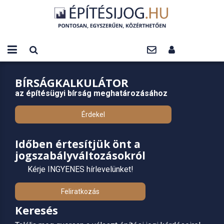
BÍRSÁGKALKULÁTOR
az építésügyi bírság meghatározásához
Érdekel
Időben értesítjük önt a
jogszabályváltozásokról
Kérje INGYENES hírlevelünket!
Feliratkozás
Keresés