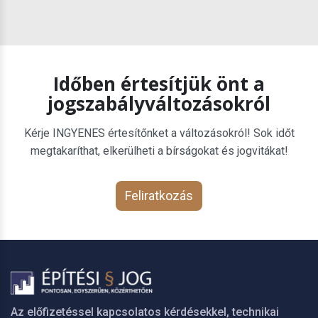
Időben értesítjük önt a
jogszabályváltozásokról
Kérje INGYENES értesítőnket a változásokról! Sok időt
megtakaríthat, elkerülheti a bírságokat és jogvitákat!
Feliratkozás
Az előfizetéssel kapcsolatos kérdésekkel, technikai