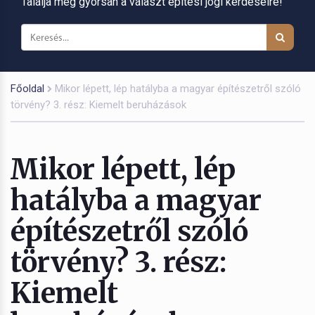
Találja meg gyorsan a választ építési jogi kérdéseire!
Főoldal
Mikor lépett, lép hatályba a magyar építészetről szóló
törvény? 3. rész: Kiemelt beruházások
Mikor lépett, lép
hatályba a magyar
építészetről szóló
törvény? 3. rész:
Kiemelt