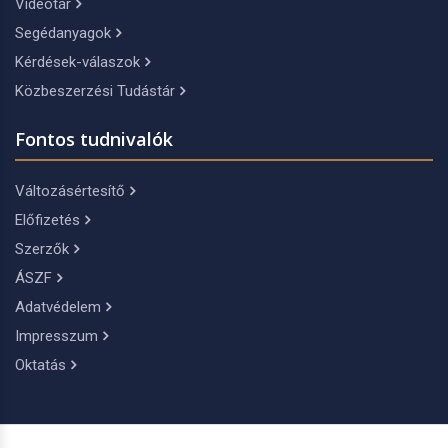
Videótár
Segédanyagok
Kérdések-válaszok
Közbeszerzési Tudástár
Fontos tudnivalók
Változásértesítő
Előfizetés
Szerzők
ÁSZF
Adatvédelem
Impresszum
Oktatás