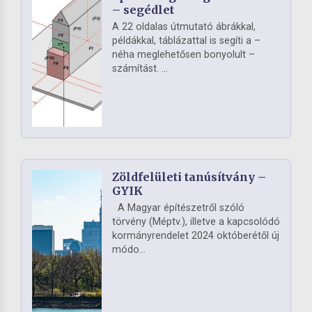
– segédlet
A 22 oldalas útmutató ábrákkal,
példákkal, táblázattal is segíti a –
néha meglehetősen bonyolult –
számítást. ...
Zöldfelületi tanúsítvány –
GYIK
A Magyar építészetről szóló
törvény (Méptv.), illetve a kapcsolódó
kormányrendelet 2024 októberétől új
módo...