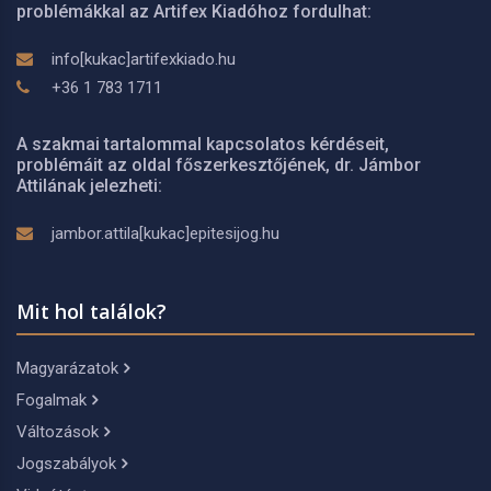
problémákkal az Artifex Kiadóhoz fordulhat:
info[kukac]artifexkiado.hu
+36 1 783 1711
A szakmai tartalommal kapcsolatos kérdéseit,
problémáit az oldal főszerkesztőjének, dr. Jámbor
Attilának jelezheti:
jambor.attila[kukac]epitesijog.hu
Mit hol találok?
Magyarázatok
Fogalmak
Változások
Jogszabályok