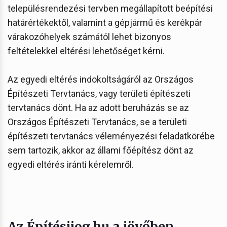
településrendezési tervben megállapított beépítési
határértékektől, valamint a gépjármű és kerékpár
várakozóhelyek számától lehet bizonyos
feltételekkel eltérési lehetőséget kérni.
Az egyedi eltérés indokoltságáról az Országos
Építészeti Tervtanács, vagy területi építészeti
tervtanács dönt. Ha az adott beruházás se az
Országos Építészeti Tervtanács, se a területi
építészeti tervtanács véleményezési feladatkörébe
sem tartozik, akkor az állami főépítész dönt az
egyedi eltérés iránti kérelemről.
Az Építésijog.hu a jövőben