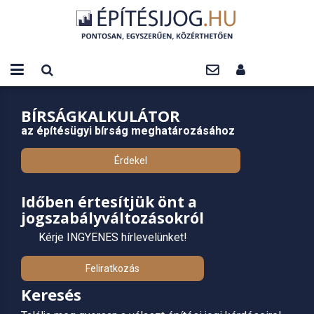
BÍRSÁGKALKULÁTOR
az építésügyi bírság meghatározásához
Érdekel
Időben értesítjük önt a
jogszabályváltozásokról
Kérje INGYENES hírlevelünket!
Feliratkozás
Keresés