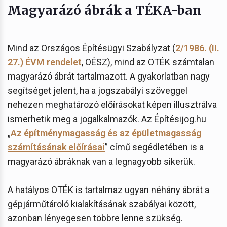
Magyarázó ábrák a TÉKA-ban
Mind az Országos Építésügyi Szabályzat (
2/1986. (II.
27.) ÉVM rendelet
, OÉSZ), mind az OTÉK számtalan
magyarázó ábrát tartalmazott. A gyakorlatban nagy
segítséget jelent, ha a jogszabályi szöveggel
nehezen meghatározó előírásokat képen illusztrálva
ismerhetik meg a jogalkalmazók. Az Építésijog.hu
„
Az építménymagasság és az épületmagasság
számításának előírásai
” című segédletében is a
magyarázó ábráknak van a legnagyobb sikerük.
A hatályos OTÉK is tartalmaz ugyan néhány ábrát a
gépjárműtároló kialakításának szabályai között,
azonban lényegesen többre lenne szükség.