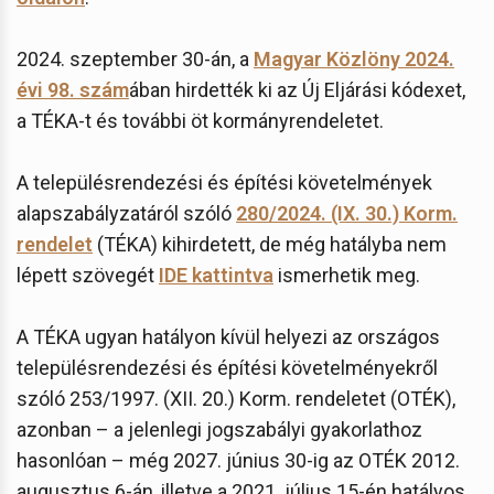
2024. szeptember 30-án, a
Magyar Közlöny 2024.
évi 98. szám
ában hirdették ki az Új Eljárási kódexet,
a TÉKA-t és további öt kormányrendeletet.
A településrendezési és építési követelmények
alapszabályzatáról szóló
280/2024. (IX. 30.) Korm.
rendelet
(TÉKA) kihirdetett, de még hatályba nem
lépett szövegét
IDE kattintva
ismerhetik meg.
A TÉKA ugyan hatályon kívül helyezi az országos
településrendezési és építési követelményekről
szóló 253/1997. (XII. 20.) Korm. rendeletet (OTÉK),
azonban – a jelenlegi jogszabályi gyakorlathoz
hasonlóan – még 2027. június 30-ig az OTÉK 2012.
augusztus 6-án, illetve a 2021. július 15-én hatályos