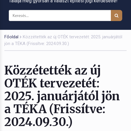
Találja meg gyorsan a választ építési jogi kérdéseire!
Főoldal
Közzétették az új OTÉK tervezetét: 2025. januárjától
jön a TÉKA (Frissítve: 2024.09.30.)
Közzétették az új
OTÉK tervezetét:
2025. januárjától jön
a TÉKA (Frissítve:
2024.09.30.)