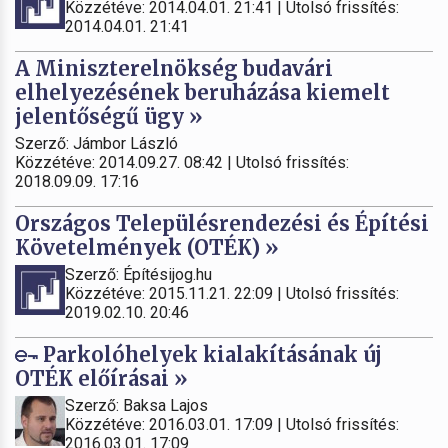
Közzétéve: 2014.04.01. 21:41 | Utolsó frissítés:
2014.04.01. 21:41
A Miniszterelnökség budavári
elhelyezésének beruházása kiemelt
jelentőségű ügy »
Szerző: Jámbor László
Közzétéve: 2014.09.27. 08:42 | Utolsó frissítés:
2018.09.09. 17:16
Országos Településrendezési és Építési
Követelmények (OTÉK) »
Szerző: Építésijog.hu
Közzétéve: 2015.11.21. 22:09 | Utolsó frissítés:
2019.02.10. 20:46
Parkolóhelyek kialakításának új
OTÉK előírásai »
Szerző: Baksa Lajos
Közzétéve: 2016.03.01. 17:09 | Utolsó frissítés:
2016.03.01. 17:09