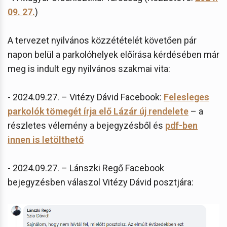
09. 27.
)
A tervezet nyilvános közzétételét követően pár
napon belül a parkolóhelyek előírása kérdésében már
meg is indult egy nyilvános szakmai vita:
- 2024.09.27. – Vitézy Dávid Facebook:
Felesleges
parkolók tömegét írja elő Lázár új rendelete
– a
részletes vélemény a bejegyzésből és
pdf-ben
innen is letölthető
- 2024.09.27. – Lánszki Regő Facebook
bejegyzésben válaszol Vitézy Dávid posztjára: