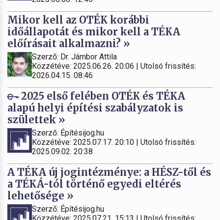
Mikor kell az OTÉK korábbi
időállapotát és mikor kell a TÉKA
előírásait alkalmazni? »
Szerző: Dr. Jámbor Attila
Közzétéve: 2025.06.26. 20:06 | Utolsó frissítés:
2026.04.15. 08:46
2025 első felében OTÉK és TÉKA
alapú helyi építési szabályzatok is
születtek »
Szerző: Építésijog.hu
Közzétéve: 2025.07.17. 20:10 | Utolsó frissítés:
2025.09.02. 20:38
A TÉKA új jogintézménye: a HÉSZ-től és
a TÉKÁ-tól történő egyedi eltérés
lehetősége »
Szerző: Építésijog.hu
Közzétéve: 2025.07.21. 15:13 | Utolsó frissítés: