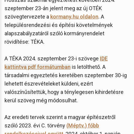
szeptember 23-án jelent meg az új OTÉK
szövegtervezete a
kormany.hu oldalon
. A
településrendezési és építési követelmények
alapszabályzatáról szóló kormányrendelet
rövidítése: TÉKA.
A TÉKA 2024. szeptember 23-i szövege
IDE
kattintva pdf formátumban
is letölthető. A
társadalmi egyeztetés keretében szeptember 30-ig
lehetett észrevételeket küldeni, ezért
valószínűsítettük, hogy a ténylegesen kihirdetésre
kerül szöveg még módosulhat.
Az eredeti tervek szerint a magyar építészetről
szóló 2023. évi C. törvény
(Méptv.) főbb
rendelkezéseivel együtt
, 2024. október 1. napján