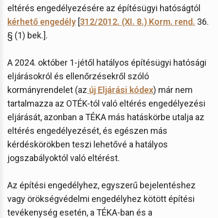
eltérés engedélyezésére az építésügyi hatóságtól
kérhető engedély
[
312/2012. (XI. 8.) Korm. rend.
36.
§ (1) bek.].
A 2024. október 1-jétől hatályos építésügyi hatósági
eljárásokról és ellenőrzésekről szóló
kormányrendelet (az
új Eljárási kódex
) már nem
tartalmazza az OTÉK-tól való eltérés engedélyezési
eljárását, azonban a TÉKA más hatáskörbe utalja az
eltérés engedélyezését, és egészen más
kérdéskörökben teszi lehetővé a hatályos
jogszabályoktól való eltérést.
Az építési engedélyhez, egyszerű bejelentéshez
vagy örökségvédelmi engedélyhez kötött építési
tevékenység esetén, a TÉKA-ban és a