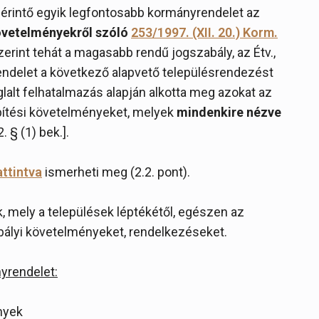
s érintő egyik legfontosabb kormányrendelet az
követelményekről szóló
253/1997. (XII. 20.) Korm.
zerint tehát a magasabb rendű jogszabály, az Étv.,
endelet a következő alapvető településrendezést
glalt felhatalmazás alapján alkotta meg azokat az
pítési követelményeket, melyek
mindenkire nézve
. § (1) bek.].
attintva
ismerheti meg (2.2. pont).
k, mely a települések léptékétől, egészen az
bályi követelményeket, rendelkezéseket.
yrendelet:
nyek