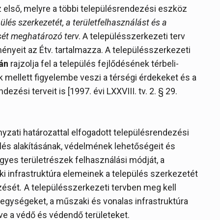
 első, melyre a többi településrendezési eszköz
pülés szerkezetét, a területfelhasználást és a
sét meghatározó terv
. A településszerkezeti terv
nyeit az Étv. tartalmazza. A településszerkezeti
án
rajzolja fel a település fejlődésének térbeli-
kek mellett figyelembe veszi a térségi érdekeket és a
zési terveit is [1997. évi LXXVIII. tv. 2. § 29.
yzati határozattal elfogadott településrendezési
lés alakításának, védelmének lehetőségeit és
egyes területrészek felhasználási módját, a
infrastruktúra elemeinek a település szerkezetét
zését
.
A településszerkezeti tervben meg kell
 egységeket, a műszaki és vonalas infrastruktúra
etve a védő és védendő területeket.