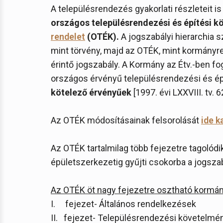
A településrendezés gyakorlati részleteit i
országos településrendezési és építési 
rendelet
(OTÉK).
A jogszabályi hierarchia s
mint törvény, majd az OTÉK, mint kormányr
érintő jogszabály. A Kormány az Étv.-ben fo
országos érvényű településrendezési és é
kötelező érvényűek
[1997. évi LXXVIII. tv. 62
Az OTÉK módosításainak felsorolását
ide k
Az OTÉK tartalmilag több fejezetre tagolódi
épületszerkezetig gyűjti csokorba a jogsza
Az OTÉK öt nagy fejezetre osztható kormán
I. fejezet- Általános rendelkezések
II. fejezet- Településrendezési követelmé