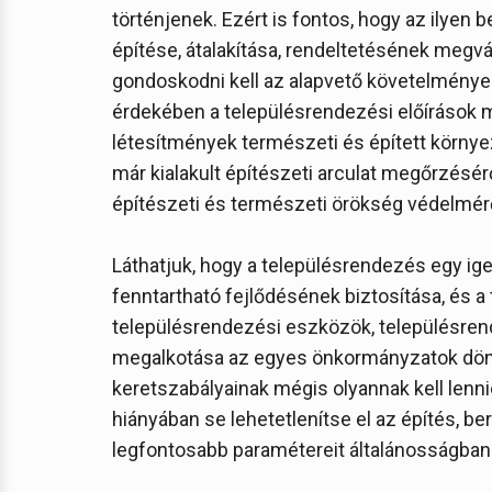
történjenek. Ezért is fontos, hogy az ilyen 
építése, átalakítása, rendeltetésének megvál
gondoskodni kell az alapvető követelmények
érdekében a településrendezési előírások m
létesítmények természeti és épített környe
már kialakult építészeti arculat megőrzésérő
építészeti és természeti örökség védelmérő
Láthatjuk, hogy a településrendezés egy ig
fenntartható fejlődésének biztosítása, és a 
településrendezési eszközök, településrend
megalkotása az egyes önkormányzatok dön
keretszabályainak mégis olyannak kell lenn
hiányában se lehetetlenítse el az építés, b
legfontosabb paramétereit általánosságban