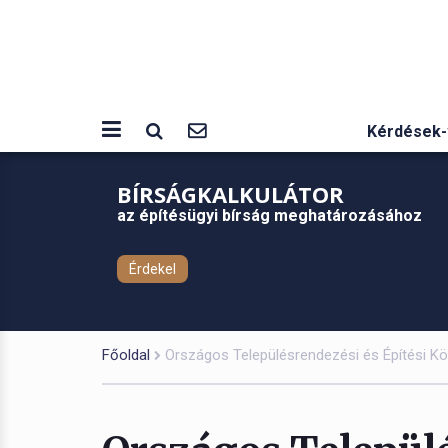
Kérdések-
BÍRSÁGKALKULÁTOR
az építésügyi bírság meghatározásához
Érdekel
Főoldal
Országos Településrendezési és Építési K