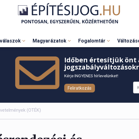
válaszok
Magyarázatok
Fogalomtár
Változá
Időben értesítjük önt 
jogszabályváltozásokr
Kérje INGYENES hírlevelünket!
Feliratkozás
övetelmények (OTÉK)