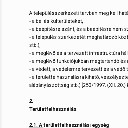
A településszerkezeti tervben meg kell hatá
- a bel és külterületeket,
- a beépítésre szánt, és a beépítésre nem sz
- a település szerkezetét meghatározó közt
stb.),
- a meglévő és a tervezett infrastruktúra há
- a meglévő funkciójukban megtartandó és m
- a védett, a védelemre tervezett és a védő t
- a területfelhasználásra kiható, veszélyezt
alábányászottság stb.) [253/1997. (XII. 20.) 
2.
Területfelhasználás
2.1. A
területfelhasználási egység