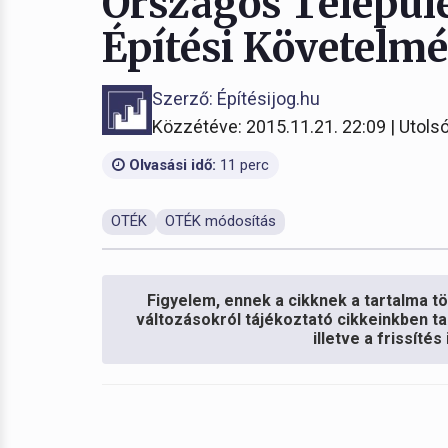
Országos Települ
Építési Követelm
Szerző: Építésijog.hu
Közzétéve: 2015.11.21. 22:09 | Utolsó
Olvasási idő:
11 perc
OTÉK
OTÉK módosítás
Figyelem, ennek a cikknek a tartalma töb
változásokról tájékoztató cikkeinkben ta
illetve a frissíté