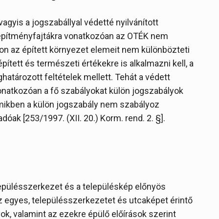
agyis a jogszabállyal védetté nyilvánított
os építményfajtákra vonatkozóan az OTÉK nem
on az épített környezet elemeit nem különbözteti
ített és természeti értékekre is alkalmazni kell, a
atározott feltételek mellett. Tehát a védett
onatkozóan a fő szabályokat külön jogszabályok
mikben a külön jogszabály nem szabályoz
óak [253/1997. (XII. 20.) Korm. rend. 2. §].
elepülésszerkezet és a településkép előnyös
z egyes, településszerkezetet és utcaképet érintő
ok, valamint az ezekre épülő előírások szerint