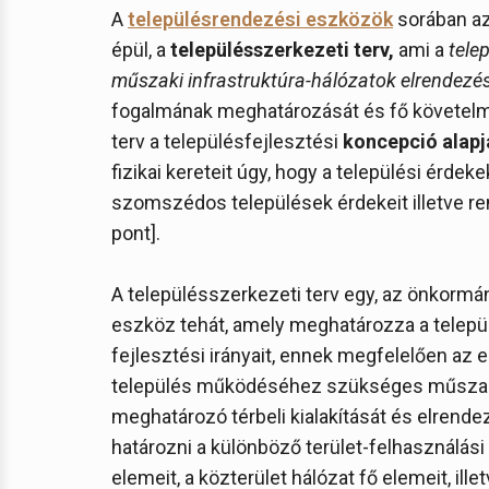
A
településrendezési eszközök
sorában az
épül, a
településszerkezeti terv,
ami a
tele
műszaki infrastruktúra-hálózatok elrendezé
fogalmának meghatározását és fő követelmé
terv a településfejlesztési
koncepció alapj
fizikai kereteit úgy, hogy a települési érde
szomszédos települések érdekeit illetve rende
pont].
A településszerkezeti terv egy, az önkormán
eszköz tehát, amely meghatározza a telepü
fejlesztési irányait, ennek megfelelően az 
település működéséhez szükséges műszaki 
meghatározó térbeli kialakítását és elrende
határozni a különböző terület-felhasználási
elemeit, a közterület hálózat fő elemeit, ill