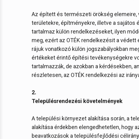
Az épített és természeti örökség elemeire, v
területekre, építményekre, illetve a saját
tartalmaz külön rendelkezéseket, ilyen mód
meg, ezért az OTÉK rendelkezésit a védett ép
rájuk vonatkozó külön jogszabályokban megh
értékeket érintő építési tevékenységekre v
tartalmazzák, de azokban a kérdésekben, a
részletesen, az OTÉK rendelkezési az irányad
2.
Településrendezési követelmények
A települési környezet alakítása során, a t
alakítása érdekben elengedhetetlen, hogy a
beavatkozások a településfejlődési célirány