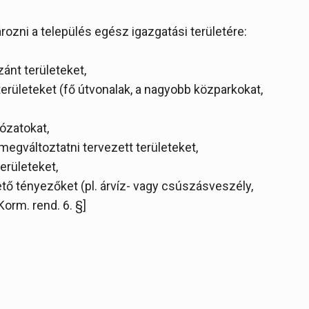
rozni a település egész igazgatási területére:
ánt területeket,
erületeket (fő útvonalak, a nagyobb közparkokat,
lózatokat,
egváltoztatni tervezett területeket,
erületeket,
ető tényezőket (pl. árvíz- vagy csúszásveszély,
Korm. rend. 6. §]