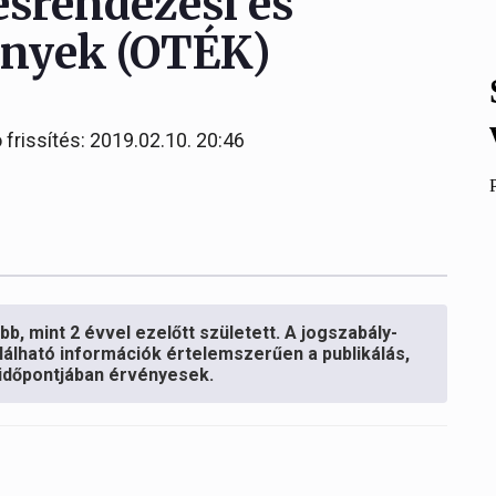
ésrendezési és
ények (OTÉK)
 frissítés: 2019.02.10. 20:46
b, mint 2 évvel ezelőtt született. A jogszabály-
lálható információk értelemszerűen a publikálás,
s időpontjában érvényesek.