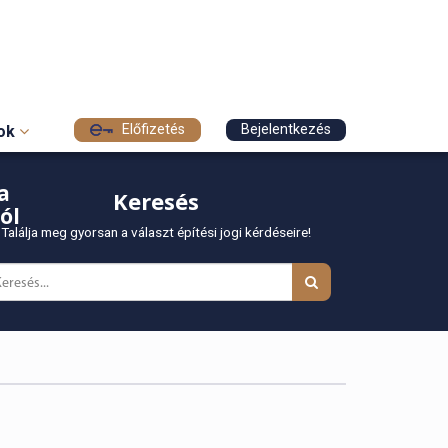
Előfizetés
Bejelentkezés
sok
a
Keresés
ól
Találja meg gyorsan a választ építési jogi kérdéseire!