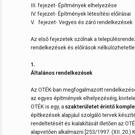
III. fejezet- Építmények elhelyezése
IV. fejezet- Építmények létesítési előírásai
V. fejezet- Vegyes és záró rendelkezések
Az első fejezetek szólnak a településrende
rendelkezések és előírások nélkülözhetetle
1.
Általános rendelkezések
Az OTÉK-ban megfogalmazott rendelkezések
az egyes építmények elhelyezéséig, kivitele
OTÉK is egy, a
szakterületet érintő komple
építkezések alapjául szolgáló tervek készí
rendeltetését és kialakítását illetően az OTÉ
alapvetően alkalmazni [253/1997. (XII. 20.) K