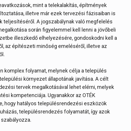
beavatkozások, mint a telekalakítás, építmények
toztatása, illetve már ezek tervezési fázisaiban is
 teljesítéséről. A jogszabálynak való megfelelés
egalkotása során figyelemmel kell lenni a jövőbeli
zetbe illeszkedő elhelyezésére, gondoskodni kell a
l, az építészeti minőség emeléséről, illetve az
l.
en komplex folyamat, melynek célja a település
települési környezet állapotának javítása. A célt
ezési tervek megalkotásával lehet elérni, melyek
tési kompetenciája. Ugyanakkor az OTÉK
ie, hogy hatályos településrendezési eszközök
eruházás, településrendezés folyamatát, így azok
 szabályozza.