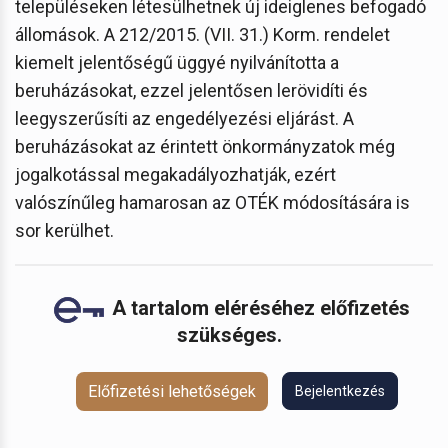
településeken létesülhetnek új ideiglenes befogadó
állomások. A 212/2015. (VII. 31.) Korm. rendelet
kiemelt jelentőségű üggyé nyilvánította a
beruházásokat, ezzel jelentősen lerövidíti és
leegyszerűsíti az engedélyezési eljárást. A
beruházásokat az érintett önkormányzatok még
jogalkotással megakadályozhatják, ezért
valószínűleg hamarosan az OTÉK módosítására is
sor kerülhet.
A tartalom eléréséhez előfizetés
szükséges.
Előfizetési lehetőségek
Bejelentkezés