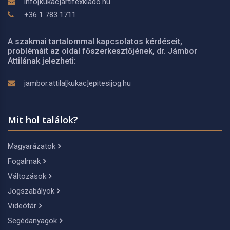
info[kukac]artifexkiado.hu
+36 1 783 1711
A szakmai tartalommal kapcsolatos kérdéseit,
problémáit az oldal főszerkesztőjének, dr. Jámbor
Attilának jelezheti:
jambor.attila[kukac]epitesijog.hu
Mit hol találok?
Magyarázatok
Fogalmak
Változások
Jogszabályok
Videótár
Segédanyagok