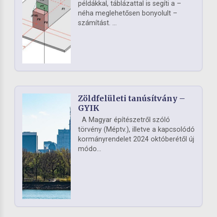
példákkal, táblázattal is segíti a –
néha meglehetősen bonyolult –
számítást. ...
Zöldfelületi tanúsítvány –
GYIK
A Magyar építészetről szóló
törvény (Méptv.), illetve a kapcsolódó
kormányrendelet 2024 októberétől új
módo...