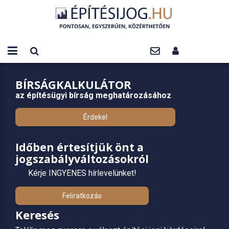
BÍRSÁGKALKULÁTOR
az építésügyi bírság meghatározásához
Érdekel
Időben értesítjük önt a
jogszabályváltozásokról
Kérje INGYENES hírlevelünket!
Feliratkozás
Keresés