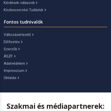
Kérdések-válaszok
Közbeszerzési Tudástár
Fontos tudnivalók
Változásértesítő
Előfizetés
Szerzők
ÁSZF
Adatvédelem
Impresszum
Oktatás
Szakmai és médiapartnerek: