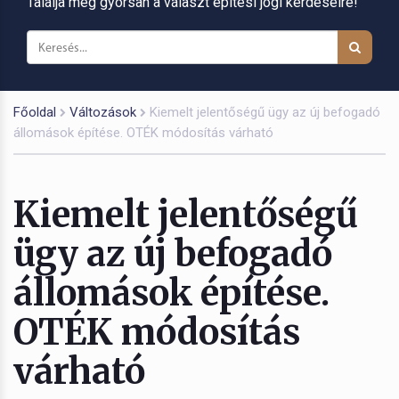
Találja meg gyorsan a választ építési jogi kérdéseire!
Főoldal
Változások
Kiemelt jelentőségű ügy az új befogadó
állomások építése. OTÉK módosítás várható
Kiemelt jelentőségű
ügy az új befogadó
állomások építése.
OTÉK módosítás
várható