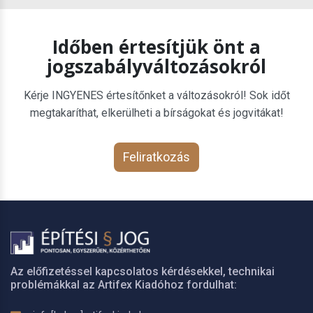
Időben értesítjük önt a
jogszabályváltozásokról
Kérje INGYENES értesítőnket a változásokról! Sok időt
megtakaríthat, elkerülheti a bírságokat és jogvitákat!
Feliratkozás
Az előfizetéssel kapcsolatos kérdésekkel, technikai
problémákkal az Artifex Kiadóhoz fordulhat: