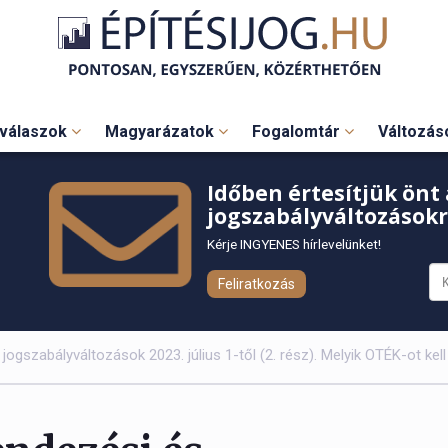
válaszok
Magyarázatok
Fogalomtár
Változá
Időben értesítjük önt 
jogszabályváltozásokr
Kérje INGYENES hírlevelünket!
Feliratkozás
jogszabályváltozások 2023. július 1-től (2. rész). Melyik OTÉK-ot kel