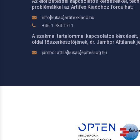
Az előfizetéssel kapcsolatos kérdésekkel, tech
problémákkal az Artifex Kiadóhoz fordulhat:
info[kukac]artifexkiado.hu
+36 1 783 1711
A szakmai tartalommal kapcsolatos kérdéseit, 
oldal főszerkesztőjének, dr. Jámbor Attilának je
jambor.attila[kukac]epitesijog.hu