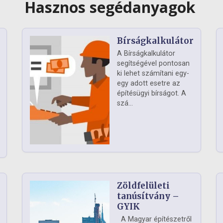
Hasznos segédanyagok
Bírságkalkulátor
A Bírságkalkulátor
segítségével pontosan
ki lehet számítani egy-
egy adott esetre az
építésügyi bírságot. A
szá...
Zöldfelületi
ág
tanúsítvány –
GYIK
A Magyar építészetről