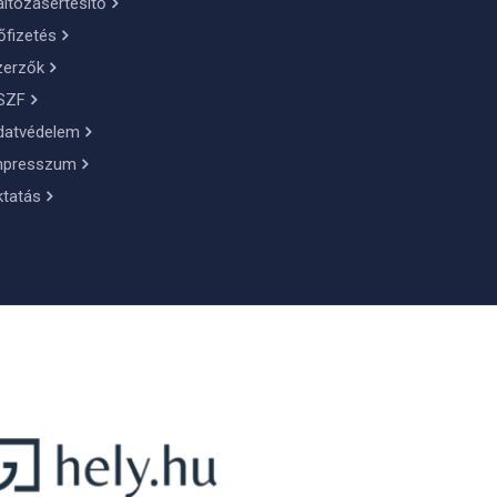
ltozásértesítő
őfizetés
zerzők
SZF
datvédelem
mpresszum
ktatás