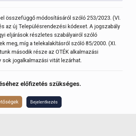
el összefüggő módosításáról szóló 253/2023. (VI.
i és az új Településrendezési kódexet. A jogszabály
yi eljárások részletes szabályairól szóló
ek meg, míg a telekalakításról szóló 85/2000. (XI.
zatunk második része az OTÉK alkalmazási
 sok jogalkalmazási vitát lezárhat.
réséhez előfizetés szükséges.
hetőségek
Bejelentkezés