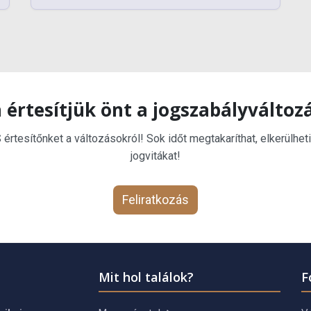
 értesítjük önt a jogszabályváltoz
rtesítőnket a változásokról! Sok időt megtakaríthat, elkerülheti
jogvitákat!
Feliratkozás
Mit hol találok?
F