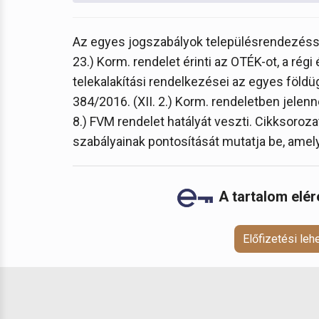
Az egyes jogszabályok településrendezéss
23.) Korm. rendelet érinti az OTÉK-ot, a rég
telekalakítási rendelkezései az egyes földüg
384/2016. (XII. 2.) Korm. rendeletben jelenn
8.) FVM rendelet hatályát veszti. Cikksoro
szabályainak pontosítását mutatja be, amely
A tartalom elé
Előfizetési le