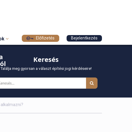
Előfizetés
Bejelentkezés
sok
a
Keresés
ól
Találja meg gyorsan a választ építési jogi kérdéseire!
l alkalmazni?