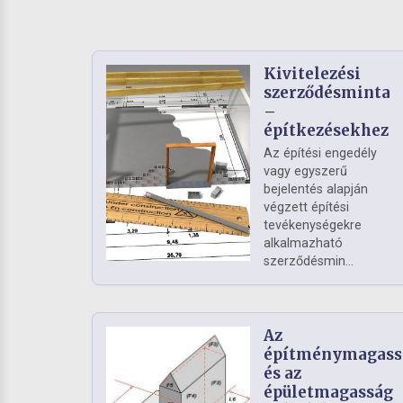
Kivitelezési
szerződésminta
–
építkezésekhez
Az építési engedély
vagy egyszerű
bejelentés alapján
végzett építési
tevékenységekre
alkalmazható
szerződésmin...
Az
építménymagass
és az
épületmagasság