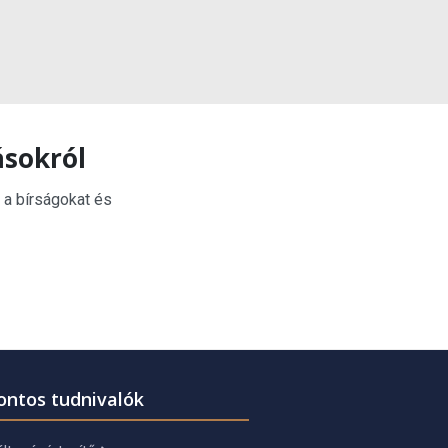
ásokról
 a bírságokat és
ontos tudnivalók