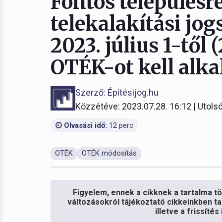
Fontos településr
telekalakítási jo
2023. július 1-től 
OTÉK-ot kell alk
Szerző: Építésijog.hu
Közzétéve: 2023.07.28. 16:12 | Utolsó
Olvasási idő:
12 perc
OTÉK
OTÉK módosítás
Figyelem, ennek a cikknek a tartalma töb
változásokról tájékoztató cikkeinkben ta
illetve a frissíté