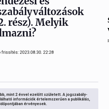
endezési és
gszabályváltozások
(2. rész). Melyik
almazni?
 frissítés: 2023.08.30. 22:28
b, mint 2 évvel ezelőtt született. A jogszabály-
lálható információk értelemszerűen a publikálás,
s időpontjában érvényesek.