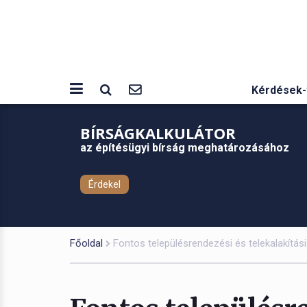
Kérdések-
BÍRSÁGKALKULÁTOR
az építésügyi bírság meghatározásához
Érdekel
Főoldal
Fontos településrendezési és telekalakítási 