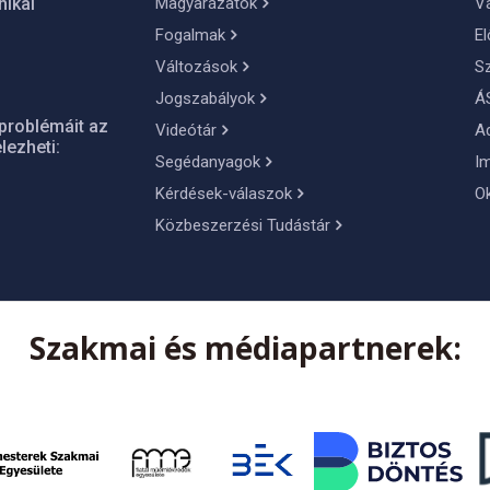
Magyarázatok
Vá
nikai
Fogalmak
El
Változások
S
Jogszabályok
Á
problémáit az
Videótár
A
lezheti:
Segédanyagok
I
Kérdések-válaszok
O
Közbeszerzési Tudástár
Szakmai és médiapartnerek: