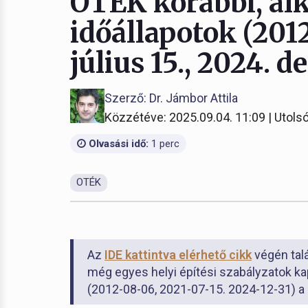
OTÉK korábbi, a
időállapotok (2012
július 15., 2024. 
Szerző: Dr. Jámbor Attila
Közzétéve: 2025.09.04. 11:09 | Utolsó
Olvasási idő:
1 perc
OTÉK
Az
IDE kattintva elérhető cikk
végén tal
még egyes helyi építési szabályzatok k
(2012-08-06, 2021-07-15. 2024-12-31) a