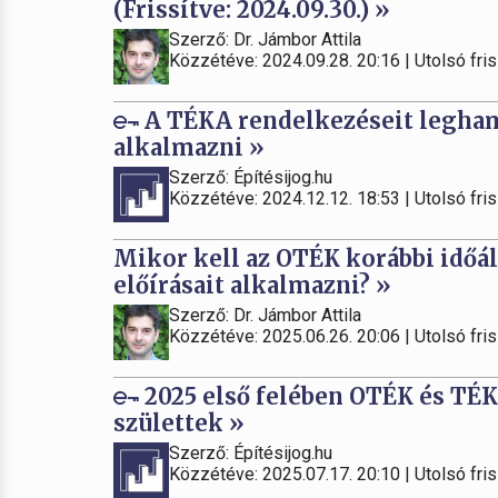
(Frissítve: 2024.09.30.) »
Szerző: Dr. Jámbor Attila
Közzétéve: 2024.09.28. 20:16 | Utolsó fris
A TÉKA rendelkezéseit leghamar
alkalmazni »
Szerző: Építésijog.hu
Közzétéve: 2024.12.12. 18:53 | Utolsó fris
Mikor kell az OTÉK korábbi időál
előírásait alkalmazni? »
Szerző: Dr. Jámbor Attila
Közzétéve: 2025.06.26. 20:06 | Utolsó fris
2025 első felében OTÉK és TÉKA
születtek »
Szerző: Építésijog.hu
Közzétéve: 2025.07.17. 20:10 | Utolsó fris