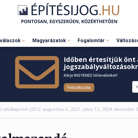
válaszok
Magyarázatok
Fogalomtár
Változá
Időben értesítjük önt 
jogszabályváltozásokr
Kérje INGYENES hírlevelünket!
Feliratkozás
 időállapotok (2012. augusztus 6., 2021. július 15., 2024. december 