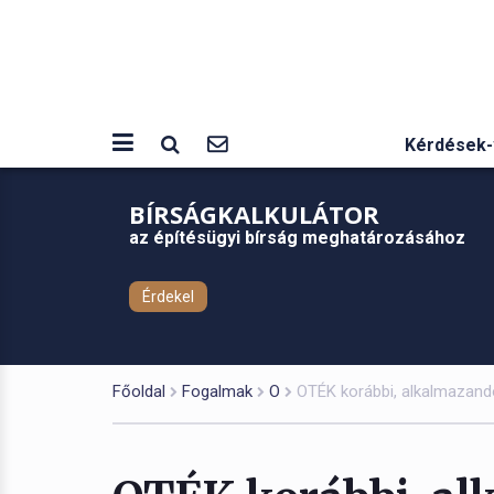
Kérdések-
BÍRSÁGKALKULÁTOR
az építésügyi bírság meghatározásához
Érdekel
Főoldal
Fogalmak
O
OTÉK korábbi, alkalmazandó