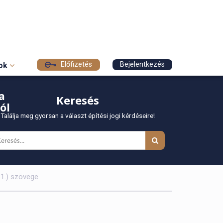
Előfizetés
Bejelentkezés
sok
a
Keresés
ól
Találja meg gyorsan a választ építési jogi kérdéseire!
31.) szövege