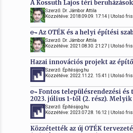
A Kossuth Lajos téri beruházások 
Szerző: Dr. Jámbor Attila
Közzétéve: 2018.09.09. 17:14 | Utolsó fris
Az OTÉK és a helyi építési sza
Szerző: Dr. Jámbor Attila
Közzétéve: 2021.08.30. 21:27 | Utolsó fris
Hazai innovációs projekt az épít
Szerző: Építésijog.hu
Közzétéve: 2022.11.22. 15:41 | Utolsó fris
Fontos településrendezési és 
2023. július 1-től (2. rész). Mely
Szerző: Építésijog.hu
Közzétéve: 2023.07.28. 16:12 | Utolsó fris
Közzétették az új OTÉK tervezetét