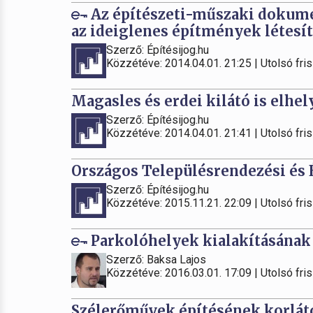
Az építészeti-műszaki dokume
az ideiglenes építmények létesít
Szerző: Építésijog.hu
Közzétéve: 2014.04.01. 21:25 | Utolsó fris
Magasles és erdei kilátó is elhe
Szerző: Építésijog.hu
Közzétéve: 2014.04.01. 21:41 | Utolsó fris
Országos Településrendezési és
Szerző: Építésijog.hu
Közzétéve: 2015.11.21. 22:09 | Utolsó fris
Parkolóhelyek kialakításának 
Szerző: Baksa Lajos
Közzétéve: 2016.03.01. 17:09 | Utolsó fris
Szélerőművek építésének korlát