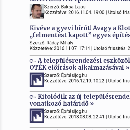
Szerző: Baksa Lajos
Közzétéve: 2016.11.04. 19:00 | Utolsó fris
Kivéve a gyevi bírót! Avagy a Klo
„felmentést kapott” egyes építés
Szerző: Ráday Mihály
Közzétéve: 2016.11.07. 17:14 | Utolsó frissítés: 
A településrendezési eszközök
OTÉK előírások alkalmazásával »
Szerző: Építésijog.hu
Közzétéve: 2016.12.19. 10:22 | Utolsó fris
Kitolódik az új településrend
vonatkozó határidő »
Szerző: Építésijog.hu
Közzétéve: 2018.08.08. 22:41 | Utolsó fris