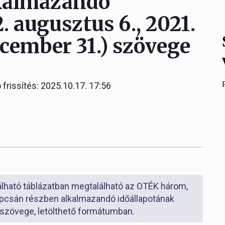
lkalmazandó
. augusztus 6., 2021.
december 31.) szövege
 frissítés: 2025.10.17. 17:56
álható táblázatban megtalálható az OTÉK három,
apcsán részben alkalmazandó időállapotának
 szövege, letölthető formátumban.