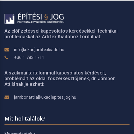
Az előfizetéssel kapcsolatos kérdésekkel, technikai
problémákkal az Artifex Kiadóhoz fordulhat:
info[kukac]artifexkiado.hu
+36 1 783 1711
A szakmai tartalommal kapcsolatos kérdéseit,
problémáit az oldal főszerkesztőjének, dr. Jámbor
Attilának jelezheti:
jambor.attila[kukac]epitesijog.hu
Mit hol találok?