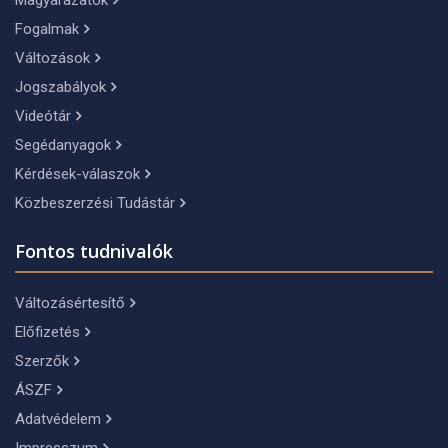
Magyarázatok
Fogalmak
Változások
Jogszabályok
Videótár
Segédanyagok
Kérdések-válaszok
Közbeszerzési Tudástár
Fontos tudnivalók
Változásértesítő
Előfizetés
Szerzők
ÁSZF
Adatvédelem