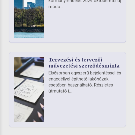
kormányrendelet 2024 októberétől új
módo...
Tervezési és tervezői
művezetési szerződésminta
Elsősorban egyszerű bejelentéssel és
engedéllyel építhető lakóházak
esetében használható. Részletes
útmutató i...