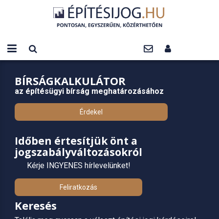
BÍRSÁGKALKULÁTOR
az építésügyi bírság meghatározásához
Érdekel
Időben értesítjük önt a
jogszabályváltozásokról
Kérje INGYENES hírlevelünket!
Feliratkozás
Keresés