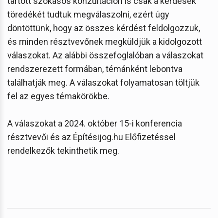
tartott szokásos konzultáción is csak a kérdések
töredékét tudtuk megválaszolni, ezért úgy
döntöttünk, hogy az összes kérdést feldolgozzuk,
és minden résztvevőnek megküldjük a kidolgozott
válaszokat. Az alábbi összefoglalóban a válaszokat
rendszerezett formában, témánként lebontva
találhatják meg. A válaszokat folyamatosan töltjük
fel az egyes témakörökbe.
A válaszokat a 2024. október 15-i konferencia
résztvevői és az Építésijog.hu Előfizetéssel
rendelkezők tekinthetik meg.