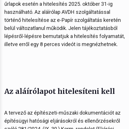
űrlapok esetén a hitelesítés 2025. október 31-ig
használható. Az aláírólap AVDH szolgáltatással
történő hitelesítése az e-Papír szolgáltatás keretén
belül változatlanul működik. Jelen tájékoztatásból
lépésről-lépésre bemutatjuk a hitelesítés folyamatát,
illetve erről egy 8 perces videót is megnézhetnek.
Az aláírólapot hitelesíteni kell
A tervező az építészeti-műszaki dokumentációt az
építésügyi hatósági eljárásokról és ellenőrzésekről
szóló 281/2024. (IX. 30.) Korm. rendelet (Eljárási