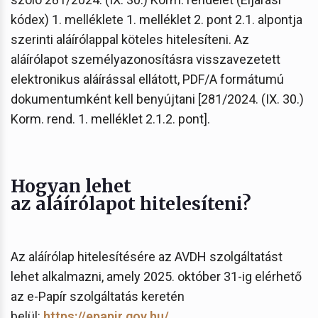
kódex) 1. melléklete 1. melléklet 2. pont 2.1. alpontja
szerinti aláírólappal köteles hitelesíteni. Az
aláírólapot személyazonosításra visszavezetett
elektronikus aláírással ellátott, PDF/A formátumú
dokumentumként kell benyújtani [281/2024. (IX. 30.)
Korm. rend. 1. melléklet 2.1.2. pont].
Hogyan lehet
az aláírólapot hitelesíteni?
Az aláírólap hitelesítésére az AVDH szolgáltatást
lehet alkalmazni, amely 2025. október 31-ig elérhető
az e-Papír szolgáltatás keretén
belül:
https://epapir.gov.hu/