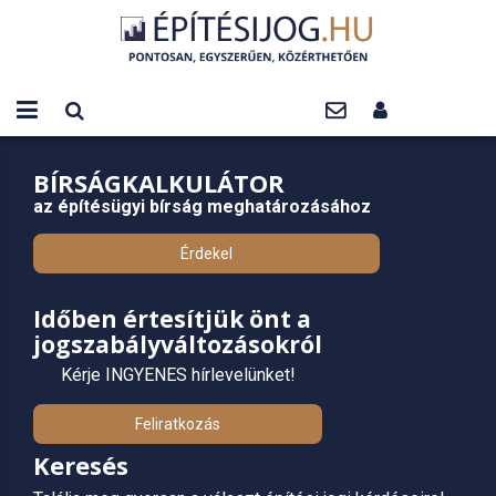
BÍRSÁGKALKULÁTOR
az építésügyi bírság meghatározásához
Érdekel
Időben értesítjük önt a
jogszabályváltozásokról
Kérje INGYENES hírlevelünket!
Feliratkozás
Keresés