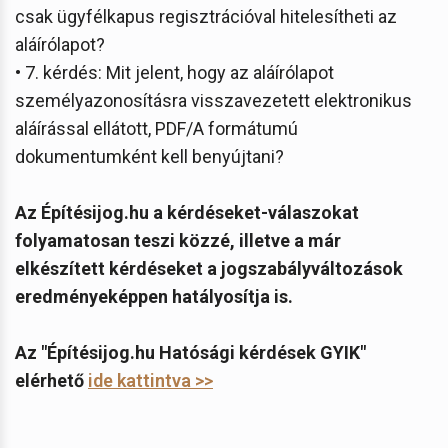
csak ügyfélkapus regisztrációval hitelesítheti az
aláírólapot?
• 7. kérdés: Mit jelent, hogy az aláírólapot
személyazonosításra visszavezetett elektronikus
aláírással ellátott, PDF/A formátumú
dokumentumként kell benyújtani?
Az Építésijog.hu a kérdéseket-válaszokat
folyamatosan teszi közzé, illetve a már
elkészített kérdéseket a jogszabályváltozások
eredményeképpen hatályosítja is.
Az "Építésijog.hu Hatósági kérdések GYIK"
elérhető
ide kattintva >>