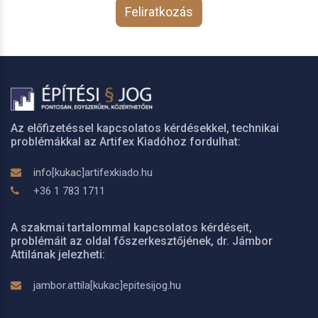
Feliratkozás
Az előfizetéssel kapcsolatos kérdésekkel, technikai
problémákkal az Artifex Kiadóhoz fordulhat:
info[kukac]artifexkiado.hu
+36 1 783 1711
A szakmai tartalommal kapcsolatos kérdéseit,
problémáit az oldal főszerkesztőjének, dr. Jámbor
Attilának jelezheti:
jambor.attila[kukac]epitesijog.hu