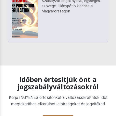
Szabályzat angol nyelvű, egységes
szövege. Hiánypótló kiadása a
Magyarországon
Időben értesítjük önt a
jogszabályváltozásokról
Kérje INGYENES értesítőnket a változásokról! Sok időt
megtakaríthat, elkerülheti a bírságokat és jogvitákat!