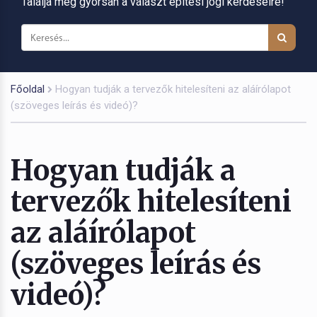
Találja meg gyorsan a választ építési jogi kérdéseire!
Főoldal
Hogyan tudják a tervezők hitelesíteni az aláírólapot
(szöveges leírás és videó)?
Hogyan tudják a
tervezők hitelesíteni
az aláírólapot
(szöveges leírás és
videó)?