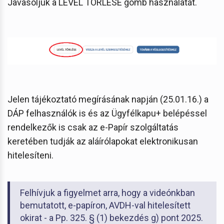
Javasoljuk a LEVÉL TÖRLÉSE gomb használatát.
Jelen tájékoztató megírásának napján (25.01.16.) a
DÁP felhasználók is és az Ügyfélkapu+ belépéssel
rendelkezők is csak az e-Papír szolgáltatás
keretében tudják az aláírólapokat elektronikusan
hitelesíteni.
Felhívjuk a figyelmet arra, hogy a videónkban
bemutatott, e-papíron, AVDH-val hitelesített
okirat - a Pp. 325. § (1) bekezdés g) pont 2025.