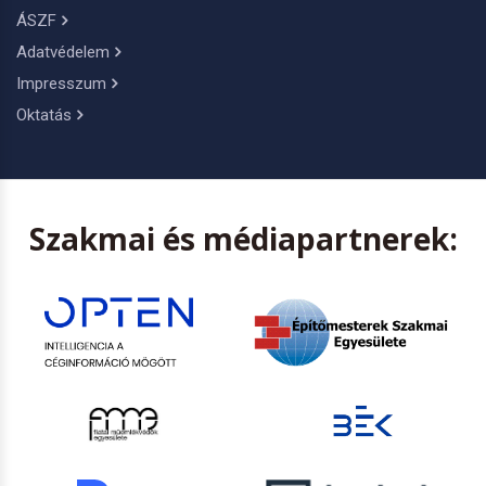
ÁSZF
Adatvédelem
Impresszum
Oktatás
Szakmai és médiapartnerek: