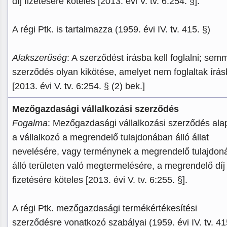
díj fizetésére köteles [2013. évi V. tv. 6:254. §].
A régi Ptk. is tartalmazza (1959. évi IV. tv. 415. §)
Alakszerűség
: A szerződést írásba kell foglalni; sem
szerződés olyan kikötése, amelyet nem foglaltak írás
[2013. évi V. tv. 6:254. § (2) bek.]
Mezőgazdasági vállalkozási szerződés
Fogalma
: Mezőgazdasági vállalkozási szerződés ala
a vállalkozó a megrendelő tulajdonában álló állat
nevelésére, vagy terménynek a megrendelő tulajdon
álló területen való megtermelésére, a megrendelő díj
fizetésére köteles [2013. évi V. tv. 6:255. §].
A régi Ptk. mezőgazdasági termékértékesítési
szerződésre vonatkozó szabályai (1959. évi IV. tv. 41