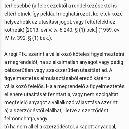
terhesebbé (a felek ezektől a rendelkezésektől is
eltérhetnek, így például meghatározott keretek közé
helyezhetik az utasítási jogot, vagy feltételekhez
köthetik) [2013. évi V. tv. 6:240. § (1) bek.] (1959. évi
IV. tv. 392. § (1) bek.).
A régi Ptk. szerint a vállalkozó köteles figyelmeztetni
a megrendelőt, ha az alkalmatlan anyagot vagy pedig
célszerűtlen vagy szakszerűtlen utasítást ad. A
figyelmeztetés elmulasztásából eredő kárért a
vállalkozó felelős. Ha a megrendelő a figyelmeztetés
ellenére utasítását fenntartja, vagy nem szolgáltat
megfelelő anyagot a vállalkozó választása szerint:
a) a szerződéstől elállhat, illetve a szerződést
felmondhatja, vagy
b) ha nem áll el a szerződéstől, a kapott anyaggal,