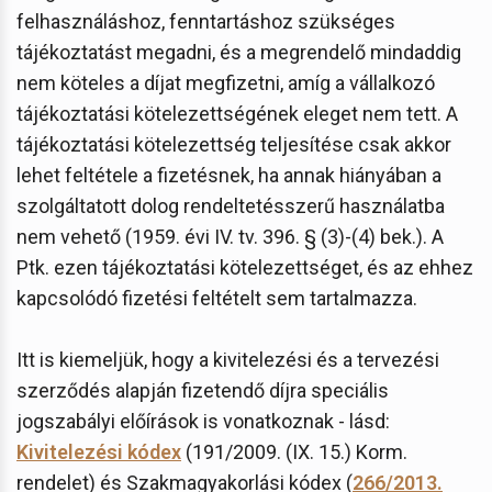
felhasználáshoz, fenntartáshoz szükséges
tájékoztatást megadni, és a megrendelő mindaddig
nem köteles a díjat megfizetni, amíg a vállalkozó
tájékoztatási kötelezettségének eleget nem tett. A
tájékoztatási kötelezettség teljesítése csak akkor
lehet feltétele a fizetésnek, ha annak hiányában a
szolgáltatott dolog rendeltetésszerű használatba
nem vehető (1959. évi IV. tv. 396. § (3)-(4) bek.). A
Ptk. ezen tájékoztatási kötelezettséget, és az ehhez
kapcsolódó fizetési feltételt sem tartalmazza.
Itt is kiemeljük, hogy a kivitelezési és a tervezési
szerződés alapján fizetendő díjra speciális
jogszabályi előírások is vonatkoznak - lásd:
Kivitelezési kódex
(191/2009. (IX. 15.) Korm.
rendelet) és Szakmagyakorlási kódex (
266/2013.