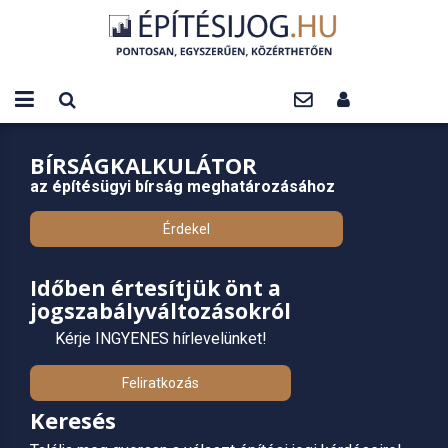
BÍRSÁGKALKULÁTOR
az építésügyi bírság meghatározásához
Érdekel
Időben értesítjük önt a
jogszabályváltozásokról
Kérje INGYENES hírlevelünket!
Feliratkozás
Keresés