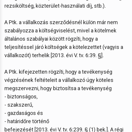
rezsiköltség, közterület-használati díj, stb.).
A Ptk. a vállalkozás szerződésnél külön már nem
szabályozza a költségviselést, mivel a kötelmek
általános szabályai között rögzíti, hogy a
teljesítéssel járó költségek a kötelezettet (vagyis a
vállalkozót) terhelik [2013. évi V. tv. 6:39. §].
A Ptk. kifejezetten rögzíti, hogy a tevékenység
végzésének feltételeit a vállalkozó úgy köteles
megszervezni, hogy biztosítsa a tevékenység
- biztonságos,
- szakszerű,
- gazdaságos és
- határidőre történő
befejezését [2013. évi V. tv. 6:239. § (1) bek.]. A régi