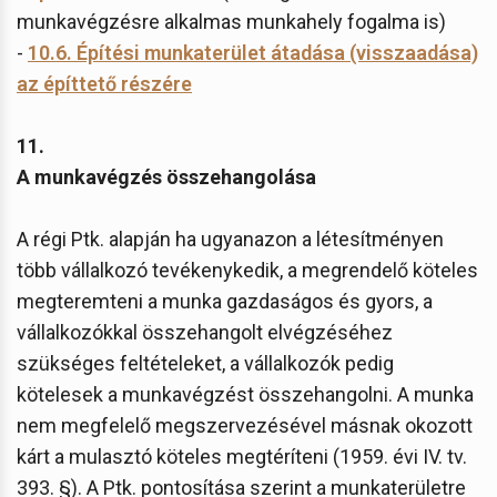
munkavégzésre alkalmas munkahely fogalma is)
-
10.6. Építési munkaterület átadása (visszaadása)
az építtető részére
11.
A munkavégzés összehangolása
A régi Ptk. alapján ha ugyanazon a létesítményen
több vállalkozó tevékenykedik, a megrendelő köteles
megteremteni a munka gazdaságos és gyors, a
vállalkozókkal összehangolt elvégzéséhez
szükséges feltételeket, a vállalkozók pedig
kötelesek a munkavégzést összehangolni. A munka
nem megfelelő megszervezésével másnak okozott
kárt a mulasztó köteles megtéríteni (1959. évi IV. tv.
393. §). A Ptk. pontosítása szerint a munkaterületre