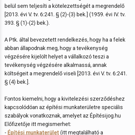
belül sem teljesíti a kötelezettségét a megrendelő
[2013. évi V. tv. 6:241. § (2)-(3) bek.] (1959. évi IV. tv.
393. § (1)-(2) bek.).
A Ptk. által bevezetett rendelkezés, hogy ha a felek
abban állapodnak meg, hogy a tevékenység
végzésére kijelölt helyet a vállalkozó teszi a
tevékenység végzésére alkalmassá, annak
költségeit a megrendelő viseli [2013. évi V. tv. 6:241.
§ (4) bek.].
Fontos kiemelni, hogy a kivitelezési szerződéshez
kapcsolódóan az építési munkaterületre speciális
szabályok vonatkoznak, amelyet az Építésijog.hu
Előfizetője itt megismerhet:
-
Építési munkaterület
(itt megtalálható a