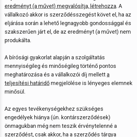
eredményt (a művet) megvalósítja, létrehozza
. A
vállalkozó akkor is szerződésszegést követ el, ha az
eljárása során a lehető legnagyobb gondossággal és
szakszerűen járt el, de az eredményt (a művet) nem
produkálta.
A bírósági gyakorlat alapján a szolgáltatás
mennyiségileg és minőségileg történő pontos
meghatározása és a vállalkozói díj mellett
a
teljesítési határidő
megjelölése is lényeges elemnek
minősül.
Az egyes tevékenységekhez szükséges
engedélyek hiánya (ún. kontárszerződések)
önmagukban még nem teszik érvénytelenné a
szerződést, csak akkor, ha a szerződés tárgya