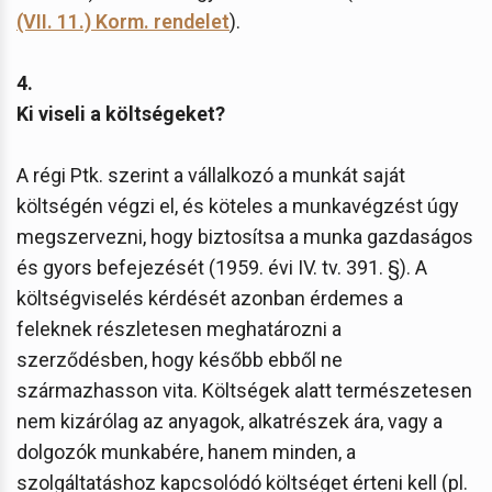
(VII. 11.) Korm. rendelet
).
4.
Ki viseli a költségeket?
A régi Ptk. szerint a vállalkozó a munkát saját
költségén végzi el, és köteles a munkavégzést úgy
megszervezni, hogy biztosítsa a munka gazdaságos
és gyors befejezését (1959. évi IV. tv. 391. §). A
költségviselés kérdését azonban érdemes a
feleknek részletesen meghatározni a
szerződésben, hogy később ebből ne
származhasson vita. Költségek alatt természetesen
nem kizárólag az anyagok, alkatrészek ára, vagy a
dolgozók munkabére, hanem minden, a
szolgáltatáshoz kapcsolódó költséget érteni kell (pl.