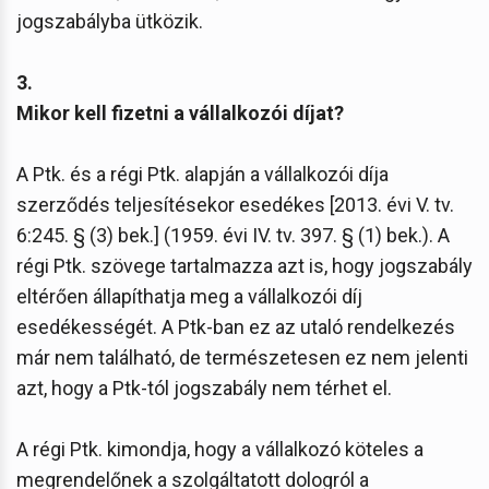
jogszabályba ütközik.
3.
Mikor kell fizetni a vállalkozói díjat?
A Ptk. és a régi Ptk. alapján a vállalkozói díja
szerződés teljesítésekor esedékes [2013. évi V. tv.
6:245. § (3) bek.] (1959. évi IV. tv. 397. § (1) bek.). A
régi Ptk. szövege tartalmazza azt is, hogy jogszabály
eltérően állapíthatja meg a vállalkozói díj
esedékességét. A Ptk-ban ez az utaló rendelkezés
már nem található, de természetesen ez nem jelenti
azt, hogy a Ptk-tól jogszabály nem térhet el.
A régi Ptk. kimondja, hogy a vállalkozó köteles a
megrendelőnek a szolgáltatott dologról a