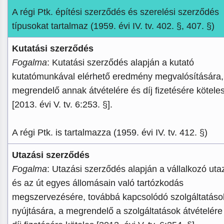
A régi Ptk. építési szerződés és szerelési szerződés
típusokat tartalmaz (1959. évi IV. tv. 402. §, 407. §)
Kutatási szerződés
Fogalma
: Kutatási szerződés alapján a kutató
kutatómunkával elérhető eredmény megvalósítására,
megrendelő annak átvételére és díj fizetésére kötele
[2013. évi V. tv. 6:253. §].
A régi Ptk. is tartalmazza (1959. évi IV. tv. 412. §)
Utazási szerződés
Fogalma
: Utazási szerződés alapján a vállalkozó uta
és az út egyes állomásain való tartózkodás
megszervezésére, továbbá kapcsolódó szolgáltatáso
nyújtására, a megrendelő a szolgáltatások átvételére