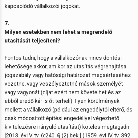
kapcsolódó vállalkozói jogokat.
7.
Milyen esetekben nem lehet a megrendelő
utasítását teljesíteni?
Fontos tudni, hogy a vállalkozónak nincs döntési
lehetősége akkor, amikor az utasítás végrehajtása
jogszabály vagy hatósági határozat megsértéséhez
vezetne, vagy veszélyeztetné mások személyét
vagy vagyonát (díjat ezért nem követelhet és az
ebből eredő kár is őt terheli). Ilyen körülmények
mellett a vállalkozó (például az engedélytől eltérő, és
csak módosított építési engedéllyel végezhető
kivitelezésre irányuló utasítást) köteles megtagadni
[2013. évi V. tv. 6:240. § (2) bek.] (1959. évi IV. tv. 392.