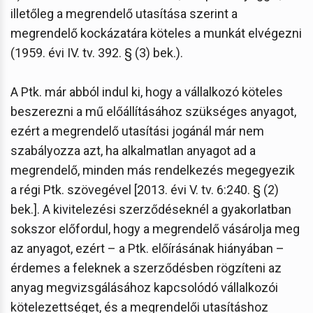
illetőleg a megrendelő utasítása szerint a
megrendelő kockázatára köteles a munkát elvégezni
(1959. évi IV. tv. 392. § (3) bek.).
A Ptk. már abból indul ki, hogy a vállalkozó köteles
beszerezni a mű előállításához szükséges anyagot,
ezért a megrendelő utasítási jogánál már nem
szabályozza azt, ha alkalmatlan anyagot ad a
megrendelő, minden más rendelkezés megegyezik
a régi Ptk. szövegével [2013. évi V. tv. 6:240. § (2)
bek.]. A kivitelezési szerződéseknél a gyakorlatban
sokszor előfordul, hogy a megrendelő vásárolja meg
az anyagot, ezért – a Ptk. előírásának hiányában –
érdemes a feleknek a szerződésben rögzíteni az
anyag megvizsgálásához kapcsolódó vállalkozói
kötelezettséget, és a megrendelői utasításhoz