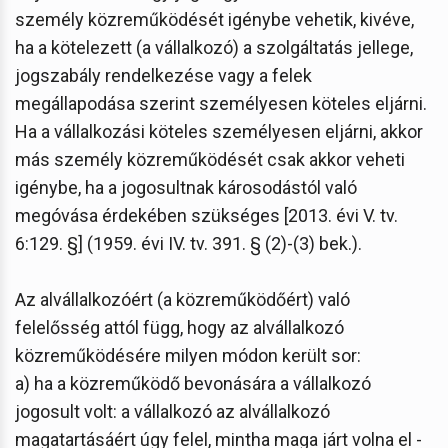
személy közreműködését igénybe vehetik, kivéve,
ha a kötelezett (a vállalkozó) a szolgáltatás jellege,
jogszabály rendelkezése vagy a felek
megállapodása szerint személyesen köteles eljárni.
Ha a vállalkozási köteles személyesen eljárni, akkor
más személy közreműködését csak akkor veheti
igénybe, ha a jogosultnak károsodástól való
megóvása érdekében szükséges [2013. évi V. tv.
6:129. §] (1959. évi IV. tv. 391. § (2)-(3) bek.).
Az alvállalkozóért (a közreműködőért) való
felelősség attól függ, hogy az alvállalkozó
közreműködésére milyen módon került sor:
a) ha a közreműködő bevonására a vállalkozó
jogosult volt: a vállalkozó az alvállalkozó
magatartásáért úgy felel, mintha maga járt volna el -