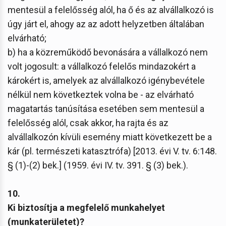
mentesül a felelősség alól, ha ő és az alvállalkozó is
úgy járt el, ahogy az az adott helyzetben általában
elvárható;
b) ha a közreműködő bevonására a vállalkozó nem
volt jogosult: a vállalkozó felelős mindazokért a
károkért is, amelyek az alvállalkozó igénybevétele
nélkül nem következtek volna be - az elvárható
magatartás tanúsítása esetében sem mentesül a
felelősség alól, csak akkor, ha rajta és az
alvállalkozón kívüli esemény miatt következett be a
kár (pl. természeti katasztrófa) [2013. évi V. tv. 6:148.
§ (1)-(2) bek.] (1959. évi IV. tv. 391. § (3) bek.).
10.
Ki biztosítja a megfelelő munkahelyet
(munkaterületet)?