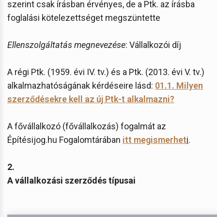
szerint csak írásban érvényes, de a Ptk. az írásba
foglalási kötelezettséget megszüntette
Ellenszolgáltatás megnevezése
: Vállalkozói díj
A régi Ptk. (1959. évi IV. tv.) és a Ptk. (2013. évi V. tv.)
alkalmazhatóságának kérdéseire lásd:
01.1. Milyen
szerződésekre kell az új Ptk-t alkalmazni?
A fővállalkozó (fővállalkozás) fogalmát az
Építésijog.hu Fogalomtárában
itt megismerhet
i
.
2.
A vállalkozási szerződés típusai