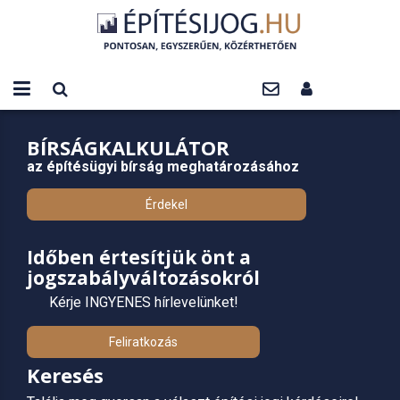
BÍRSÁGKALKULÁTOR
az építésügyi bírság meghatározásához
Érdekel
Időben értesítjük önt a
jogszabályváltozásokról
Kérje INGYENES hírlevelünket!
Feliratkozás
Keresés