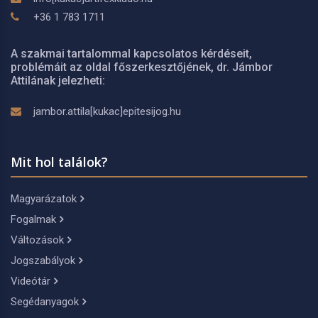
+36 1 783 1711
A szakmai tartalommal kapcsolatos kérdéseit,
problémáit az oldal főszerkesztőjének, dr. Jámbor
Attilának jelezheti:
jambor.attila[kukac]epitesijog.hu
Mit hol találok?
Magyarázatok
Fogalmak
Változások
Jogszabályok
Videótár
Segédanyagok