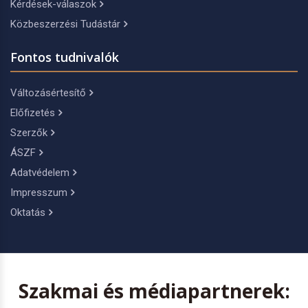
Kérdések-válaszok
Közbeszerzési Tudástár
Fontos tudnivalók
Változásértesítő
Előfizetés
Szerzők
ÁSZF
Adatvédelem
Impresszum
Oktatás
Szakmai és médiapartnerek: