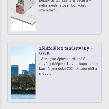
példákkal, táblázattal is segíti a –
néha meglehetősen bonyolult –
számítást. ...
Zöldfelületi tanúsítvány –
GYIK
A Magyar építészetről szóló
törvény (Méptv.), illetve a kapcsolódó
kormányrendelet 2024 októberétől új
módo...