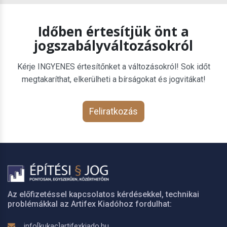
Időben értesítjük önt a
jogszabályváltozásokról
Kérje INGYENES értesítőnket a változásokról! Sok időt
megtakaríthat, elkerülheti a bírságokat és jogvitákat!
Feliratkozás
Az előfizetéssel kapcsolatos kérdésekkel, technikai
problémákkal az Artifex Kiadóhoz fordulhat:
info[kukac]artifexkiado.hu