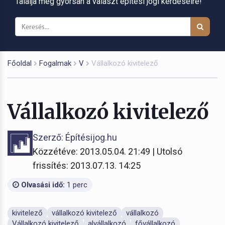
Találja meg gyorsan a választ építési jogi kérdéseire!
Főoldal
Fogalmak
V
Vállalkozó kivitelező
Vállalkozó kivitelező
Szerző: Építésijog.hu
Közzétéve: 2013.05.04. 21:49 | Utolsó
frissítés: 2013.07.13. 14:25
Olvasási idő:
1 perc
kivitelező
vállalkozó kivitelező
vállalkozó
Vállalkozó kivitelező
alvállalkozó
fővállalkozó