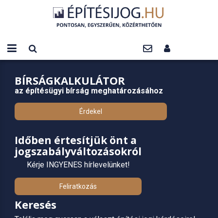
BÍRSÁGKALKULÁTOR
az építésügyi bírság meghatározásához
Érdekel
Időben értesítjük önt a
jogszabályváltozásokról
Kérje INGYENES hírlevelünket!
Feliratkozás
Keresés