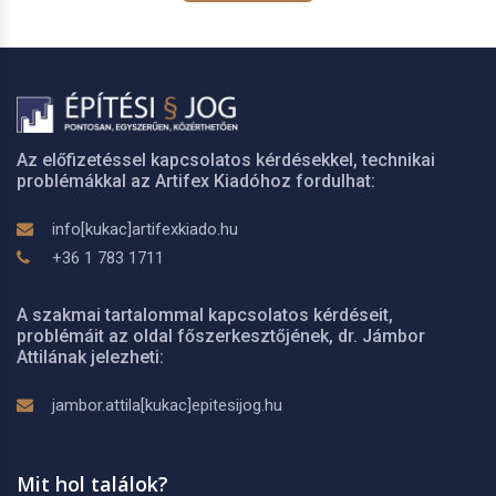
Az előfizetéssel kapcsolatos kérdésekkel, technikai
problémákkal az Artifex Kiadóhoz fordulhat:
info[kukac]artifexkiado.hu
+36 1 783 1711
A szakmai tartalommal kapcsolatos kérdéseit,
problémáit az oldal főszerkesztőjének, dr. Jámbor
Attilának jelezheti:
jambor.attila[kukac]epitesijog.hu
Mit hol találok?