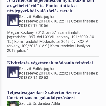
A kivitelezői bejelentésben nyilatkozni kell
az „előéletéről” is. Pontosították a
névjegyzékből való törlés eseteit
Szerző: Építésijog.hu
Közzétéve: 2013.07.16. 22:11 | Utolsó frissítés:
2013.07.17. 10:56
Magyar Közlöny: 2013. évi 57. szám Érintett
jogszabály: 1997. évi LXXVIII. törvény; 191/2009. (IX.
15.) Korm. rendelet Módosította: 2013. évi XXXIV.
törvény; 109/2013. (IV. 9.) Korm. rendelet Hatályos:
2013. július 1.
Kivitelezés végzésének módosuló feltételei
Szerző: Építésijog.hu
Közzétéve: 2013.07.16. 22:02 | Utolsó frissítés:
2013.08.14. 08:53
Teljesítésigazolási Szakértői Szerv a
lánctartozás megakadályozásáért
Szerző: Dr. Jámbor Attila