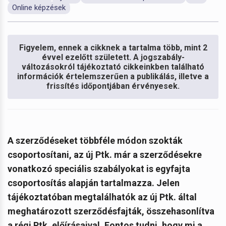
Online képzések
Figyelem, ennek a cikknek a tartalma több, mint 2
évvel ezelőtt született. A jogszabály-
változásokról tájékoztató cikkeinkben található
információk értelemszerűen a publikálás, illetve a
frissítés időpontjában érvényesek.
A szerződéseket többféle módon szokták
csoportosítani, az új Ptk. már a szerződésekre
vonatkozó speciális szabályokat is egyfajta
csoportosítás alapján tartalmazza. Jelen
tájékoztatóban megtalálhatók a
z új Ptk. által
meghatározott szerződésfajták, összehasonlítva
a régi Ptk. előírásaival. Fontos tudni, hogy mi a