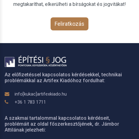
megtakaríthat, elkerülheti a bírságokat és jogvitákat!
Feliratkozás
Az előfizetéssel kapcsolatos kérdésekkel, technikai
problémákkal az Artifex Kiadóhoz fordulhat:
info[kukac]artifexkiado.hu
+36 1 783 1711
A szakmai tartalommal kapcsolatos kérdéseit,
problémáit az oldal főszerkesztőjének, dr. Jámbor
Attilának jelezheti: