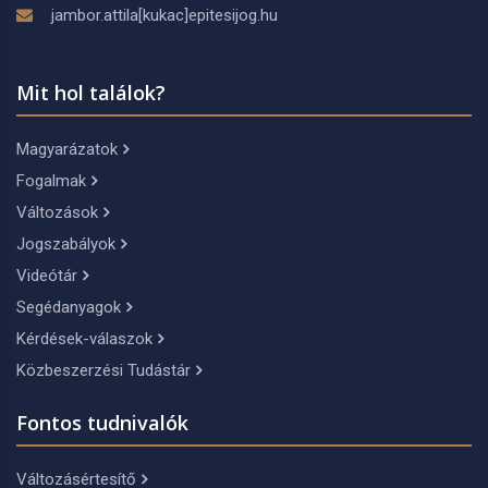
jambor.attila[kukac]epitesijog.hu
Mit hol találok?
Magyarázatok
Fogalmak
Változások
Jogszabályok
Videótár
Segédanyagok
Kérdések-válaszok
Közbeszerzési Tudástár
Fontos tudnivalók
Változásértesítő