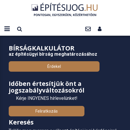
BÍRSÁGKALKULÁTOR
az építésügyi bírság meghatározásához
Érdekel
Időben értesítjük önt a
jogszabályváltozásokról
Kérje INGYENES hírlevelünket!
Feliratkozás
Keresés