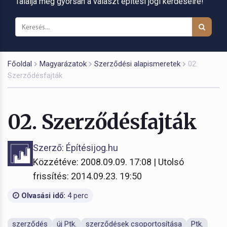
Találja meg gyorsan a választ építési jogi kérdéseire!
Főoldal
Magyarázatok
Szerződési alapismeretek
02.
Szerződésfajták
02. Szerződésfajták
Szerző: Építésijog.hu
Közzétéve: 2008.09.09. 17:08 | Utolsó
frissítés: 2014.09.23. 19:50
Olvasási idő:
4 perc
szerződés
új Ptk.
szerződések csoportosítása
Ptk.