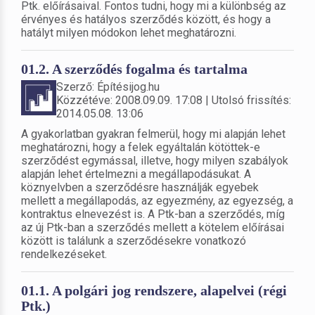
Ptk. előírásaival. Fontos tudni, hogy mi a különbség az
érvényes és hatályos szerződés között, és hogy a
hatályt milyen módokon lehet meghatározni.
01.2. A szerződés fogalma és tartalma
Szerző: Építésijog.hu
Közzétéve: 2008.09.09. 17:08 | Utolsó frissítés:
2014.05.08. 13:06
A gyakorlatban gyakran felmerül, hogy mi alapján lehet
meghatározni, hogy a felek egyáltalán kötöttek-e
szerződést egymással, illetve, hogy milyen szabályok
alapján lehet értelmezni a megállapodásukat. A
köznyelvben a szerződésre használják egyebek
mellett a megállapodás, az egyezmény, az egyezség, a
kontraktus elnevezést is. A Ptk-ban a szerződés, míg
az új Ptk-ban a szerződés mellett a kötelem előírásai
között is találunk a szerződésekre vonatkozó
rendelkezéseket.
01.1. A polgári jog rendszere, alapelvei (régi
Ptk.)