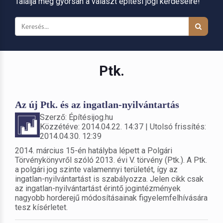
Találja meg gyorsan a választ építési jogi kérdéseire!
Ptk.
Az új Ptk. és az ingatlan-nyilvántartás
Szerző: Építésijog.hu
Közzétéve: 2014.04.22. 14:37 | Utolsó frissítés:
2014.04.30. 12:39
2014. március 15-én hatályba lépett a Polgári
Törvénykönyvről szóló 2013. évi V. törvény (Ptk.). A Ptk.
a polgári jog szinte valamennyi területét, így az
ingatlan-nyilvántartást is szabályozza. Jelen cikk csak
az ingatlan-nyilvántartást érintő jogintézmények
nagyobb horderejű módosításainak figyelemfelhívására
tesz kísérletet.