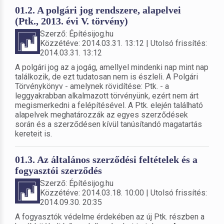
01.2. A polgári jog rendszere, alapelvei
(Ptk., 2013. évi V. törvény)
Szerző: Építésijog.hu
Közzétéve: 2014.03.31. 13:12 | Utolsó frissítés:
2014.03.31. 13:12
A polgári jog az a jogág, amellyel mindenki nap mint nap
találkozik, de ezt tudatosan nem is észleli. A Polgári
Törvénykönyv - amelynek rövidítése: Ptk. - a
leggyakrabban alkalmazott törvényünk, ezért nem árt
megismerkedni a felépítésével. A Ptk. elején található
alapelvek meghatározzák az egyes szerződések
során és a szerződésen kívül tanúsítandó magatartás
kereteit is.
01.3. Az általános szerződési feltételek és a
fogyasztói szerződés
Szerző: Építésijog.hu
Közzétéve: 2014.03.18. 10:00 | Utolsó frissítés:
2014.09.30. 20:35
A fogyasztók védelme érdekében az új Ptk. részben a