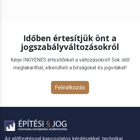
Időben értesítjük önt a
jogszabályváltozásokról
Kérje INGYENES értesítőnket a változásokról! Sok időt
megtakaríthat, elkerülheti a bírságokat és jogvitákat!
Feliratkozás
Az előfizetéssel kapcsolatos kérdésekkel, technikai