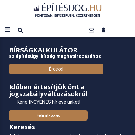
BÍRSÁGKALKULÁTOR
az építésügyi bírság meghatározásához
Érdekel
Időben értesítjük önt a
jogszabályváltozásokról
Kérje INGYENES hírlevelünket!
Feliratkozás
Keresés