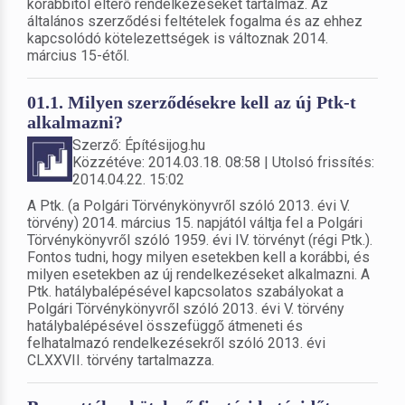
korábbitól eltérő rendelkezéseket tartalmaz. Az
általános szerződési feltételek fogalma és az ehhez
kapcsolódó kötelezettségek is változnak 2014.
március 15-étől.
01.1. Milyen szerződésekre kell az új Ptk-t
alkalmazni?
Szerző: Építésijog.hu
Közzétéve: 2014.03.18. 08:58 | Utolsó frissítés:
2014.04.22. 15:02
A Ptk. (a Polgári Törvénykönyvről szóló 2013. évi V.
törvény) 2014. március 15. napjától váltja fel a Polgári
Törvénykönyvről szóló 1959. évi IV. törvényt (régi Ptk.).
Fontos tudni, hogy milyen esetekben kell a korábbi, és
milyen esetekben az új rendelkezéseket alkalmazni. A
Ptk. hatálybalépésével kapcsolatos szabályokat a
Polgári Törvénykönyvről szóló 2013. évi V. törvény
hatálybalépésével összefüggő átmeneti és
felhatalmazó rendelkezésekről szóló 2013. évi
CLXXVII. törvény tartalmazza.