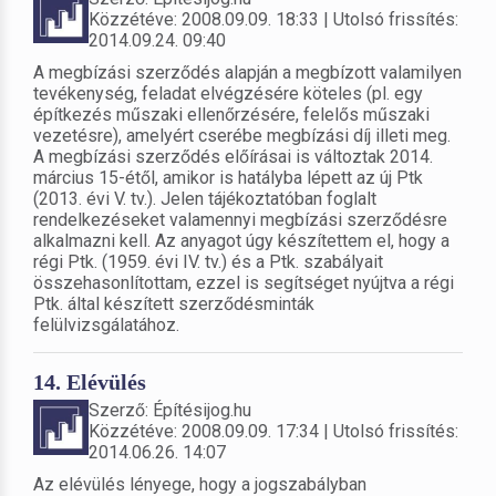
Közzétéve: 2008.09.09. 18:33 | Utolsó frissítés:
2014.09.24. 09:40
A megbízási szerződés alapján a megbízott valamilyen
tevékenység, feladat elvégzésére köteles (pl. egy
építkezés műszaki ellenőrzésére, felelős műszaki
vezetésre), amelyért cserébe megbízási díj illeti meg.
A megbízási szerződés előírásai is változtak 2014.
március 15-étől, amikor is hatályba lépett az új Ptk
(2013. évi V. tv.). Jelen tájékoztatóban foglalt
rendelkezéseket valamennyi megbízási szerződésre
alkalmazni kell. Az anyagot úgy készítettem el, hogy a
régi Ptk. (1959. évi IV. tv.) és a Ptk. szabályait
összehasonlítottam, ezzel is segítséget nyújtva a régi
Ptk. által készített szerződésminták
felülvizsgálatához.
14. Elévülés
Szerző: Építésijog.hu
Közzétéve: 2008.09.09. 17:34 | Utolsó frissítés:
2014.06.26. 14:07
Az elévülés lényege, hogy a jogszabályban