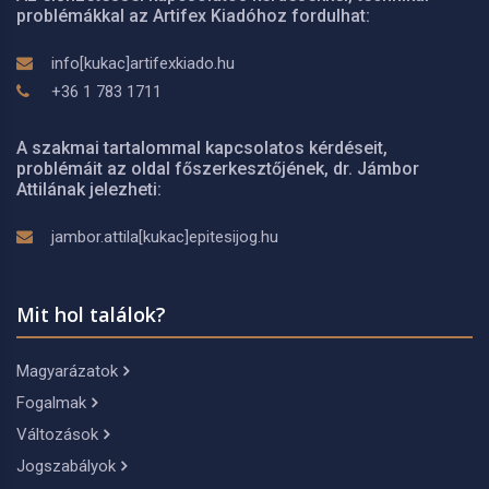
problémákkal az Artifex Kiadóhoz fordulhat:
info[kukac]artifexkiado.hu
+36 1 783 1711
A szakmai tartalommal kapcsolatos kérdéseit,
problémáit az oldal főszerkesztőjének, dr. Jámbor
Attilának jelezheti:
jambor.attila[kukac]epitesijog.hu
Mit hol találok?
Magyarázatok
Fogalmak
Változások
Jogszabályok