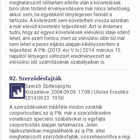
meghatározott időtartam eltelte után a követelések
bírói úton történő érvényesítésére már nincs lehetőség,
akkor sem, ha egyébként ténylegesen fennáll a
tartozás. A kötelezett sem követelheti vissza azonban
a már elévült követelés teljesítését. Azt is érdemes
tudni, hogy az egyes követelések elévülési ideje eltérő
lehet, ami azért fontos, mert az elévülési időn túl már
nem lehet a peres eljárás alapján kikényszeríteni a
teljesítést. A Ptk. (2013. évi V. tv.) 2014. március 15.
napjától lényeges változást eredményezett az
elévülési idő számításának szabályaiban is.
02. Szerződésfajták
Szerző: Építésijog.hu
Közzétéve: 2008.09.09. 17:08 | Utolsó frissítés:
2014.09.23. 19:50
A szerződéseket többféle módon szokták
csoportosítani, az új Ptk. már a szerződésekre
vonatkozó speciális szabályokat is egyfajta
csoportosítás alapján tartalmazza. Jelen
tájékoztatóban megtalálhatók az új Ptk. által
meghatározott szerződésfajták, összehasonlítva a régi