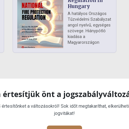
Regulation in
Hungary
A hatályos Országos
Tűzvédelmi Szabályzat
angol nyelvű, egységes
szövege. Hiánypótló
kiadása a
Magyarországon
 értesítjük önt a jogszabályváltoz
rtesítőnket a változásokról! Sok időt megtakaríthat, elkerülheti
jogvitákat!