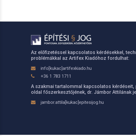
Az előfizetéssel kapcsolatos kérdésekkel, tech
problémákkal az Artifex Kiadóhoz fordulhat:
info[kukac]artifexkiado.hu
+36 1 783 1711
A szakmai tartalommal kapcsolatos kérdéseit, 
oldal főszerkesztőjének, dr. Jámbor Attilának je
jambor.attila[kukac]epitesijog.hu