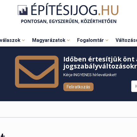
válaszok
Magyarázatok
Fogalomtár
Változá
Időben értesítjük önt 
jogszabályváltozásokr
Kérje INGYENES hírlevelünket!
Feliratkozás