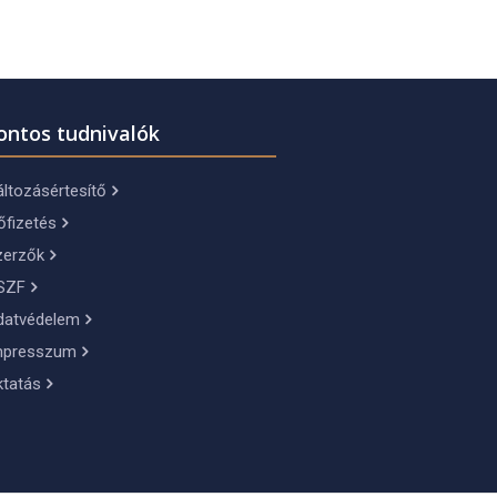
ontos tudnivalók
ltozásértesítő
őfizetés
zerzők
SZF
datvédelem
mpresszum
ktatás