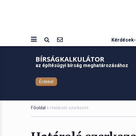
Kérdések-
BÍRSÁGKALKULÁTOR
az építésügyi bírság meghatározásához
Érdekel
Főoldal
Határoló szerkezet