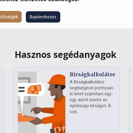
hetőségek
Bejelentkezés
Hasznos segédanyagok
Bírságkalkulátor
A Bírságkalkulátor
segítségével pontosan
ki lehet számítani egy-
egy adott esetre az
építésügyi bírságot. A
szá...