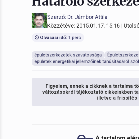
Határoló szerkeze
Szerző: Dr. Jámbor Attila
Közzétéve: 2015.01.17. 15:16 | Utolsó
Olvasási idő:
1 perc
épületszerkezetek szavatossága
Épületszerkeze
épületek energetikai jellemzőinek tanúsításáról szól
Figyelem, ennek a cikknek a tartalma töb
változásokról tájékoztató cikkeinkben ta
illetve a frissíté
A tartalom elé