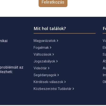
Feliratkozás
Mit hol találok?
F
Magyarázatok
Vá
nikai
Fogalmak
El
Változások
S
Jogszabályok
Á
problémáit az
Videótár
A
lezheti:
Segédanyagok
I
Kérdések-válaszok
O
Közbeszerzési Tudástár