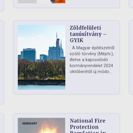
Zöldfelületi
ág
tanúsítvány –
GYIK
A Magyar építészetről
szóló törvény (Méptv.),
illetve a kapcsolódó
kormányrendelet 2024
októberétől új módo...
National Fire
Protection