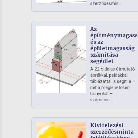
szerződésmin...
Az
építménymagass
és az
épületmagasság
számítása –
segédlet
A 22 oldalas útmutató
ábrákkal, példákkal,
táblázattal is segíti a –
néha meglehetősen
bonyolult –
számítást. ...
Kivitelezési
szerződésminta