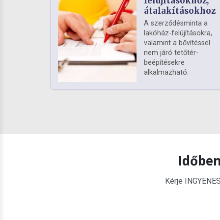
felújításokhoz,
átalakításokhoz
A szerződésminta a
lakóház-felújításokra,
valamint a bővítéssel
nem járó tetőtér-
beépítésekre
alkalmazható.
Időben
Kérje INGYENES é