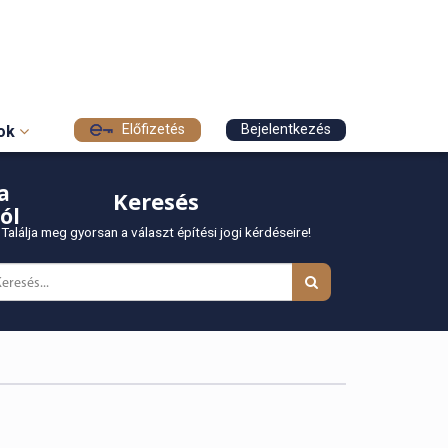
Előfizetés
Bejelentkezés
sok
a
Keresés
ól
Találja meg gyorsan a választ építési jogi kérdéseire!