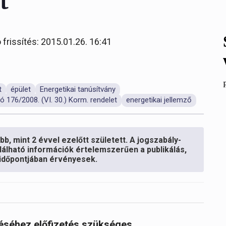
t
 frissítés: 2015.01.26. 16:41
t
épület
Energetikai tanúsítvány
ó 176/2008. (VI. 30.) Korm. rendelet
energetikai jellemző
b, mint 2 évvel ezelőtt született. A jogszabály-
lálható információk értelemszerűen a publikálás,
s időpontjában érvényesek.
réséhez előfizetés szükséges.