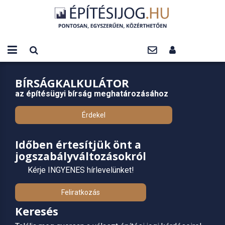
BÍRSÁGKALKULÁTOR
az építésügyi bírság meghatározásához
Érdekel
Időben értesítjük önt a
jogszabályváltozásokról
Kérje INGYENES hírlevelünket!
Feliratkozás
Keresés