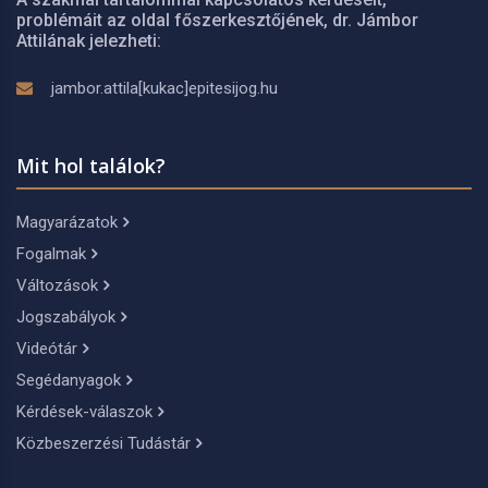
problémáit az oldal főszerkesztőjének, dr. Jámbor
Attilának jelezheti:
jambor.attila[kukac]epitesijog.hu
Mit hol találok?
Magyarázatok
Fogalmak
Változások
Jogszabályok
Videótár
Segédanyagok
Kérdések-válaszok
Közbeszerzési Tudástár