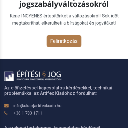
jogszabályváltozásokról
Kérje INGYENES értesítőnket a változásokról! Sok időt
megtakaríthat, elkerülheti a bírságokat és jogvitákat!
Feliratkozás
Az előfizetéssel kapcsolatos kérdésekkel, technikai
problémákkal az Artifex Kiadóhoz fordulhat:
info[kukac]artifexkiado.hu
+36 1 783 1711
A szakmai tartalommal kapcsolatos kérdéseit,