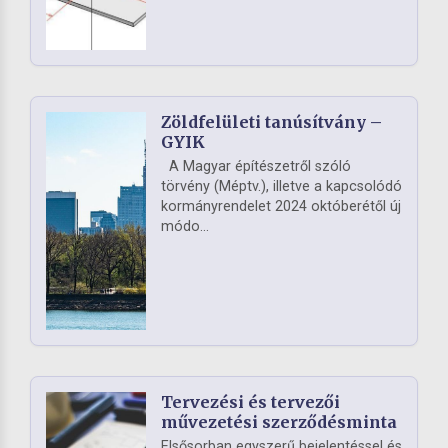
Zöldfelületi tanúsítvány –
GYIK
A Magyar építészetről szóló
törvény (Méptv.), illetve a kapcsolódó
kormányrendelet 2024 októberétől új
módo...
Tervezési és tervezői
művezetési szerződésminta
Elsősorban egyszerű bejelentéssel és