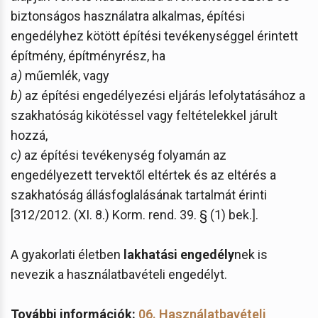
biztonságos használatra alkalmas, építési
engedélyhez kötött építési tevékenységgel érintett
építmény, építményrész, ha
a)
műemlék, vagy
b)
az építési engedélyezési eljárás lefolytatásához a
szakhatóság kikötéssel vagy feltételekkel járult
hozzá,
c)
az építési tevékenység folyamán az
engedélyezett tervektől eltértek és az eltérés a
szakhatóság állásfoglalásának tartalmát érinti
[312/2012. (XI. 8.) Korm. rend. 39. § (1) bek.].
A gyakorlati életben
lakhatási engedély
nek is
nevezik a használatbavételi engedélyt.
További információk:
06. Használatbavételi