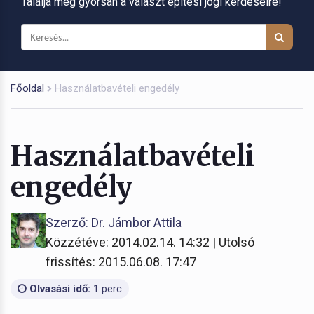
Találja meg gyorsan a választ építési jogi kérdéseire!
Főoldal
Használatbavételi engedély
Használatbavételi
engedély
Szerző: Dr. Jámbor Attila
Közzétéve: 2014.02.14. 14:32 | Utolsó
frissítés: 2015.06.08. 17:47
Olvasási idő:
1 perc