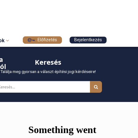
Előfizetés
Bejelentkezés
sok
a
Keresés
ól
Találja meg gyorsan a választ építési jogi kérdéseire!