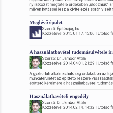
nyilatkozat megtétele érdekében „üldözniük” a
milyen hatással lesz a kivitelezés során viselt
Meglévő épület
Szerző: Építésijog.hu
Közzétéve: 2015.01.17. 15:06 | Utolsó fr
A használatbavétel tudomásulvétele irá
Szerző: Dr. Jámbor Attila
Közzétéve: 2014.04.01. 21:29 | Utolsó fr
A gyakorlati alkalmazhatóság érdekében az Elj
munkaterületet az építtető részére visszaadták
építtető kérelmére a használatbavétel tudomásu
Használatbavételi engedély
Szerző: Dr. Jámbor Attila
Közzétéve: 2014.02.14. 14:32 | Utolsó fr