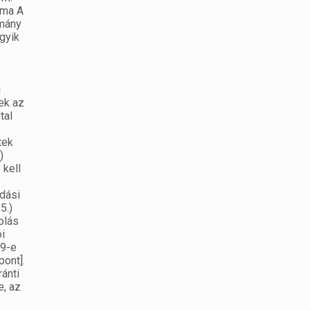
lma A
rmány
egyik
i
ek az
tal
tek
)
 kell
adási
5.)
olás
i
19-e
pont].
ránti
e, az