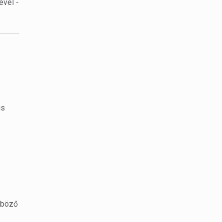
ével -
is
nböző
.