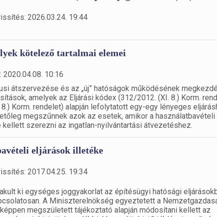
issítés: 2026.03.24. 19:44
lyek kötelező tartalmai elemei
: 2020.04.08. 10:16
rciusi átszervezése és az „új” hatóságok működésének megkezd
ítások, amelyek az Eljárási kódex (312/2012. (XI. 8.) Korm. rend
.) Korm. rendelet) alapján lefolytatott egy-egy lényeges eljárá
hetőleg megszűnnek azok az esetek, amikor a használatbavételi
kellett szerezni az ingatlan-nyilvántartási átvezetéshez.
vételi eljárások illetéke
issítés: 2017.04.25. 19:34
kult ki egységes joggyakorlat az építésügyi hatósági eljárások
 kapcsolatosan. A Miniszterelnökség egyeztetett a Nemzetgazdas
éppen megszületett tájékoztató alapján módosítani kellett az