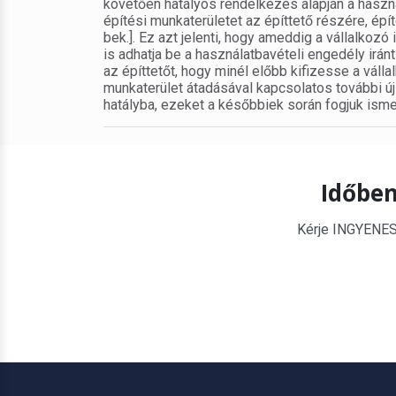
követően hatályos rendelkezés alapján a használa
építési munkaterületet az építtető részére, épít
bek.]. Ez azt jelenti, hogy ameddig a vállalkoz
is adhatja be a használatbavételi engedély iránt
az építtetőt, hogy minél előbb kifizesse a váll
munkaterület átadásával kapcsolatos további új
hatályba, ezeket a későbbiek során fogjuk ismer
Időben
Kérje INGYENES é