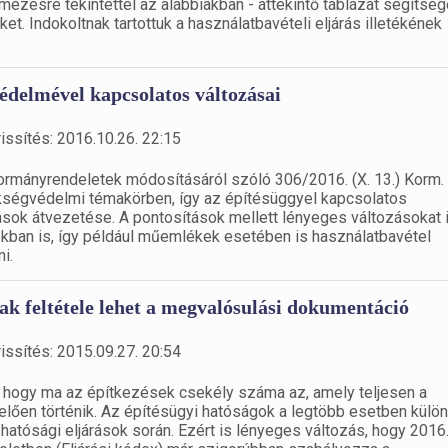
elmezésre tekintettel az alábbiakban - áttekintő táblázat segítség
. Indokoltnak tartottuk a használatbavételi eljárás illetékének
védelmével kapcsolatos változásai
issítés: 2016.10.26. 22:15
ormányrendeletek módosításáról szóló 306/2016. (X. 13.) Korm.
ökségvédelmi témakörben, így az építésüggyel kapcsolatos
ások átvezetése. A pontosítások mellett lényeges változásokat 
okban is, így például műemlékek esetében is használatbavétel
i.
ak feltétele lehet a megvalósulási dokumentáció
issítés: 2015.09.27. 20:54
ó, hogy ma az építkezések csekély száma az, amely teljesen a
lően történik. Az építésügyi hatóságok a legtöbb esetben külö
hatósági eljárások során. Ezért is lényeges változás, hogy 2016