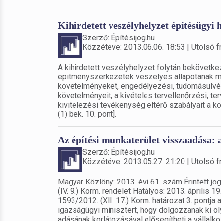
Kihirdetett veszélyhelyzet építésügyi h
Szerző: Építésijog.hu
Közzétéve: 2013.06.06. 18:53 | Utolsó fr
A kihirdetett veszélyhelyzet folytán bekövetke
építményszerkezetek veszélyes állapotának m
követelményeket, engedélyezési, tudomásulvétel
követelményeit, a kivételes tervellenőrzési, te
kivitelezési tevékenység eltérő szabályait a ko
(1) bek. 10. pont].
Az építési munkaterület visszaadása: a
Szerző: Építésijog.hu
Közzétéve: 2013.05.27. 21:20 | Utolsó fr
Magyar Közlöny: 2013. évi 61. szám Érintett jo
(IV. 9.) Korm. rendelet Hatályos: 2013. április
1593/2012. (XII. 17.) Korm. határozat 3. pontja 
igazságügyi minisztert, hogy dolgozzanak ki oly
adásának korlátozásával elősegítheti a vállalk