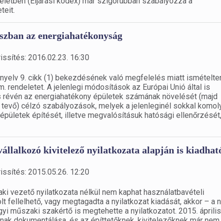
endeletben (Eljárási kódex) már szigorúbban szabályozza a
eit.
uszban az energiahatékonyság
issítés: 2016.02.23. 16:30
nyelv 9. cikk (1) bekezdésének való megfelelés miatt ismételte
. rendeletet. A jelenlegi módosítások az Európai Unió által is
s révén az energiahatékony épületek számának növelését (majd
é tevő) célzó szabályozások, melyek a jelenleginél sokkal komol
pületek építését, illetve megvalósításuk hatósági ellenőrzését
állalkozó kivitelező nyilatkozata alapján is kiadhat
issítés: 2015.05.26. 12:20
aki vezető nyilatkozata nélkül nem kaphat használatbavételi
t fellelhető, vagy megtagadta a nyilatkozat kiadását, akkor – a
yi műszaki szakértő is megtehette a nyilatkozatot. 2015. április
nak dokumentálása, és az építtetőknek, kivitelezőknek már nem 