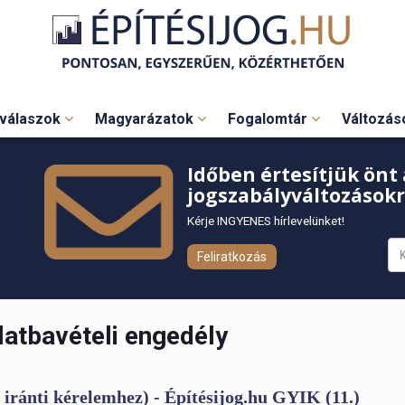
válaszok
Magyarázatok
Fogalomtár
Változá
Időben értesítjük önt 
jogszabályváltozásokr
Kérje INGYENES hírlevelünket!
Feliratkozás
atbavételi engedély
 iránti kérelemhez) - Építésijog.hu GYIK (11.)