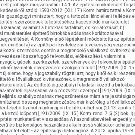
élt próbálják megvalósítani. I.4.1. Az építési munkaterület foga
kedésekről szóló 1593/2012. (XII. 17.) Korm. határozattal a Ko
és igazságügyi minisztert, hogy a tartozási lánc elleni fellépés 
építési szerződések teljesítéséhez kapcsolódó munkaterület
kizárását, valamint a birtoklás tartalmát, és korlátozását, b)
si munkaterület építtető birtokába adásának korlátozásával
kiegyenlítését. A Kormány első lépésként módosította az építés
tnek minősül a) az építőipari kivitelezési tevékenység végzésén
állalkozói szerződés esetén a megrendelő vállalkozó kivitelező ál
ervezéssel összefüggő felvonulási, előkészítési, valamint a
yagok, gépek, szerkezetek, szerelvények és felvonulási épüle
nkafolyamatok elvégzésére szolgáló terület [191/2009. (IX. 15.
t új eleme, hogy a jogszabály rögzíti azt, hogy kitől és ki részére
ttető a fővállalkozó kivitelezőnek, a megrendelő vállalkozó
nkaterületet. Az építtető jogszabályi feladatai között a birtokba
ás-átvételi eljárásában való részvétel szerepel [191/2009. (IX. 1
dási eljárás szabályozásának megszüntetése miatt a teljesítésigaz
 számlázható összeg meghatározására már kizárólag a fővállalkozó
 legfeljebb tizenöt munkanapon belül kerülhet sor (2013. április 
 a kezdő időpont) [191/2009. (IX. 15.) Korm. rend. 7. § (2) bek. i) 
 építési munkaterület visszaadása A használatbavételi engedély i
zerű és biztonságos használatra alkalmassá válásakor adhatja b
atbavétel előtt - az építésügyi hatósághoz. A 2013. április 19-ét