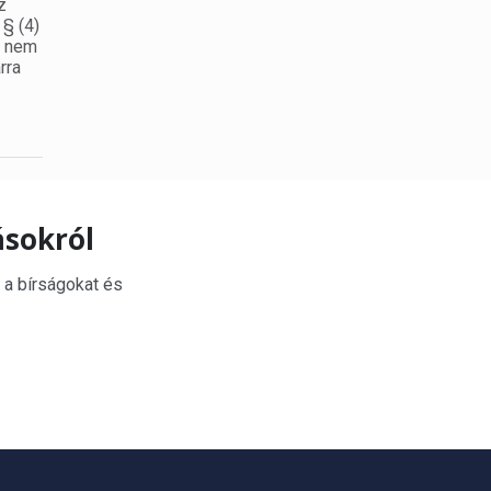
z
 § (4)
ő nem
rra
ásokról
 a bírságokat és