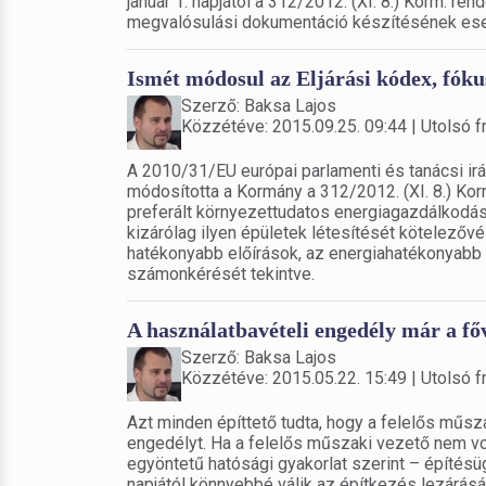
január 1. napjától a 312/2012. (XI. 8.) Korm. r
megvalósulási dokumentáció készítésének eset
Ismét módosul az Eljárási kódex, fók
Szerző: Baksa Lajos
Közzétéve: 2015.09.25. 09:44 | Utolsó fr
A 2010/31/EU európai parlamenti és tanácsi irá
módosította a Kormány a 312/2012. (XI. 8.) Korm
preferált környezettudatos energiagazdálkodá
kizárólag ilyen épületek létesítését kötelezőv
hatékonyabb előírások, az energiahatékonyabb é
számonkérését tekintve.
A használatbavételi engedély már a főv
Szerző: Baksa Lajos
Közzétéve: 2015.05.22. 15:49 | Utolsó fr
Azt minden építtető tudta, hogy a felelős műsz
engedélyt. Ha a felelős műszaki vezető nem vol
egyöntetű hatósági gyakorlat szerint – építésüg
napjától könnyebbé válik az építkezés lezárásá