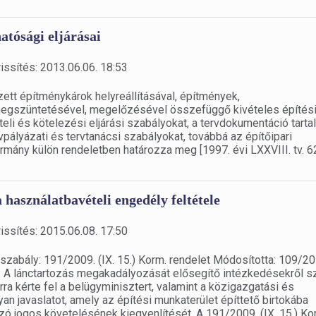
atósági eljárásai
issítés: 2013.06.06. 18:53
zett építménykárok helyreállításával, építmények,
egszüntetésével, megelőzésével összefüggő kivételes építés
i és kötelezési eljárási szabályokat, a tervdokumentáció tarta
rvpályázati és tervtanácsi szabályokat, továbbá az építőipari
rmány külön rendeletben határozza meg [1997. évi LXXVIII. tv. 6
 használatbavételi engedély feltétele
issítés: 2015.06.08. 17:50
gszabály: 191/2009. (IX. 15.) Korm. rendelet Módosította: 109/20
 19. A lánctartozás megakadályozását elősegítő intézkedésekről s
arra kérte fel a belügyminisztert, valamint a közigazgatási és
an javaslatot, amely az építési munkaterület építtető birtokába
ozó jogos követelésének kiegyenlítését. A 191/2009. (IX. 15.) Ko