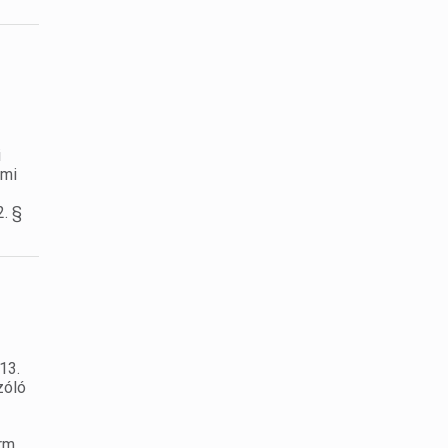
i
lmi
2. §
13.
zóló
rm.