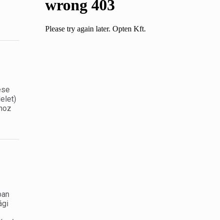
ése
elet)
shoz
ban
ági