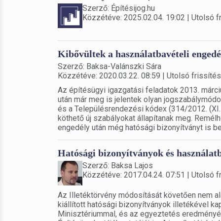
Szerző: Építésijog.hu
Közzétéve: 2025.02.04. 19:02 | Utolsó fr
Kibővültek a használatbavételi engedé
Szerző: Baksa-Valánszki Sára
Közzétéve: 2020.03.22. 08:59 | Utolsó frissítés
Az építésügyi igazgatási feladatok 2013. má
után már meg is jelentek olyan jogszabálymódos
és a Településrendezési kódex (314/2012. (XI. 8
köthető új szabályokat állapítanak meg. Remél
engedély után még hatósági bizonyítványt is be 
Hatósági bizonyítványok és használatba
Szerző: Baksa Lajos
Közzétéve: 2017.04.24. 07:51 | Utolsó fr
Az Illetéktörvény módosítását követően nem ala
kiállított hatósági bizonyítványok illetékével
Minisztériummal, és az egyeztetés eredményék