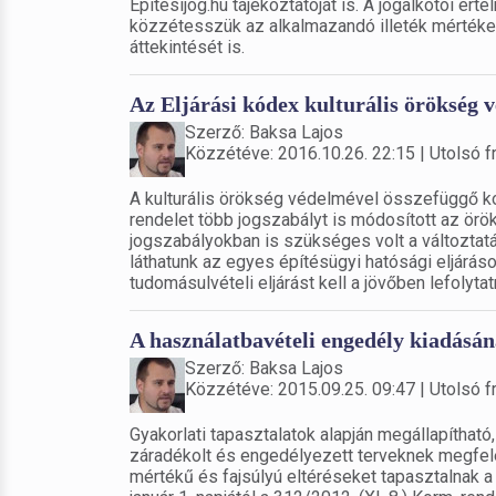
Építésijog.hu tájékoztatóját is. A jogalkotói ért
közzétesszük az alkalmazandó illeték mértékeket
áttekintését is.
Az Eljárási kódex kulturális örökség 
Szerző: Baksa Lajos
Közzétéve: 2016.10.26. 22:15 | Utolsó fr
A kulturális örökség védelmével összefüggő k
rendelet több jogszabályt is módosított az ör
jogszabályokban is szükséges volt a változtat
láthatunk az egyes építésügyi hatósági eljárás
tudomásulvételi eljárást kell a jövőben lefolytatn
A használatbavételi engedély kiadásán
Szerző: Baksa Lajos
Közzétéve: 2015.09.25. 09:47 | Utolsó fr
Gyakorlati tapasztalatok alapján megállapíthat
záradékolt és engedélyezett terveknek megfele
mértékű és fajsúlyú eltéréseket tapasztalnak a 