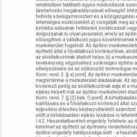
rendeletben található egyes módosítások ezen c
lánctartozás megakadályozását elősegítő intéz
felhívta a belügyminisztert és a közigazgatási 
lehetséges eszközeként a) vizsgálják meg az 
birtokba adásának feltételeit, korlátozását vagy 
dolgozzanak ki olyan javaslatot, amely az építé
elősegítheti a vállalkozó jogos követelésének 
munkaterület fogalmát. Az építési munkaterüle
építtető által a fővállalkozó kivitelezőnek, alv
az alvállalkozónak átadott helye; b) a munkasz
tevékenység végzéséhez szükséges építési an
elhelyezésére és az előkészítő technológiai mu
Korm. rend. 2. § a) pont]. Az építési munkaterüle
megtörténnie a munkaterület átadásának. Az épí
kivitelező pedig az alvállalkozónak adja át a mu
eljárás helyett már az építési munkaterület átad
Korm. rend. 7. § (2) bek. f) pont]. A birtokbaa
kiállítására és a fővállalkozó kivitelező által
teljesítési értesítés kézhezvételétől számított
előtt a birtokbaadási eljárás lezárása is lehetett
I.4.2. Használatbavételi engedély feltétele: az
kérelmet az építtető az építmény rendeltetéss
építési engedély hatályossága alatt - a használ