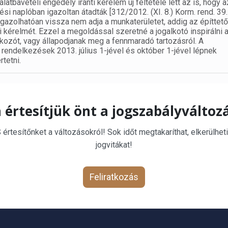
tbavételi engedély iránti kérelem új feltétele lett az is, hogy a
ési naplóban igazoltan átadták [312/2012. (XI. 8.) Korm. rend. 39.
ó igazolhatóan vissza nem adja a munkaterületet, addig az építtet
i kérelmét. Ezzel a megoldással szeretné a jogalkotó inspirálni a
alkozót, vagy állapodjanak meg a fennmaradó tartozásról. A
 rendelkezések 2013. július 1-jével és október 1-jével lépnek
tetni.
 értesítjük önt a jogszabályváltoz
rtesítőnket a változásokról! Sok időt megtakaríthat, elkerülheti
jogvitákat!
Feliratkozás