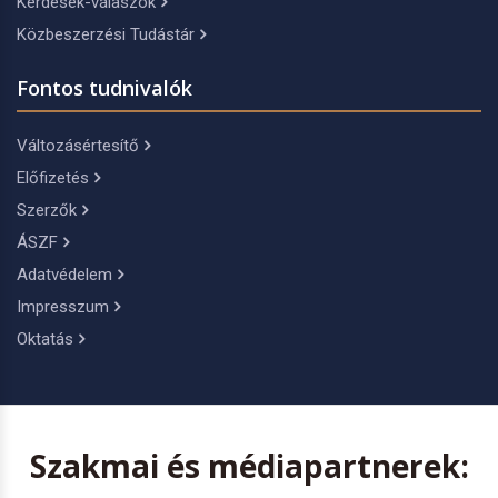
Kérdések-válaszok
Közbeszerzési Tudástár
Fontos tudnivalók
Változásértesítő
Előfizetés
Szerzők
ÁSZF
Adatvédelem
Impresszum
Oktatás
Szakmai és médiapartnerek: