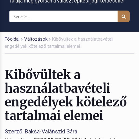
Találja meg gyorsan a választ építési jogi kérdéseire!
Főoldal
Változások
Kibővültek a használatbavételi
engedélyek kötelező tartalmai elemei
Kibővültek a
használatbavételi
engedélyek kötelező
tartalmai elemei
Szerző: Baksa-Valánszki Sára