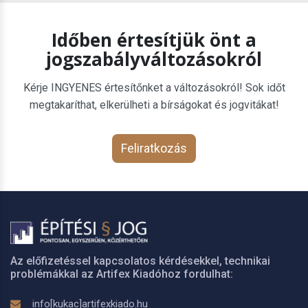
Időben értesítjük önt a
jogszabályváltozásokról
Kérje INGYENES értesítőnket a változásokról! Sok időt
megtakaríthat, elkerülheti a bírságokat és jogvitákat!
Feliratkozás
Az előfizetéssel kapcsolatos kérdésekkel, technikai
problémákkal az Artifex Kiadóhoz fordulhat:
info[kukac]artifexkiado.hu