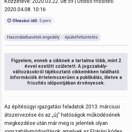
Közzétéve: 2020.03.22. 08:59 | Utolsó frissítés:
2020.04.08. 10:16
Olvasási idő:
5 perc
Használatbavételi engedély
épületfeltüntetés
Figyelem, ennek a cikknek a tartalma több, mint 2
évvel ezelőtt született. A jogszabály-
változásokról tájékoztató cikkeinkben található
információk értelemszerűen a publikálás, illetve a
frissítés időpontjában érvényesek.
Az építésügyi igazgatási feladatok 2013. márciusi
átszervezése és az „új” hatóságok működésének
megkezdése után már meg is jelentek olyan
jogszabálymódosítások, amelyek az Eljárási kódex