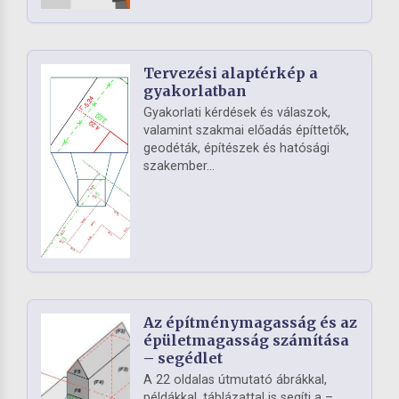
Tervezési alaptérkép a
gyakorlatban
Gyakorlati kérdések és válaszok,
valamint szakmai előadás építtetők,
geodéták, építészek és hatósági
szakember...
Az építménymagasság és az
épületmagasság számítása
– segédlet
A 22 oldalas útmutató ábrákkal,
példákkal, táblázattal is segíti a –