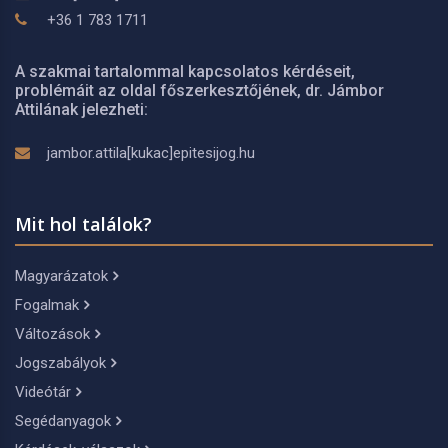
+36 1 783 1711
A szakmai tartalommal kapcsolatos kérdéseit,
problémáit az oldal főszerkesztőjének, dr. Jámbor
Attilának jelezheti:
jambor.attila[kukac]epitesijog.hu
Mit hol találok?
Magyarázatok
Fogalmak
Változások
Jogszabályok
Videótár
Segédanyagok