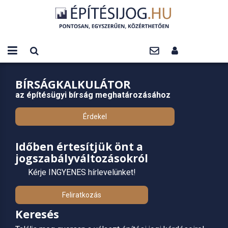
BÍRSÁGKALKULÁTOR
az építésügyi bírság meghatározásához
Érdekel
Időben értesítjük önt a
jogszabályváltozásokról
Kérje INGYENES hírlevelünket!
Feliratkozás
Keresés