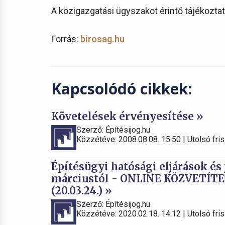
A közigazgatási ügyszakot érintő tájékozta
Forrás:
birosag.hu
Kapcsolódó cikkek:
Követelések érvényesítése »
Szerző: Építésijog.hu
Közzétéve: 2008.08.08. 15:50 | Utolsó fris
Építésügyi hatósági eljárások és
márciustól - ONLINE KÖZVETÍ
(20.03.24.) »
Szerző: Építésijog.hu
Közzétéve: 2020.02.18. 14:12 | Utolsó fris