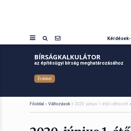
Kérdések-
BÍRSÁGKALKULÁTOR
az építésügyi bírság meghatározásához
Érdekel
Főoldal
Változások
2020. június 1-étől változott 