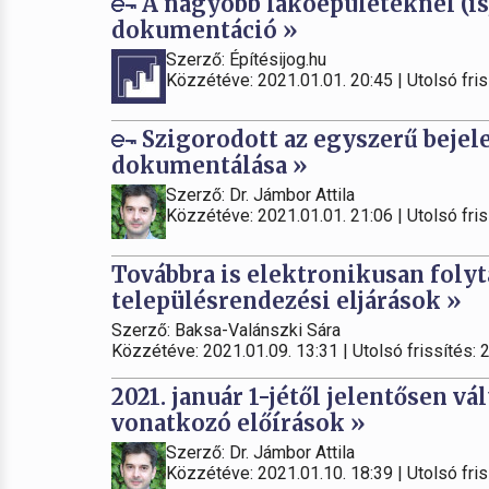
A nagyobb lakóépületeknél (is)
dokumentáció »
Szerző: Építésijog.hu
Közzétéve: 2021.01.01. 20:45 | Utolsó fris
Szigorodott az egyszerű bejel
dokumentálása »
Szerző: Dr. Jámbor Attila
Közzétéve: 2021.01.01. 21:06 | Utolsó fris
Továbbra is elektronikusan folyt
településrendezési eljárások »
Szerző: Baksa-Valánszki Sára
Közzétéve: 2021.01.09. 13:31 | Utolsó frissítés: 
2021. január 1-jétől jelentősen v
vonatkozó előírások »
Szerző: Dr. Jámbor Attila
Közzétéve: 2021.01.10. 18:39 | Utolsó fris