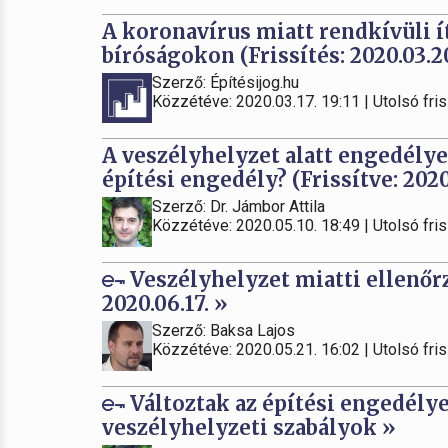
A koronavírus miatt rendkívüli í
bíróságokon (Frissítés: 2020.03.20
Szerző: Építésijog.hu
Közzétéve: 2020.03.17. 19:11 | Utolsó fris
A veszélyhelyzet alatt engedélyez
építési engedély? (Frissítve: 2020
Szerző: Dr. Jámbor Attila
Közzétéve: 2020.05.10. 18:49 | Utolsó fris
Veszélyhelyzet miatti ellenőrzö
2020.06.17. »
Szerző: Baksa Lajos
Közzétéve: 2020.05.21. 16:02 | Utolsó fris
Változtak az építési engedély
veszélyhelyzeti szabályok »