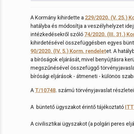
A Kormány kihirdette a
229/2020. (V. 25.) K
hatályba és módosítja a veszélyhelyzet idej
intézkedésekről szóló
74/2020. (III. 31.) K
kihirdetésével összefüggésben egyes bünt
90/2020. (IV. 5.) Korm. rendelet
et. A hatál
a bíróságok eljárását, mivel benyújtásra ker
megszűnésével összefüggő törvényjavaslat
bírósági eljárások - átmeneti - különös szabá
A
T/10748
. számú törvényjavaslat részlete
A büntető ügyszakot érintő tájékoztató
IT
A civilisztikai ügyszakot (a polgári peres el