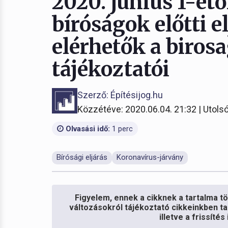
2020. június 1-étő
bíróságok előtti e
elérhetők a birosa
tájékoztatói
Szerző: Építésijog.hu
Közzétéve: 2020.06.04. 21:32 | Utolsó
Olvasási idő:
1 perc
Bírósági eljárás
Koronavírus-járvány
Figyelem, ennek a cikknek a tartalma töb
változásokról tájékoztató cikkeinkben ta
illetve a frissíté