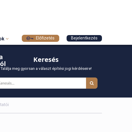
Előfizetés
Bejelentkezés
sok
a
Keresés
ól
Találja meg gyorsan a választ építési jogi kérdéseire!
tatói