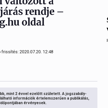
l változott a
ljárás rendje –
g.hu oldal
 frissítés: 2020.07.20. 12:48
b, mint 2 évvel ezelőtt született. A jogszabály-
lálható információk értelemszerűen a publikálás,
s időpontjában érvényesek.