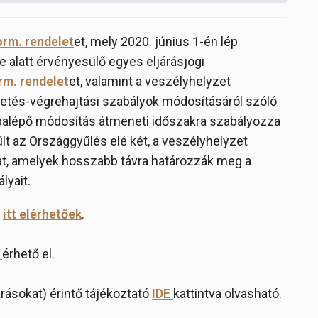
orm. rendelet
et, mely 2020. június 1-én lép
e alatt érvényesülő egyes eljárásjogi
orm. rendelet
et, valamint a veszélyhelyzet
etés-végrehajtási szabályok módosításáról szóló
ybalépő módosítás átmeneti időszakra szabályozza
ült az Országgyűlés elé két, a veszélyhelyzet
, amelyek hosszabb távra határozzák meg a
lyait.
i
itt elérhetőek
.
T
érhető el.
járásokat) érintő tájékoztató
IDE
kattintva olvasható.