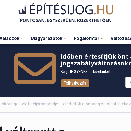
válaszok
Magyarázatok
Fogalomtár
Változá
Időben értesítjük önt 
jogszabályváltozásokr
Kérje INGYENES hírlevelünket!
Feliratkozás
a bíróságok előtti eljárás rendje – elérhetők a birosag.hu oldal tájékoz