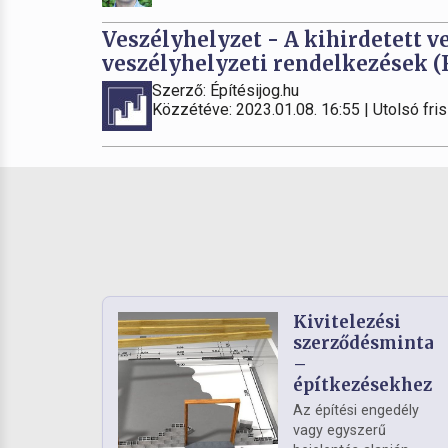
Veszélyhelyzet - A kihirdetett v
veszélyhelyzeti rendelkezések (Fr
Szerző: Építésijog.hu
Közzétéve: 2023.01.08. 16:55 | Utolsó fris
Kivitelezési
szerződésminta
–
építkezésekhez
Az építési engedély
vagy egyszerű