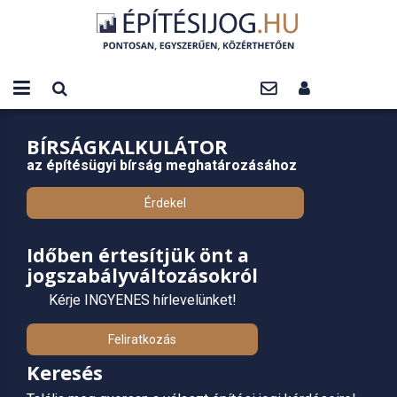
BÍRSÁGKALKULÁTOR
az építésügyi bírság meghatározásához
Érdekel
Időben értesítjük önt a
jogszabályváltozásokról
Kérje INGYENES hírlevelünket!
Feliratkozás
Keresés