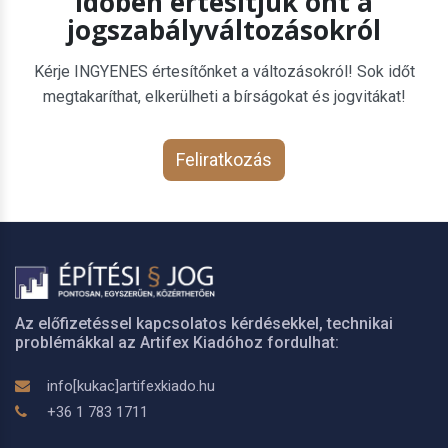
Időben értesítjük önt a
jogszabályváltozásokról
Kérje INGYENES értesítőnket a változásokról! Sok időt
megtakaríthat, elkerülheti a bírságokat és jogvitákat!
Feliratkozás
Az előfizetéssel kapcsolatos kérdésekkel, technikai
problémákkal az Artifex Kiadóhoz fordulhat:
info[kukac]artifexkiado.hu
+36 1 783 1711