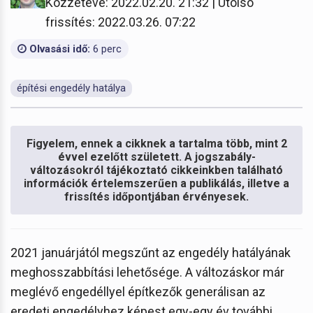
Közzétéve: 2022.02.20. 21:32 | Utolsó
frissítés: 2022.03.26. 07:22
Olvasási idő:
6 perc
építési engedély hatálya
Figyelem, ennek a cikknek a tartalma több, mint 2
évvel ezelőtt született. A jogszabály-
változásokról tájékoztató cikkeinkben található
információk értelemszerűen a publikálás, illetve a
frissítés időpontjában érvényesek.
2021 januárjától megszűnt az engedély hatályának
meghosszabbítási lehetősége. A változáskor már
meglévő engedéllyel építkezők generálisan az
eredeti engedélyhez képest egy-egy év további