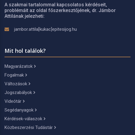
A szakmai tartalommal kapcsolatos kérdéseit,
problémáit az oldal főszerkesztőjének, dr. Jámbor
Attilának jelezheti:
jambor.attila[kukac]epitesijog.hu
Mit hol találok?
Magyarázatok
Fogalmak
Változások
Jogszabályok
Videótár
Segédanyagok
Kérdések-válaszok
Közbeszerzési Tudástár