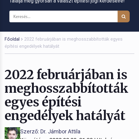
Találja meg gyorsan a választ építési jogi kérdéseire!
Főoldal
2022 februárjában is meghosszabbították egyes
építési engedélyek hatályát
2022 februárjában is
meghosszabbították
egyes építési
engedélyek hatályát
Szerző: Dr. Jámbor Attila