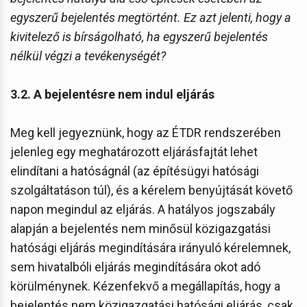
egyszerű bejelentés megtörtént. Ez azt jelenti, hogy a
kivitelező is bírságolható, ha egyszerű bejelentés
nélkül végzi a tevékenységét?
3.2. A bejelentésre nem indul eljárás
Meg kell jegyeznünk, hogy az ÉTDR rendszerében
jelenleg egy meghatározott eljárásfajtát lehet
elindítani a hatóságnál (az építésügyi hatósági
szolgáltatáson túl), és a kérelem benyújtását követő
napon megindul az eljárás. A hatályos jogszabály
alapján a bejelentés nem minősül közigazgatási
hatósági eljárás megindítására irányuló kérelemnek,
sem hivatalbóli eljárás megindítására okot adó
körülménynek. Kézenfekvő a megállapítás, hogy a
bejelentés nem közigazgatási hatósági eljárás, csak