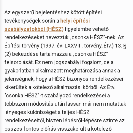
Az egyszerű bejelentéshez kötött építési
tevékenységek során a
helyi építési
szabályzatokból (HÉSZ)
figyelembe vehető
rendelkezéseket nevezzük „csonka HÉSZ”-nek. Az
Építési törvény (1997. évi LXXVIII. törvény, Étv.) 13. §
(2) bekezdése tartalmazza a „csonka HÉSZ”
felsorolását. Ez nem jogszabályi fogalom, de a
gyakorlatban alkalmazott meghatározása annak a
jelenségnek, hogy a HÉSZ bizonyos rendelkezései
kikerültek a kötelező alkalmazási körből. Az Étv.
"csonka HÉSZ"-t szabályozó rendelkezései a
többszöri módosítás után lassan már nem mutattak
lényeges különbséget a teljes HÉSZ
rendelkezéseitől, hiszen lépésről-lépésre szinte az
összes fontos előírás visszakerült a kötelező