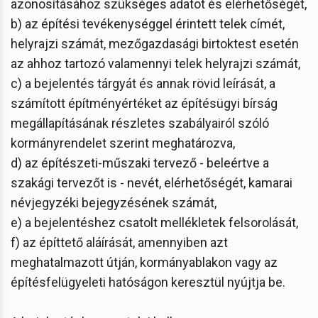
azonosításához szükséges adatot és elérhetőségét,
b) az építési tevékenységgel érintett telek címét,
helyrajzi számát, mezőgazdasági birtoktest esetén
az ahhoz tartozó valamennyi telek helyrajzi számát,
c) a bejelentés tárgyát és annak rövid leírását, a
számított építményértéket az építésügyi bírság
megállapításának részletes szabályairól szóló
kormányrendelet szerint meghatározva,
d) az építészeti-műszaki tervező - beleértve a
szakági tervezőt is - nevét, elérhetőségét, kamarai
névjegyzéki bejegyzésének számát,
e) a bejelentéshez csatolt mellékletek felsorolását,
f) az építtető aláírását, amennyiben azt
meghatalmazott útján, kormányablakon vagy az
építésfelügyeleti hatóságon keresztül nyújtja be.