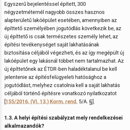
Egyszerű bejelentéssel épített, 300
négyzetméternél nagyobb összes hasznos
alapterületű lakóépület esetében, amennyiben az
építtető személyében jogutódlás következik be, az
új építtető is csak természetes személy lehet, az
építési tevékenységet saját lakhatásának
biztosítása céljából végezheti, és az így megépült új
lakóépület egy lakásnál többet nem tartalmazhat. Az
új építtetőnek az ÉTDR-ben haladéktalanul be kell
jelentenie az építésfelügyeleti hatósághoz a
jogutódlást, melyhez csatolnia kell a saját lakhatás
céljából történő építésre vonatkozó nyilatkozatot
[
155/2016. (VI. 13.) Korm. rend.
5/A. §].
1.3. A helyi építési szabályzat mely rendelkezései
alkalmazandók?