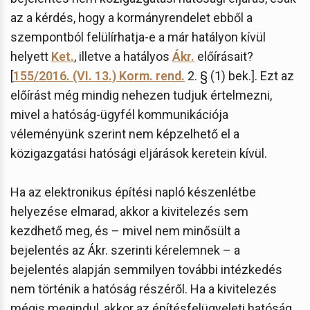
az a kérdés, hogy a kormányrendelet ebből a
szempontból felülírhatja-e a már hatályon kívül
helyett
Ket.
, illetve a hatályos
Ákr.
előírásait?
[
155/2016. (VI. 13.) Korm. rend.
2. § (1) bek.]. Ezt az
előírást még mindig nehezen tudjuk értelmezni,
mivel a hatóság-ügyfél kommunikációja
véleményünk szerint nem képzelhető el a
közigazgatási hatósági eljárások keretein kívül.
Ha az elektronikus építési napló készenlétbe
helyezése elmarad, akkor a kivitelezés sem
kezdhető meg, és – mivel nem minősült a
bejelentés az Ákr. szerinti kérelemnek – a
bejelentés alapján semmilyen további intézkedés
nem történik a hatóság részéről. Ha a kivitelezés
mégis megindul, akkor az építésfelügyeleti hatóság