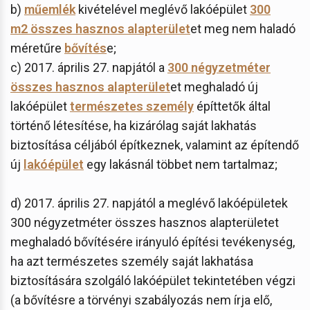
b)
műemlék
kivételével meglévő lakóépület
300
m2 összes hasznos alapterület
et meg nem haladó
méretűre
bővítés
e;
c) 2017. április 27. napjától a
300 négyzetméter
összes hasznos alapterület
et meghaladó új
lakóépület
természetes személy
építtetők által
történő létesítése, ha kizárólag saját lakhatás
biztosítása céljából építkeznek, valamint az építendő
új
lakóépület
egy lakásnál többet nem tartalmaz;
d) 2017. április 27. napjától a meglévő lakóépületek
300 négyzetméter összes hasznos alapterületet
meghaladó bővítésére irányuló építési tevékenység,
ha azt természetes személy saját lakhatása
biztosítására szolgáló lakóépület tekintetében végzi
(a bővítésre a törvényi szabályozás nem írja elő,