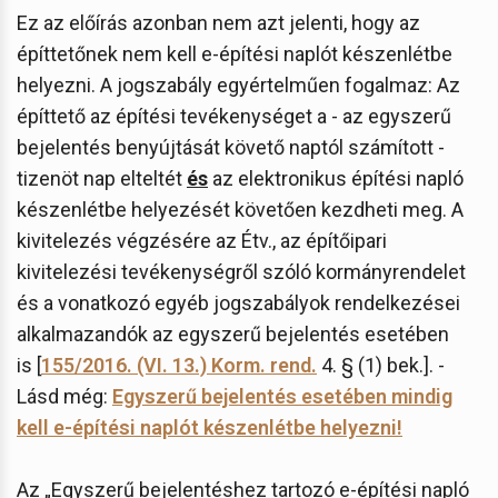
Ez az előírás azonban nem azt jelenti, hogy az
építtetőnek nem kell e-építési naplót készenlétbe
helyezni. A jogszabály egyértelműen fogalmaz: Az
építtető az építési tevékenységet a - az egyszerű
bejelentés benyújtását követő naptól számított -
tizenöt nap elteltét
és
az elektronikus építési napló
készenlétbe helyezését követően kezdheti meg. A
kivitelezés végzésére az Étv., az építőipari
kivitelezési tevékenységről szóló kormányrendelet
és a vonatkozó egyéb jogszabályok rendelkezései
alkalmazandók az egyszerű bejelentés esetében
is [
155/2016. (VI. 13.) Korm. rend.
4. § (1) bek.]. -
Lásd még:
Egyszerű bejelentés esetében mindig
kell e-építési naplót készenlétbe helyezni!
Az „Egyszerű bejelentéshez tartozó e-építési napló