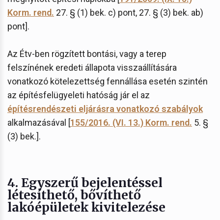
Korm. rend.
27. § (1) bek. c) pont, 27. § (3) bek. ab)
pont].
Az Étv-ben rögzített bontási, vagy a terep
felszínének eredeti állapota visszaállítására
vonatkozó kötelezettség fennállása esetén szintén
az építésfelügyeleti hatóság jár el az
építésrendészeti eljárásra vonatkozó szabályok
alkalmazásával [
155/2016. (VI. 13.) Korm. rend.
5. §
(3) bek.].
4. Egyszerű bejelentéssel
létesíthető, bővíthető
lakóépületek kivitelezése