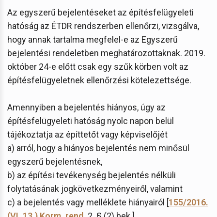
Az egyszerű bejelentéseket az építésfelügyeleti
hatóság az ÉTDR rendszerben ellenőrzi, vizsgálva,
hogy annak tartalma megfelel-e az Egyszerű
bejelentési rendeletben meghatározottaknak. 2019.
október 24-e előtt csak egy szűk körben volt az
építésfelügyeletnek ellenőrzési kötelezettsége.
Amennyiben a bejelentés hiányos, úgy az
építésfelügyeleti hatóság nyolc napon belül
tájékoztatja az építtetőt vagy képviselőjét
a) arról, hogy a hiányos bejelentés nem minősül
egyszerű bejelentésnek,
b) az építési tevékenység bejelentés nélküli
folytatásának jogkövetkezményeiről, valamint
c) a bejelentés vagy melléklete hiányairól [
155/2016.
(VI. 13.) Korm. rend.
2. § (2) bek.].