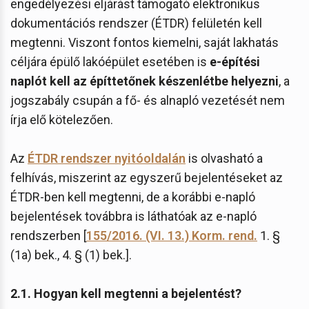
engedélyezési eljárást támogató elektronikus
dokumentációs rendszer (ÉTDR) felületén kell
megtenni. Viszont fontos kiemelni, saját lakhatás
céljára épülő lakóépület esetében is
e-építési
naplót kell az építtetőnek készenlétbe helyezni
, a
jogszabály csupán a fő- és alnapló vezetését nem
írja elő kötelezően.
Az
ÉTDR rendszer nyitóoldalán
is olvasható a
felhívás, miszerint az egyszerű bejelentéseket az
ÉTDR-ben kell megtenni, de a korábbi e-napló
bejelentések továbbra is láthatóak az e-napló
rendszerben [
155/2016. (VI. 13.) Korm. rend.
1. §
(1a) bek., 4. § (1) bek.].
2.1. Hogyan kell megtenni a bejelentést?