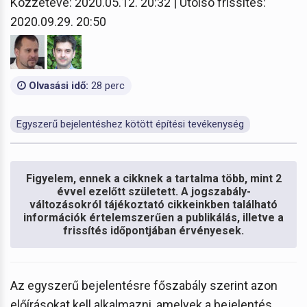
Közzétéve: 2020.05.12. 20:32 | Utolsó frissítés:
2020.09.29. 20:50
Olvasási idő:
28 perc
Egyszerű bejelentéshez kötött építési tevékenység
Figyelem, ennek a cikknek a tartalma több, mint 2
évvel ezelőtt született. A jogszabály-
változásokról tájékoztató cikkeinkben található
információk értelemszerűen a publikálás, illetve a
frissítés időpontjában érvényesek.
Az egyszerű bejelentésre főszabály szerint azon
előírásokat kell alkalmazni, amelyek a bejelentés