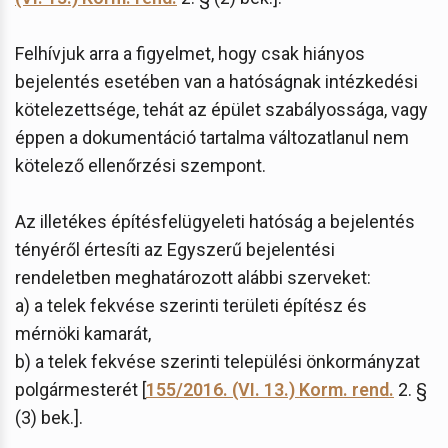
Felhívjuk arra a figyelmet, hogy csak hiányos
bejelentés esetében van a hatóságnak intézkedési
kötelezettsége, tehát az épület szabályossága, vagy
éppen a dokumentáció tartalma változatlanul nem
kötelező ellenőrzési szempont.
Az illetékes építésfelügyeleti hatóság a bejelentés
tényéről értesíti az Egyszerű bejelentési
rendeletben meghatározott alábbi szerveket:
a) a telek fekvése szerinti területi építész és
mérnöki kamarát,
b) a telek fekvése szerinti települési önkormányzat
polgármesterét [
155/2016. (VI. 13.) Korm. rend.
2. §
(3) bek.].