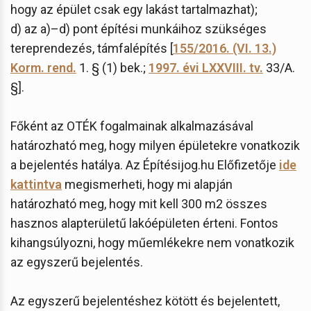
hogy az épület csak egy lakást tartalmazhat);
d) az a)–d) pont építési munkáihoz szükséges
tereprendezés, támfalépítés [
155/2016. (VI. 13.)
Korm. rend.
1. § (1) bek.;
1997. évi LXXVIII. tv.
33/A.
§].
Főként az OTÉK fogalmainak alkalmazásával
határozható meg, hogy milyen épületekre vonatkozik
a bejelentés hatálya. Az Építésijog.hu Előfizetője
ide
kattintva
megismerheti, hogy mi alapján
határozható meg, hogy mit kell 300 m2 összes
hasznos alapterületű lakóépületen érteni. Fontos
kihangsúlyozni, hogy műemlékekre nem vonatkozik
az egyszerű bejelentés.
Az egyszerű bejelentéshez kötött és bejelentett,