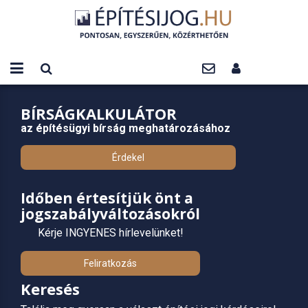
BÍRSÁGKALKULÁTOR
az építésügyi bírság meghatározásához
Érdekel
Időben értesítjük önt a
jogszabályváltozásokról
Kérje INGYENES hírlevelünket!
Feliratkozás
Keresés