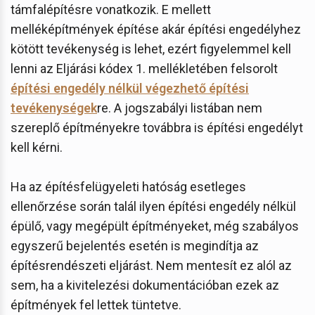
támfalépítésre vonatkozik. E mellett
melléképítmények építése akár építési engedélyhez
kötött tevékenység is lehet, ezért figyelemmel kell
lenni az Eljárási kódex 1. mellékletében felsorolt
építési engedély nélkül végezhető építési
tevékenységek
re. A jogszabályi listában nem
szereplő építményekre továbbra is építési engedélyt
kell kérni.
Ha az építésfelügyeleti hatóság esetleges
ellenőrzése során talál ilyen építési engedély nélkül
épülő, vagy megépült építményeket, még szabályos
egyszerű bejelentés esetén is megindítja az
építésrendészeti eljárást. Nem mentesít ez alól az
sem, ha a kivitelezési dokumentációban ezek az
építmények fel lettek tüntetve.