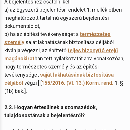
A bejelentéshez csatolni kell:
a) az Egyszerű bejelentési rendelet 1. mellékletben
meghatározott tartalmú egyszerű bejelentési
dokumentációt,
b) ha az építési tevékenységet a
természetes
személy
saját lakhatásának biztosítása céljából
kívánja végezni, az építtető
teljes bizonyító erejű
magánokirat
ban tett nyilatkozatát arra vonatkozóan,
hogy természetes személy és az építési
tevékenységet
saját lakhatásának biztosítása
céljából
végzi [ [
155/2016. (VI. 13.) Korm. rend.
1. §
(1b) bek.].
2.2. Hogyan értesülnek a szomszédok,
tulajdonostársak a bejelentésről?