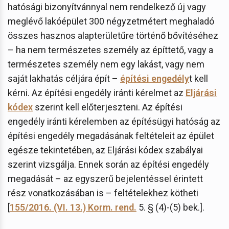
hatósági bizonyítvánnyal nem rendelkező új vagy
meglévő lakóépület 300 négyzetmétert meghaladó
összes hasznos alapterületűre történő bővítéséhez
– ha nem természetes személy az építtető, vagy a
természetes személy nem egy lakást, vagy nem
saját lakhatás céljára épít –
építési engedély
t kell
kérni. Az építési engedély iránti kérelmet az
Eljárási
kódex
szerint kell előterjeszteni. Az építési
engedély iránti kérelemben az építésügyi hatóság az
építési engedély megadásának feltételeit az épület
egésze tekintetében, az Eljárási kódex szabályai
szerint vizsgálja. Ennek során az építési engedély
megadását – az egyszerű bejelentéssel érintett
rész vonatkozásában is – feltételekhez kötheti
[
155/2016. (VI. 13.) Korm. rend.
5. § (4)-(5) bek.].