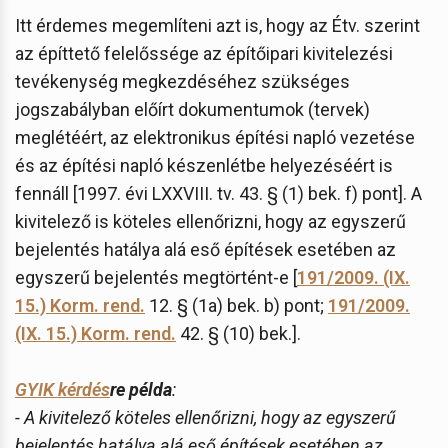
Itt érdemes megemlíteni azt is, hogy az Étv. szerint
az építtető felelőssége az építőipari kivitelezési
tevékenység megkezdéséhez szükséges
jogszabályban előírt dokumentumok (tervek)
meglétéért, az elektronikus építési napló vezetése
és az építési napló készenlétbe helyezéséért is
fennáll [1997. évi LXXVIII. tv. 43. § (1) bek. f) pont]. A
kivitelező is köteles ellenőrizni, hogy az egyszerű
bejelentés hatálya alá eső építések esetében az
egyszerű bejelentés megtörtént-e [
191/2009. (IX.
15.) Korm. rend.
12. § (1a) bek. b) pont;
191/2009.
(IX. 15.) Korm. rend.
42. § (10) bek.].
GYIK kérdés
re példa
:
- A kivitelező köteles ellenőrizni, hogy az egyszerű
bejelentés hatálya alá eső építések esetében az