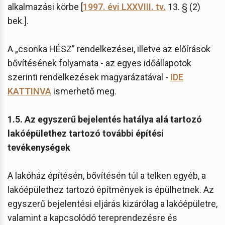
alkalmazási körbe [
1997. évi LXXVIII. tv.
13. § (2)
bek.].
A „csonka HÉSZ” rendelkezései, illetve az előírások
bővítésének folyamata - az egyes időállapotok
szerinti rendelkezések magyarázatával -
IDE
KATTINVA
ismerhető meg.
1.5. Az egyszerű bejelentés hatálya alá tartozó
lakóépülethez tartozó további építési
tevékenységek
A lakóház építésén, bővítésén túl a telken egyéb, a
lakóépülethez tartozó építmények is épülhetnek. Az
egyszerű bejelentési eljárás kizárólag a lakóépületre,
valamint a kapcsolódó tereprendezésre és