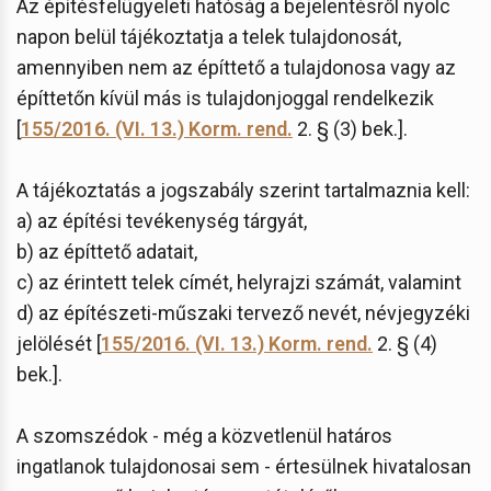
Az építésfelügyeleti hatóság a bejelentésről nyolc
napon belül tájékoztatja a telek tulajdonosát,
amennyiben nem az építtető a tulajdonosa vagy az
építtetőn kívül más is tulajdonjoggal rendelkezik
[
155/2016. (VI. 13.) Korm. rend.
2. § (3) bek.].
A tájékoztatás a jogszabály szerint tartalmaznia kell:
a) az építési tevékenység tárgyát,
b) az építtető adatait,
c) az érintett telek címét, helyrajzi számát, valamint
d) az építészeti-műszaki tervező nevét, névjegyzéki
jelölését [
155/2016. (VI. 13.) Korm. rend.
2. § (4)
bek.].
A szomszédok - még a közvetlenül határos
ingatlanok tulajdonosai sem - értesülnek hivatalosan