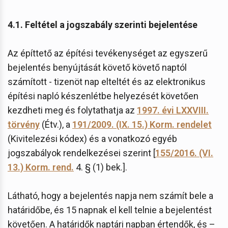
4.1. Feltétel a jogszabály szerinti bejelentése
Az építtető az építési tevékenységet az egyszerű
bejelentés benyújtását követő követő naptól
számított - tizenöt nap elteltét és az elektronikus
építési napló készenlétbe helyezését követően
kezdheti meg és folytathatja az
1997. évi LXXVIII.
törvény
(Étv.), a
191/2009. (IX. 15.) Korm. rendelet
(Kivitelezési kódex) és a vonatkozó egyéb
jogszabályok rendelkezései szerint [
155/2016. (VI.
13.) Korm. rend.
4. § (1) bek.].
Látható, hogy a bejelentés napja nem számít bele a
határidőbe, és 15 napnak el kell telnie a bejelentést
követően. A határidők naptári napban értendők, és –