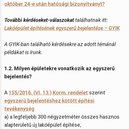
október 24-e után hatósági bizonyítványt?
További kérdéseket-válaszokat
találhatnak itt:
Lakóépület építésének egyszerű bejelentése – GYIK
A GYIK-ban található kérdésekre az adott témánál
példákat is írunk.
1.2. Milyen épületekre vonatkozik az egyszerű
bejelentés?
A
155/2016. (VI. 13.) Korm. rendelet
szerint
egyszerű bejelentéshez kötött építési
tevékenység
a) a legfeljebb 300 négyzetméter összes hasznos
alapterületű új lakóépület építése,