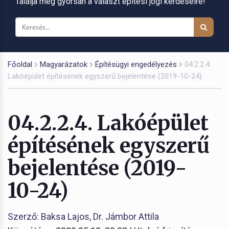
Találja meg gyorsan a választ építési jogi kérdéseire!
Főoldal
Magyarázatok
Építésügyi engedélyezés
04.2.2.4.
Lakóépület építésének egyszerű bejelentése (2019-10-24)
04.2.2.4. Lakóépület
építésének egyszerű
bejelentése (2019-
10-24)
Szerző: Baksa Lajos, Dr. Jámbor Attila