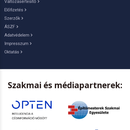
Változásértesítő
Előfizetés
Szerzők
ÁSZF
Adatvédelem
Impresszum
Oktatás
Szakmai és médiapartnerek: