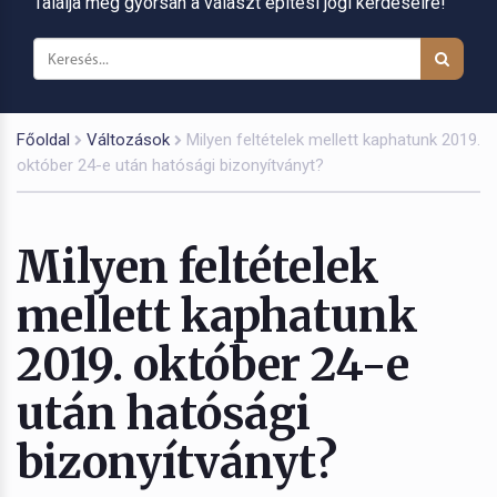
Találja meg gyorsan a választ építési jogi kérdéseire!
Főoldal
Változások
Milyen feltételek mellett kaphatunk 2019.
október 24-e után hatósági bizonyítványt?
Milyen feltételek
mellett kaphatunk
2019. október 24-e
után hatósági
bizonyítványt?