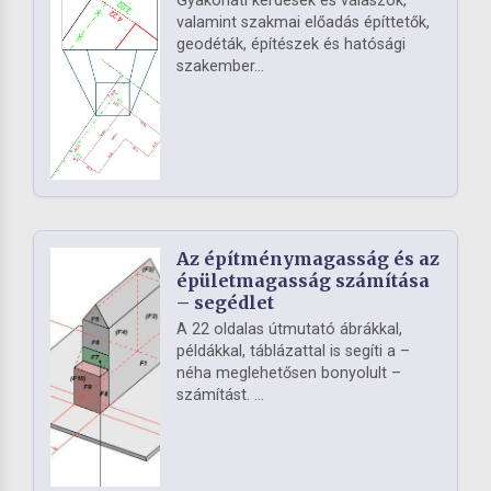
Gyakorlati kérdések és válaszok,
valamint szakmai előadás építtetők,
geodéták, építészek és hatósági
szakember...
Az építménymagasság és az
épületmagasság számítása
– segédlet
A 22 oldalas útmutató ábrákkal,
példákkal, táblázattal is segíti a –
néha meglehetősen bonyolult –
számítást. ...