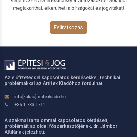
Kérje INGYENES értesítőnket a változásokról! Sok időt
megtakaríthat, elkerülheti a bírságokat és jogvitákat!
Feliratkozás
Az előfizetéssel kapcsolatos kérdésekkel, technikai
problémákkal az Artifex Kiadóhoz fordulhat:
info[kukac]artifexkiado.hu
+36 1 783 1711
A szakmai tartalommal kapcsolatos kérdéseit,
problémáit az oldal főszerkesztőjének, dr. Jámbor
Attilának jelezheti: