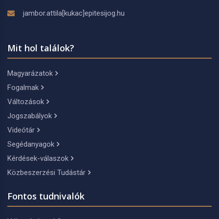
jambor.attila[kukac]epitesijog.hu
Mit hol találok?
Magyarázatok
Fogalmak
Változások
Jogszabályok
Videótár
Segédanyagok
Kérdések-válaszok
Közbeszerzési Tudástár
Fontos tudnivalók