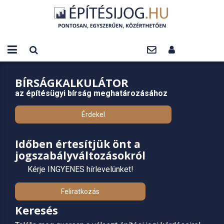
BÍRSÁGKALKULÁTOR
az építésügyi bírság meghatározásához
Érdekel
Időben értesítjük önt a
jogszabályváltozásokról
Kérje INGYENES hírlevelünket!
Feliratkozás
Keresés