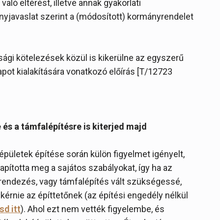
aló eltérést, illetve annak gyakorlati
nyjavaslat szerint a (módosított) kormányrendelet
ági kötelezések közül is kikerülne az egyszerű
pot kialakítására vonatkozó előírás [T/12723
és a támfalépítésre is kiterjed majd
pületek építése során külön figyelmet igényelt,
lapította meg a sajátos szabályokat, így ha az
prendezés, vagy támfalépítés vált szükségessé,
 kérnie az építtetőnek (az építési engedély nélkül
sd itt
). Ahol ezt nem vették figyelembe, és