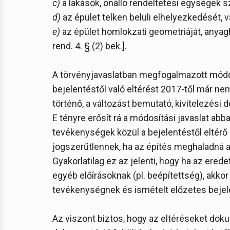
c)
a lakások, önálló rendeltetési egységek 
d)
az épület telken belüli elhelyezkedését, 
e)
az épület homlokzati geometriáját, anyagha
rend. 4. § (2) bek.].
A törvényjavaslatban megfogalmazott módosí
bejelentéstől való eltérést 2017-től már ne
történő, a változást bemutató, kivitelezési
E tényre erősít rá a módosítási javaslat abba
tevékenységek közül a bejelentéstől eltérő 
jogszerűtlennek, ha az építés meghaladná 
Gyakorlatilag ez az jelenti, hogy ha az erede
egyéb előírásoknak (pl. beépítettség), akko
tevékenységnek és ismételt előzetes bejel
Az viszont biztos, hogy az eltéréseket doku