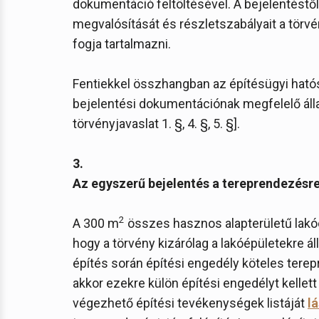
dokumentáció feltöltésével. A bejelentéstől v
megvalósítását és részletszabályait a törvé
fogja tartalmazni.
Fentiekkel összhangban az építésügyi hatós
bejelentési dokumentációnak megfelelő álla
törvényjavaslat 1. §, 4. §, 5. §].
3.
Az egyszerű bejelentés a tereprendezésre 
2
A 300 m
összes hasznos alapterületű lakóé
hogy a törvény kizárólag a lakóépületekre ál
építés során építési engedély köteles tere
akkor ezekre külön építési engedélyt kellett
végezhető építési tevékenységek listáját
lá