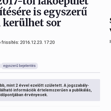
2017-től lakóépület
ítésére is egyszerű
 kerülhet sor
 frissítés: 2016.12.23. 17:20
egyszerű bejelentés
b, mint 2 évvel ezelőtt született. A jogszabály-
lálható információk értelemszerűen a publikálás,
s időpontjában érvényesek.