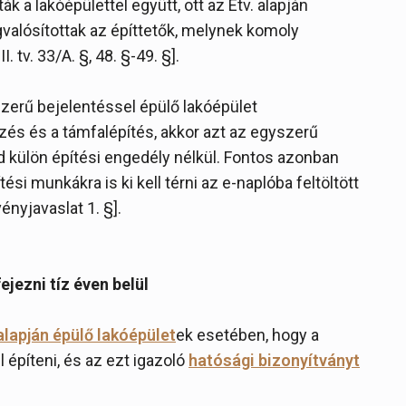
k a lakóépülettel együtt, ott az Étv. alapján
gvalósítottak az építtetők, melynek komoly
tv. 33/A. §, 48. §-49. §].
szerű bejelentéssel épülő lakóépület
s és a támfalépítés, akkor azt az egyszerű
d külön építési engedély nélkül. Fontos azonban
si munkákra is ki kell térni az e-naplóba feltöltött
nyjavaslat 1. §].
ejezni tíz éven belül
alapján épülő lakóépület
ek esetében, hogy a
l építeni, és az ezt igazoló
hatósági bizonyítványt