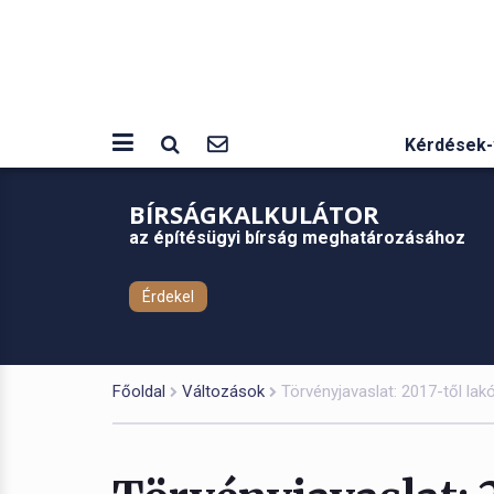
Kérdések-
BÍRSÁGKALKULÁTOR
az építésügyi bírság meghatározásához
Érdekel
Főoldal
Változások
Törvényjavaslat: 2017-től lakó