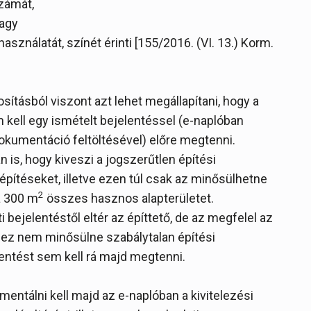
számát,
vagy
sználatát, színét érinti [155/2016. (VI. 13.) Korm.
tásból viszont azt lehet megállapítani, hogy a
m kell egy ismételt bejelentéssel (e-naplóban
 dokumentáció feltöltésével) előre megtenni.
n is, hogy kiveszi a jogszerűtlen építési
építéseket, illetve ezen túl csak az minősülhetne
2
a 300 m
összes hasznos alapterületet.
ti bejelentéstől eltér az építtető, de az megfelel az
r ez nem minősülne szabálytalan építési
entést sem kell rá majd megtenni.
mentálni kell majd az e-naplóban a kivitelezési