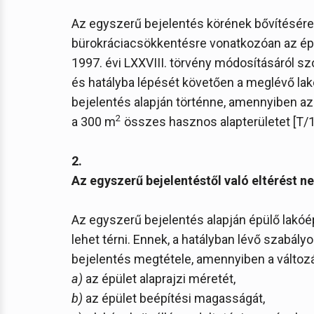
Az egyszerű bejelentés körének bővítésére
bürokráciacsökkentésre vonatkozóan az épít
1997. évi LXXVIII. törvény módosításáról sz
és hatályba lépését követően a meglévő lak
bejelentés alapján történne, amennyiben a
2
a 300 m
összes hasznos alapterületet [T/12
2.
Az egyszerű bejelentéstől való eltérést ne
Az egyszerű bejelentés alapján épülő lakóépü
lehet térni. Ennek, a hatályban lévő szabályo
bejelentés megtétele, amennyiben a változ
a)
az épület alaprajzi méretét,
b)
az épület beépítési magasságát,