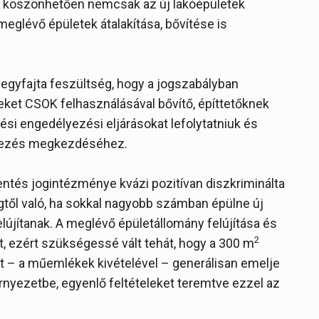
is köszönhetően nemcsak az új lakóépületek
glévő épületek átalakítása, bővítése is
 egyfajta feszültség, hogy a jogszabályban
ket CSOK felhasználásával bővítő, építtetőknek
tési engedélyezési eljárásokat lefolytatniuk és
ítkezés megkezdéséhez.
entés jogintézménye kvázi pozitívan diszkriminálta
gtől való, ha sokkal nagyobb számban épülne új
elújítanak. A meglévő épületállomány felújítása és
2
, ezért szükségessé vált tehát, hogy a 300 m
t – a műemlékek kivételével – generálisan emelje
rnyezetbe, egyenlő feltételeket teremtve ezzel az