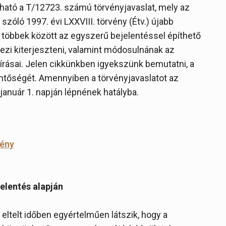
ató a T/12723. számú törvényjavaslat, mely az
szóló 1997. évi LXXVIII. törvény (Étv.) újabb
, többek között az egyszerű bejelentéssel építhető
rvezi kiterjeszteni, valamint módosulnának az
őírásai. Jelen cikkünkben igyekszünk bemutatni, a
entőségét. Amennyiben a törvényjavaslatot az
január 1. napján lépnének hatályba.
vény
elentés alapján
eltelt időben egyértelműen látszik, hogy a