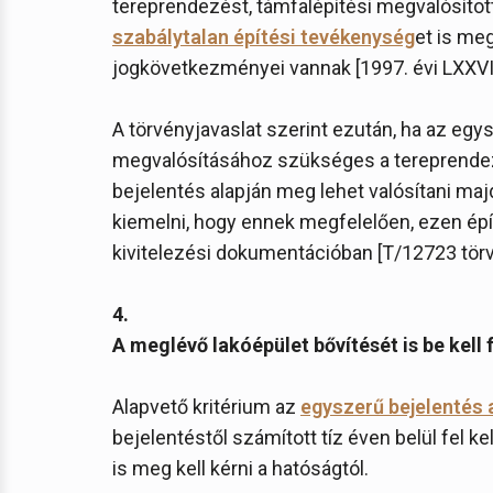
tereprendezést, támfalépítési megvalósítottá
szabálytalan építési tevékenység
et is me
jogkövetkezményei vannak [1997. évi LXXVIII. 
A törvényjavaslat szerint ezután, ha az egy
megvalósításához szükséges a tereprendezé
bejelentés alapján meg lehet valósítani maj
kiemelni, hogy ennek megfelelően, ezen építé
kivitelezési dokumentációban [T/12723 törvé
4.
A meglévő lakóépület bővítését is be kell f
Alapvető kritérium az
egyszerű bejelentés 
bejelentéstől számított tíz éven belül fel kel
is meg kell kérni a hatóságtól.