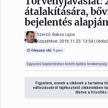
Törvényjavaslat: 
átalakítására, bőv
bejelentés alapján
Szerző: Baksa Lajos
Közzétéve: 2016.11.23. 13:54 | Utolsó
Olvasási idő:
9 perc
Egyszerű bejelentéshez kötött építési tevékenység
Figyelem, ennek a cikknek a tartalma töb
változásokról tájékoztató cikkeinkben ta
illetve a frissíté