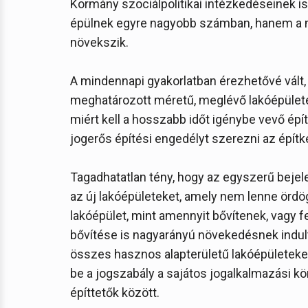
Kormány szociálpolitikai intézkedéseinek 
épülnek egyre nagyobb számban, hanem a me
növekszik.
A mindennapi gyakorlatban érezhetővé vált,
meghatározott méretű, meglévő lakóépülete
miért kell a hosszabb időt igénybe vevő épí
jogerős építési engedélyt szerezni az ép
Tagadhatatlan tény, hogy az egyszerű bejel
az új lakóépületeket, amely nem lenne ördö
lakóépület, mint amennyit bővítenek, vagy f
bővítése is nagyarányú növekedésnek indult
összes hasznos alapterületű lakóépületeke
be a jogszabály a sajátos jogalkalmazási kö
építtetők között.