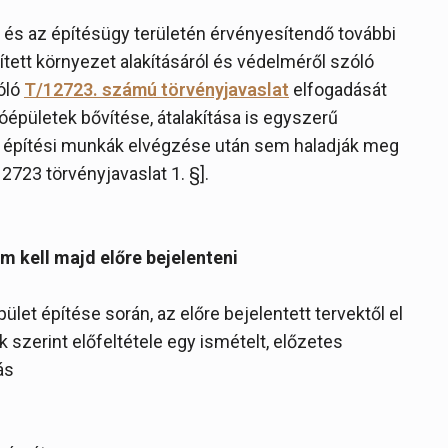
 és az építésügy területén érvényesítendő további
ett környezet alakításáról és védelméről szóló
óló
T/12723. számú törvényjavaslat
elfogadását
óépületek bővítése, átalakítása is egyszerű
z építési munkák elvégzése után sem haladják meg
723 törvényjavaslat 1. §].
m kell majd előre bejelenteni
let építése során, az előre bejelentett tervektől el
k szerint előfeltétele egy ismételt, előzetes
ás