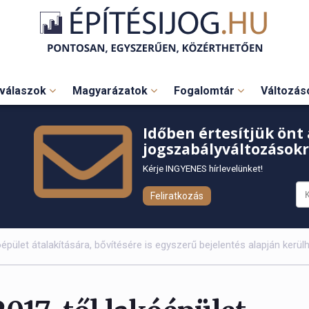
válaszok
Magyarázatok
Fogalomtár
Változá
Időben értesítjük önt 
jogszabályváltozásokr
Kérje INGYENES hírlevelünket!
Feliratkozás
épület átalakítására, bővítésére is egyszerű bejelentés alapján kerül