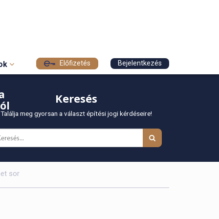
Előfizetés
Bejelentkezés
sok
a
Keresés
ól
Találja meg gyorsan a választ építési jogi kérdéseire!
het sor