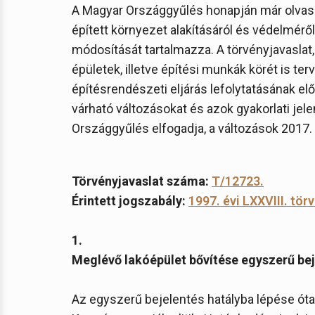
A Magyar Országgyűlés honapján már olvash
épített környezet alakításáról és védelméről 
módosítását tartalmazza. A törvényjavaslat
épületek, illetve építési munkák körét is te
építésrendészeti eljárás lefolytatásának el
várható változásokat és azok gyakorlati jel
Országgyűlés elfogadja, a változások 2017. 
Törvényjavaslat száma:
T/12723.
Érintett jogszabály:
1997. évi LXXVIII. tör
1.
Meglévő lakóépület bővítése egyszerű bej
Az egyszerű bejelentés hatályba lépése óta 