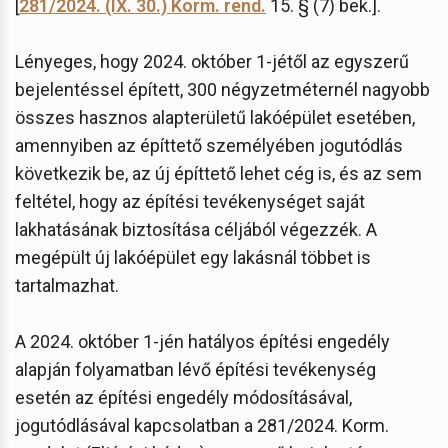
[
281/2024. (IX. 30.) Korm. rend.
15. § (7) bek.].
Lényeges, hogy 2024. október 1-jétől az egyszerű
bejelentéssel épített, 300 négyzetméternél nagyobb
összes hasznos alapterületű lakóépület esetében,
amennyiben az építtető személyében jogutódlás
következik be, az új építtető lehet cég is, és az sem
feltétel, hogy az építési tevékenységet saját
lakhatásának biztosítása céljából végezzék. A
megépült új lakóépület egy lakásnál többet is
tartalmazhat.
A 2024. október 1-jén hatályos építési engedély
alapján folyamatban lévő építési tevékenység
esetén az építési engedély módosításával,
jogutódlásával kapcsolatban a 281/2024. Korm.