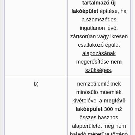
tartalmazó új
lakóépület
építése, ha
a szomszédos
ingatlanon lévő,
zártsorúan vagy ikresen
csatlakozó épület
alapozásának
megerősítése
nem
szükséges
,
b)
nemzeti emléknek
minősülő műemlék
kivételével a
meglévő
lakóépület
300 m2
összes hasznos
alapterületet meg nem
haladó méretűre történő