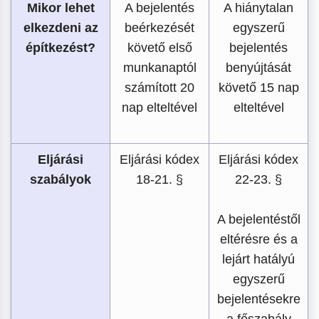
Mikor lehet
A bejelentés
A hiánytalan
elkezdeni az
beérkezését
egyszerű
építkezést?
követő első
bejelentés
munkanaptól
benyújtását
számított 20
követő 15 nap
nap elteltével
elteltével
Eljárási
Eljárási kódex
Eljárási kódex
szabályok
18-21. §
22-23. §
A bejelentéstől
eltérésre és a
lejárt hatályú
egyszerű
bejelentésekre
a főszabály