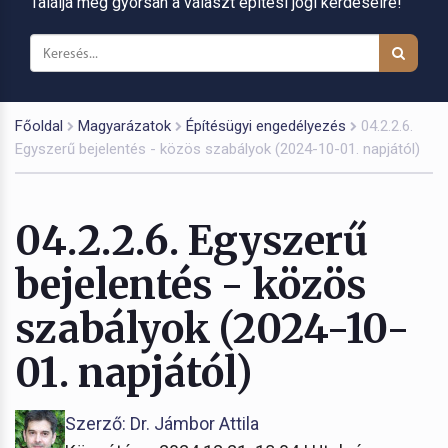
Találja meg gyorsan a választ építési jogi kérdéseire!
Főoldal
Magyarázatok
Építésügyi engedélyezés
04.2.2.6.
Egyszerű bejelentés - közös szabályok (2024-10-01. napjától)
04.2.2.6. Egyszerű
bejelentés - közös
szabályok (2024-10-
01. napjától)
Szerző: Dr. Jámbor Attila