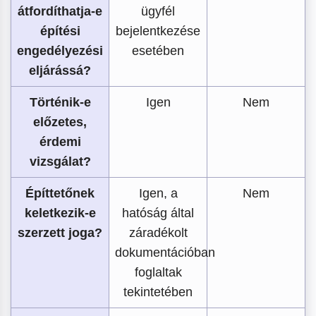
átfordíthatja-e
ügyfél
építési
bejelentkezése
engedélyezési
esetében
eljárássá?
Történik-e
Igen
Nem
előzetes,
érdemi
vizsgálat?
Építtetőnek
Igen, a
Nem
keletkezik-e
hatóság által
szerzett joga?
záradékolt
dokumentációban
foglaltak
tekintetében