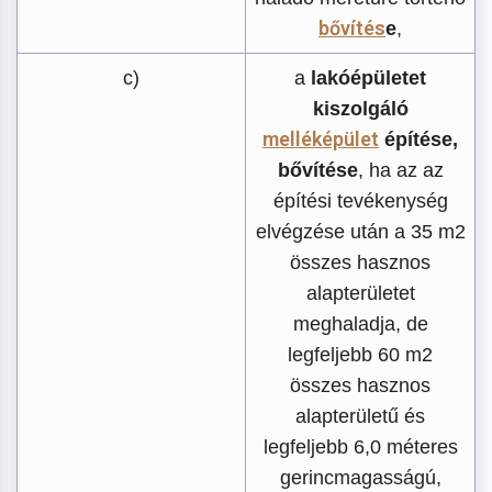
bővítés
e
,
c)
a
lakóépületet
kiszolgáló
melléképület
építése,
bővítése
, ha az az
építési tevékenység
elvégzése után a 35 m2
összes hasznos
alapterületet
meghaladja, de
legfeljebb 60 m2
összes hasznos
alapterületű és
legfeljebb 6,0 méteres
gerincmagasságú,