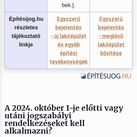
bek.].
Egyszerű
Egyszerű
Építésijog.hu
bejelentés
bejelentés
részletes
- új lakóépület
- meglévő
tájékoztató
és egyéb
lakóépület
linkje
építési
bővítése
tevékenységek
A 2024. október 1-je előtti vagy
utáni jogszabályi
rendelkezéseket kell
alkalmazni?