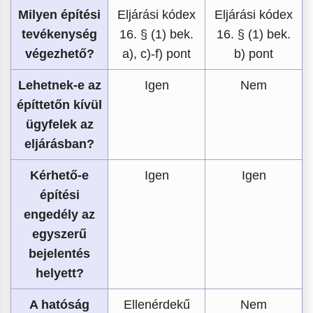
Milyen építési
Eljárási kódex
Eljárási kódex
tevékenység
16. § (1) bek.
16. § (1) bek.
végezhető?
a), c)-f) pont
b) pont
Lehetnek-e az
Igen
Nem
építtetőn kívül
ügyfelek az
eljárásban?
Kérhető-e
Igen
Igen
építési
engedély az
egyszerű
bejelentés
helyett?
A hatóság
Ellenérdekű
Nem