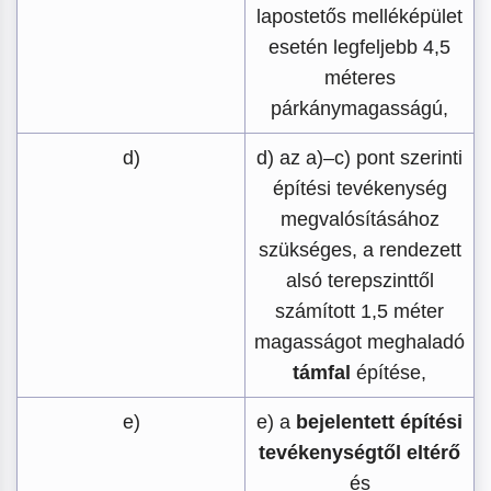
lapostetős melléképület
esetén legfeljebb 4,5
méteres
párkánymagasságú,
d)
d) az a)–c) pont szerinti
építési tevékenység
megvalósításához
szükséges, a rendezett
alsó terepszinttől
számított 1,5 méter
magasságot meghaladó
támfal
építése,
e)
e) a
bejelentett építési
tevékenységtől eltérő
és