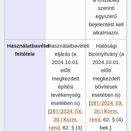
szerinti
egyszerű
bejelentést kell
alkalmazni.
Használatbavétel
Használatbavételi
Hatósági
feltétele
eljárás (a
bizonyítvány (a
2024.10.01.
2024.10.01.
előtt
előtt
megkezdett
megkezdett
építési
bővítések
tevékenység
esetében is)
281/2024. (IX.
esetében is)
[
281/2024. (IX.
30.) Korm.
[
30.) Korm.
rend.
62. § (4)
rend.
62. § (3)
bek.].