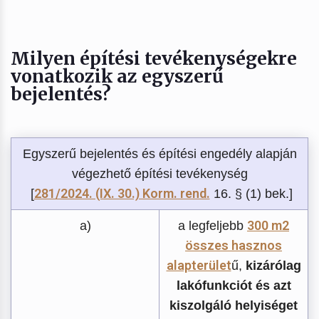
Milyen építési tevékenységekre
vonatkozik az egyszerű
bejelentés?
Egyszerű bejelentés és építési engedély alapján
végezhető építési tevékenység
281/2024. (IX. 30.) Korm. rend.
[
16. § (1) bek.]
300 m2
a)
a legfeljebb
összes hasznos
alapterület
ű,
kizárólag
lakófunkciót és azt
kiszolgáló helyiséget