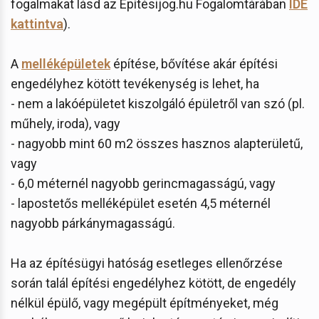
fogalmakat lásd az Építésijog.hu Fogalomtárában
IDE
kattintva
).
A
melléképületek
építése, bővítése akár építési
engedélyhez kötött tevékenység is lehet, ha
- nem a lakóépületet kiszolgáló épületről van szó (pl.
műhely, iroda), vagy
- nagyobb mint 60 m2 összes hasznos alapterületű,
vagy
- 6,0 méternél nagyobb gerincmagasságú, vagy
- lapostetős melléképület esetén 4,5 méternél
nagyobb párkánymagasságú.
Ha az építésügyi hatóság esetleges ellenőrzése
során talál építési engedélyhez kötött, de engedély
nélkül épülő, vagy megépült építményeket, még