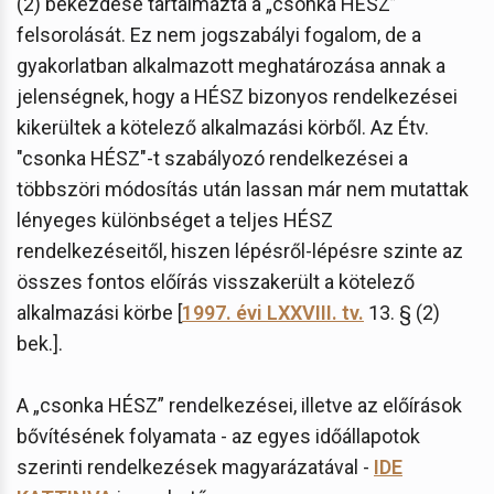
(2) bekezdése tartalmazta a „csonka HÉSZ”
felsorolását. Ez nem jogszabályi fogalom, de a
gyakorlatban alkalmazott meghatározása annak a
jelenségnek, hogy a HÉSZ bizonyos rendelkezései
kikerültek a kötelező alkalmazási körből. Az Étv.
"csonka HÉSZ"-t szabályozó rendelkezései a
többszöri módosítás után lassan már nem mutattak
lényeges különbséget a teljes HÉSZ
rendelkezéseitől, hiszen lépésről-lépésre szinte az
összes fontos előírás visszakerült a kötelező
alkalmazási körbe [
1997. évi LXXVIII. tv.
13. § (2)
bek.].
A „csonka HÉSZ” rendelkezései, illetve az előírások
bővítésének folyamata - az egyes időállapotok
szerinti rendelkezések magyarázatával -
IDE