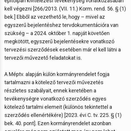
építőipari kivitelezési tevékenység vonatkozásában
kell végezni [266/2013. (VII. 11.) Korm. rend. 56. § (1)
bek.] Ebből az vezethető le, hogy – mivel az
egyszerű bejelentéshez tervdokumentációra van
szükség – a 2024. október 1. napját követően
megkötött, egyszerű bejelentésekre vonatkozó
tervezési szerződések esetében már el kell látni a
tervezői művezető feladatokat is.
A Méptv. alapján külön kormányrendelet fogja
tartalmazni a kötelező tervezői művezetés
részletes szabályait, ennek keretében a
tevékenységre vonatkozó szerződés egyes
kötelező tartalmi elemeit (különös tekintettel a
szerződés ellenértékére) [2023. évi C. tv. 225. § (1)
bek. 40. pont]. Ezen kormányrendelet azonban