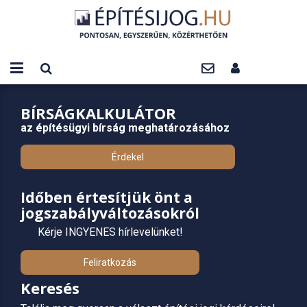
BÍRSÁGKALKULÁTOR
az építésügyi bírság meghatározásához
Érdekel
Időben értesítjük önt a
jogszabályváltozásokról
Kérje INGYENES hírlevelünket!
Feliratkozás
Keresés