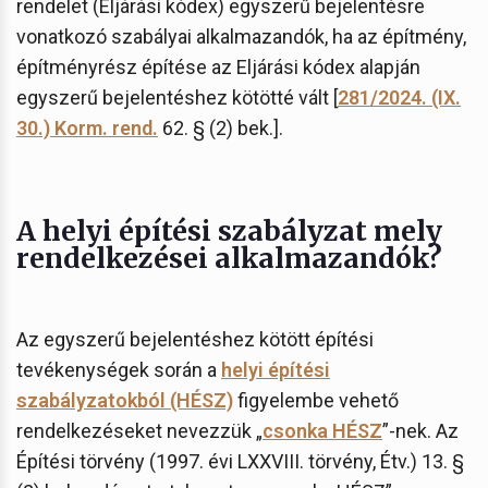
rendelet (Eljárási kódex) egyszerű bejelentésre
vonatkozó szabályai alkalmazandók, ha az építmény,
építményrész építése az Eljárási kódex alapján
egyszerű bejelentéshez kötötté vált [
281/2024. (IX.
30.) Korm. rend.
62. § (2) bek.].
A helyi építési szabályzat mely
rendelkezései alkalmazandók?
Az egyszerű bejelentéshez kötött építési
tevékenységek során a
helyi építési
szabályzatokból (HÉSZ)
figyelembe vehető
rendelkezéseket nevezzük „
csonka HÉSZ
”-nek. Az
Építési törvény (1997. évi LXXVIII. törvény, Étv.) 13. §