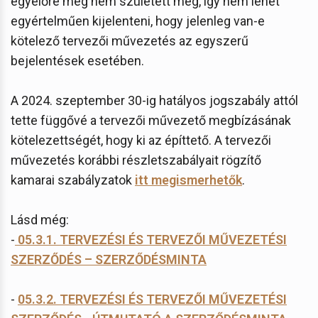
egyelőre még nem született meg, így nem lehet
egyértelműen kijelenteni, hogy jelenleg van-e
kötelező tervezői művezetés az egyszerű
bejelentések esetében.
A 2024. szeptember 30-ig hatályos jogszabály attól
tette függővé a tervezői művezető megbízásának
kötelezettségét, hogy ki az építtető. A tervezői
művezetés korábbi részletszabályait rögzítő
kamarai szabályzatok
itt megismerhetők
.
Lásd még:
-
05.3.1. TERVEZÉSI ÉS TERVEZŐI MŰVEZETÉSI
SZERZŐDÉS – SZERZŐDÉSMINTA
-
05.3.2. TERVEZÉSI ÉS TERVEZŐI MŰVEZETÉSI