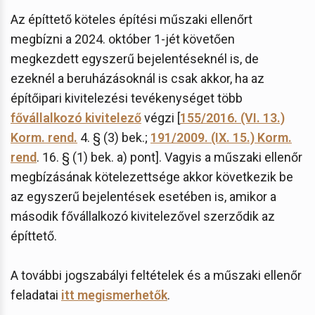
Az építtető köteles építési műszaki ellenőrt
megbízni a 2024. október 1-jét követően
megkezdett egyszerű bejelentéseknél is, de
ezeknél a beruházásoknál is csak akkor, ha az
építőipari kivitelezési tevékenységet több
fővállalkozó kivitelező
végzi [
155/2016. (VI. 13.)
Korm. rend.
4. § (3) bek.;
191/2009. (IX. 15.) Korm.
rend
. 16. § (1) bek. a) pont]. Vagyis a műszaki ellenőr
megbízásának kötelezettsége akkor következik be
az egyszerű bejelentések esetében is, amikor a
második fővállalkozó kivitelezővel szerződik az
építtető.
A további jogszabályi feltételek és a műszaki ellenőr
feladatai
itt megismerhetők
.