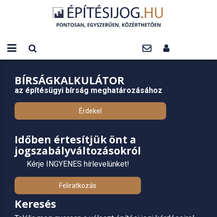
BÍRSÁGKALKULÁTOR
az építésügyi bírság meghatározásához
Érdekel
Időben értesítjük önt a
jogszabályváltozásokról
Kérje INGYENES hírlevelünket!
Feliratkozás
Keresés