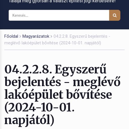
Találja meg gyorsan a választ építési jogi kérdéseire!
Főoldal
Magyarázatok
04.2.2.8. Egyszerű bejelentés -
meglévő lakóépület bővítése (2024-10-01. napjától)
04.2.2.8. Egyszerű
bejelentés - meglévő
lakóépület bővítése
(2024-10-01.
napjától)