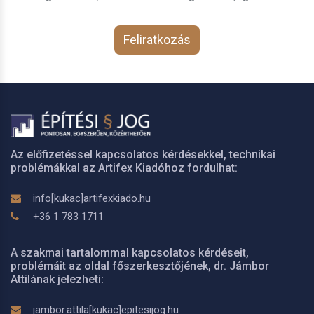
Feliratkozás
Az előfizetéssel kapcsolatos kérdésekkel, technikai
problémákkal az Artifex Kiadóhoz fordulhat:
info[kukac]artifexkiado.hu
+36 1 783 1711
A szakmai tartalommal kapcsolatos kérdéseit,
problémáit az oldal főszerkesztőjének, dr. Jámbor
Attilának jelezheti:
jambor.attila[kukac]epitesijog.hu