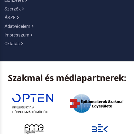
Előfizetés
Szerzők
ÁSZF
Adatvédelem
Impresszum
Oktatás
Szakmai és médiapartnerek: