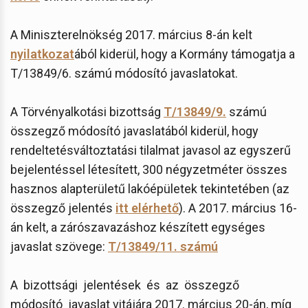
A Miniszterelnökség 2017. március 8-án kelt
nyilatkozat
ából kiderül, hogy a Kormány támogatja a
T/13849/6. számú módosító javaslatokat.
A Törvényalkotási bizottság
T/13849/9.
számú
összegző módosító javaslatából kiderül, hogy
rendeltetésváltoztatási tilalmat javasol az egyszerű
bejelentéssel létesített, 300 négyzetméter összes
hasznos alapterületű lakóépületek tekintetében (az
összegző jelentés
itt elérhető
). A 2017. március 16-
án kelt, a zárószavazáshoz készített egységes
javaslat szövege:
T/13849/11. számú
A bizottsági jelentések és az összegző
módosító javaslat vitájára 2017. március 20-án, míg