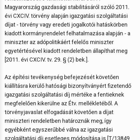
Magyarország gazdasági stabilitásáról szóló 2011.
évi CXCIV. törvény alapján igazgatási szolgáltatási
díjat - törvény vagy eredeti jogalkotói hatáskörben
kiadott kormányrendelet felhatalmazása alapján - a
miniszter az adópolitikáért felelős miniszter
egyetértésével kiadott rendeletben állapíthat meg
[2011. évi CXCIV. tv. 29. § (2) bek.].
Az építési tevékenység befejezését követően
kiállításra kerülő hatósági bizonyítványért fizetendő
igazgatási szolgáltatási díj mértéke a fentieknek
megfelelően kikerülne az Étv. mellékletéből. A
törvényjavaslat elfogadását követően a díjat
miniszteri rendeletben határoznák meg, így
egyébként egyszerűbbé válna az igazgatási
szolgáltatási díj esetleges módosítása is [T/13849