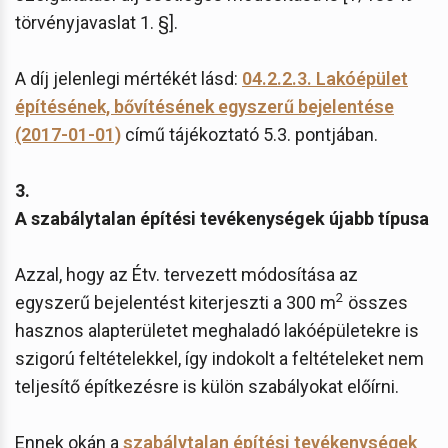
törvényjavaslat 1. §].
A díj jelenlegi mértékét lásd:
04.2.2.3. Lakóépület
építésének, bővítésének egyszerű bejelentése
(2017-01-01)
című tájékoztató 5.3. pontjában.
3.
A szabálytalan építési tevékenységek újabb típusa
Azzal, hogy az Étv. tervezett módosítása az
2
egyszerű bejelentést kiterjeszti a 300 m
összes
hasznos alapterületet meghaladó lakóépületekre is
szigorú feltételekkel, így indokolt a feltételeket nem
teljesítő építkezésre is külön szabályokat előírni.
Ennek okán a
szabálytalan építési tevékenységek