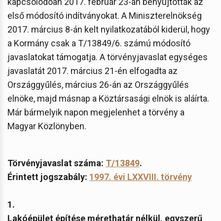
kapcsolódóan 2017. február 23-án benyújtották az
első módosító indítványokat. A Miniszterelnökség
2017. március 8-án kelt nyilatkozatából kiderül, hogy
a Kormány csak a T/13849/6. számú módosító
javaslatokat támogatja. A törvényjavaslat egységes
javaslatát 2017. március 21-én elfogadta az
Országgyűlés, március 26-án az Országgyűlés
elnöke, majd másnap a Köztársasági elnök is aláírta.
Már bármelyik napon megjelenhet a törvény a
Magyar Közlönyben.
Törvényjavaslat száma:
T/13849
.
Érintett jogszabály:
1997. évi LXXVIII. törvény
1.
Lakóépület építése mérethatár nélkül, egyszerű