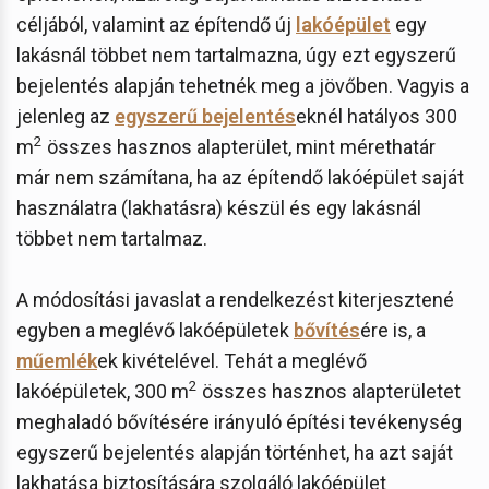
céljából, valamint az építendő új
lakóépület
egy
lakásnál többet nem tartalmazna, úgy ezt egyszerű
bejelentés alapján tehetnék meg a jövőben. Vagyis a
jelenleg az
egyszerű bejelentés
eknél hatályos 300
2
m
összes hasznos alapterület, mint mérethatár
már nem számítana, ha az építendő lakóépület saját
használatra (lakhatásra) készül és egy lakásnál
többet nem tartalmaz.
A módosítási javaslat a rendelkezést kiterjesztené
egyben a meglévő lakóépületek
bővítés
ére is, a
műemlék
ek kivételével. Tehát a meglévő
2
lakóépületek, 300 m
összes hasznos alapterületet
meghaladó bővítésére irányuló építési tevékenység
egyszerű bejelentés alapján történhet, ha azt saját
lakhatása biztosítására szolgáló lakóépület