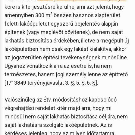
köre is kiterjesztésre kerülne, ami azt jelenti, hogy
2
amennyiben 300 m
összes hasznos alapterület
feletti lakóépületet egyszerű bejelentés alapján
építenek (vagy meglévőt bővítenek), de nem saját
lakhatás biztosítása érdekében, illetve a megépült új
lakóépületben nem csak egy lakást kialakítva, akkor
az jogszerűtlen építési tevékenységnek minősülne.
Ugyanez vonatkozik arra az esetre is, ha nem
természetes, hanem jogi személy lenne az építtető
[T/13849 törvényjavaslat 3. §, 5. §, 6. §].
Valószínűleg az Étv. módosításhoz kapcsolódó
végrehajtási rendelet kitér majd arra, hogy mi
minősül nem saját lakhatás biztosítása céljára, nem
saját lakhatásra szolgáló lakóépületnek. Az is
kérdéses jelenleg, hogy ez milyen időtartamra