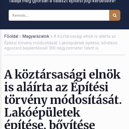
Találja meg gyorsan a választ építési jogi kérdéseire!
Főoldal
Magyarázatok
A köztársasági elnök is aláírta az
Építési törvény módosítását. Lakóépületek építése, bővítése
egyszerű bejelentéssel 300 négyzetméter felett is
A köztársasági elnök
is aláírta az Építési
törvény módosítását.
Lakóépületek
építése, bővítése