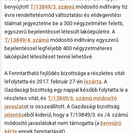
benyújtott
T/13849/3. számú
módosító indítvány tíz
évre rendeltetésmód változtatási és elidegenítési
tilalmat jegyeztetne be a 300 négyzetméter feletti,
egyszerű bejelentéssel létesült lakóépületre. A
T/13849/4. számú
módosító indítvány egyszerű
bejelentéssel legfeljebb 400 négyzetméteres
lakóépület létesítését tenné lehetővé.
A Fenntartható fejlődés bizottsága a részletes vitát
lefolytatta és 2017. február 27-én
lezárta
. A
Gazdasági bizottság egy nappal később folytatta le a
részletes vitát, és
T/13849/6. számú módosító
javaslat
ot is összeállított. A Gazdasági bizottság
jelentés
éből kiderül, hogy a T/13849/3. és /4. számú
módosító javaslatokat nem támogatta (a
benyújtó
kérte
ennek fenntartását).