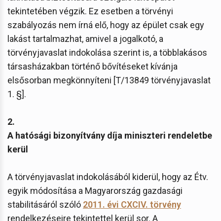
tekintetében végzik. Ez esetben a törvényi
szabályozás nem írná elő, hogy az épület csak egy
lakást tartalmazhat, amivel a jogalkotó, a
törvényjavaslat indokolása szerint is, a többlakásos
társasházakban történő bővítéseket kívánja
elsősorban megkönnyíteni [T/13849 törvényjavaslat
1. §].
2.
A hatósági bizonyítvány díja miniszteri rendeletbe
kerül
A törvényjavaslat indokolásából kiderül, hogy az Étv.
egyik módosítása a Magyarország gazdasági
stabilitásáról szóló
2011. évi CXCIV. törvény
rendelkezéseire tekintettel kerül sor. A