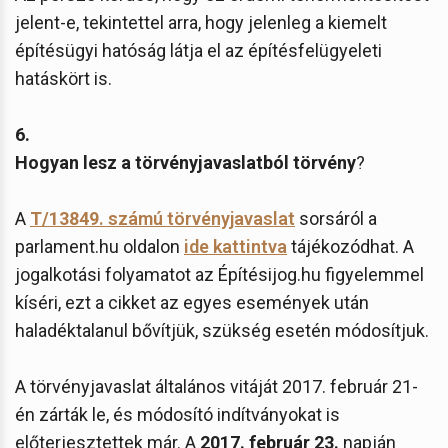
jelent-e, tekintettel arra, hogy jelenleg a kiemelt
építésügyi hatóság látja el az építésfelügyeleti
hatáskört is.
6.
Hogyan lesz a törvényjavaslatból törvény
?
A
T/13849
. számú törvényjavaslat
sorsáról a
parlament.hu oldalon
ide kattintva
tájékozódhat. A
jogalkotási folyamatot az Építésijog.hu figyelemmel
kíséri, ezt a cikket az egyes események után
haladéktalanul bővítjük, szükség esetén módosítjuk.
A törvényjavaslat általános vitáját 2017. február 21-
én zárták le, és
módosító indítványokat is
előterjesztettek már. A
2017. február 23.
napján