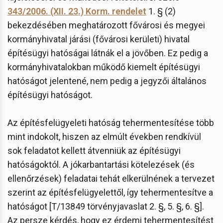
343/2006. (XII. 23.) Korm. rendelet
1. § (2)
bekezdésében meghatározott fővárosi és megyei
kormányhivatal járási (fővárosi kerületi) hivatal
építésügyi hatóságai látnák el a jövőben. Ez pedig a
kormányhivatalokban működő kiemelt építésügyi
hatóságot jelentené, nem pedig a jegyzői általános
építésügyi hatóságot.
Az építésfelügyeleti hatóság tehermentesítése több
mint indokolt, hiszen az elmúlt években rendkívül
sok feladatot kellett átvenniük az építésügyi
hatóságoktól. A jókarbantartási kötelezések (és
ellenőrzések) feladatai tehát elkerülnének a tervezet
szerint az építésfelügyelettől, így tehermentesítve a
hatóságot [T/13849 törvényjavaslat 2. §, 5. §, 6. §].
Az persze kérdés, hogy ez érdemi tehermentesítést