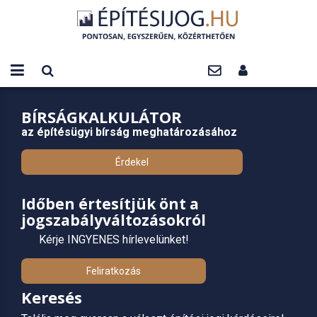
BÍRSÁGKALKULÁTOR
az építésügyi bírság meghatározásához
Érdekel
Időben értesítjük önt a
jogszabályváltozásokról
Kérje INGYENES hírlevelünket!
Feliratkozás
Keresés