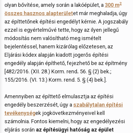
2
olyan bővítése, amely során a lakóépület, a
300 m
összes hasznos alapterület
et már meghaladja, úgy
az építtetőnek építési engedélyt kérnie. A jogszabály
ezzel is egyértelművé tette, hogy az ilyen jellegű
módosítás nem valósítható meg ismételt
bejelentéssel, hanem kizárólag előzetesen, az
Eljárási kódex alapján kiadott jogerős építési
engedély alapján építhető, fejezhető be az építmény
[482/2016. (XII. 28.) Korm. rend
.
56. § (2) bek.;
155/2016. (VI. 13.) Korm. rend. 5. § (4) bek.].
Amennyiben az építtető elmulasztja az építési
engedély beszerzését, úgy a
szabálytalan építési
tevékenység
ek jogkövetkezményeivel kell
számolnia. Fontos kiemelni, hogy az engedélyezési
eljárás során
az építésügyi hatóság az épület