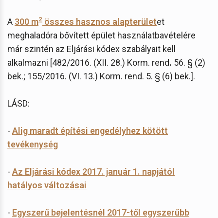
2
A
300 m
összes hasznos alapterület
et
meghaladóra bővített épület használatbavételére
már szintén az Eljárási kódex szabályait kell
alkalmazni [482/2016. (XII. 28.) Korm. rend
.
56. § (2)
bek.; 155/2016. (VI. 13.) Korm. rend. 5. § (6) bek.].
LÁSD:
-
Alig maradt építési engedélyhez kötött
tevékenység
-
Az Eljárási kódex 2017. január 1. napjától
hatályos változásai
-
Egyszerű bejelentésnél 2017-től egyszerűbb