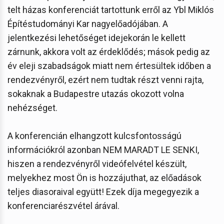
telt házas konferenciát tartottunk erről az Ybl Miklós
Építéstudományi Kar nagyelőadójában. A
jelentkezési lehetőséget idejekorán le kellett
zárnunk, akkora volt az érdeklődés; mások pedig az
év eleji szabadságok miatt nem értesültek időben a
rendezvényről, ezért nem tudtak részt venni rajta,
sokaknak a Budapestre utazás okozott volna
nehézséget.
A konferencián elhangzott kulcsfontosságú
információkról azonban NEM MARADT LE SENKI,
hiszen a rendezvényről videófelvétel készült,
melyekhez most Ön is hozzájuthat, az előadások
teljes diasoraival együtt! Ezek díja megegyezik a
konferenciarészvétel árával.