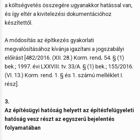
a költségvetés összegére ugyanakkor hatással van,
és így eltér a kivitelezési dokumentációhoz
készítettől.
A módosítás az építkezés gyakorlati
megvalósításához kívánja igazítani a jogszabályi
előírást [482/2016. (XII. 28.) Korm. rend
.
54. § (1)
bek.; 1997. évi LXXVIII. tv. 33/A. § (1) bek.; 155/2016.
(VI. 13.) Korm. rend. 1. § és 1. számú melléklet I.
rész].
3.
Az építésügyi hatóság helyett az építésfelügyeleti
hatóság vesz részt az egyszerű bejelentés
folyamatában