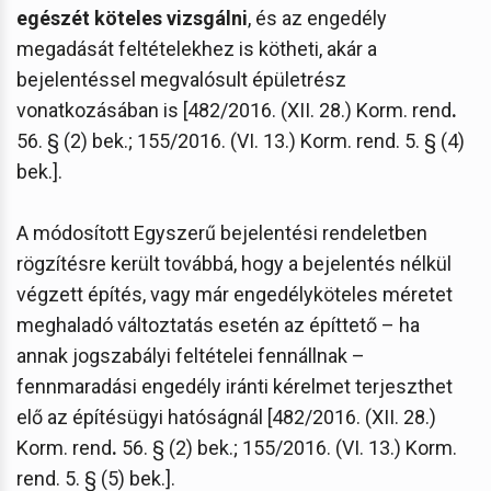
egészét köteles vizsgálni
, és az engedély
megadását feltételekhez is kötheti, akár a
bejelentéssel megvalósult épületrész
vonatkozásában is [482/2016. (XII. 28.) Korm. rend
.
56. § (2) bek.; 155/2016. (VI. 13.) Korm. rend. 5. § (4)
bek.].
A módosított Egyszerű bejelentési rendeletben
rögzítésre került továbbá, hogy a bejelentés nélkül
végzett építés, vagy már engedélyköteles méretet
meghaladó változtatás esetén az építtető – ha
annak jogszabályi feltételei fennállnak –
fennmaradási engedély iránti kérelmet terjeszthet
elő az építésügyi hatóságnál [482/2016. (XII. 28.)
Korm. rend
.
56. § (2) bek.; 155/2016. (VI. 13.) Korm.
rend. 5. § (5) bek.].