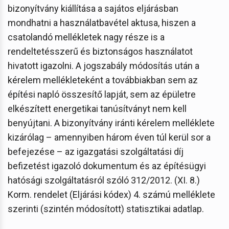
bizonyítvány kiállítása a sajátos eljárásban
mondhatni a használatbavétel aktusa, hiszen a
csatolandó mellékletek nagy része is a
rendeltetésszerű és biztonságos használatot
hivatott igazolni. A jogszabály módosítás után a
kérelem mellékleteként a továbbiakban sem az
építési napló összesítő lapját, sem az épületre
elkészített energetikai tanúsítványt nem kell
benyújtani. A bizonyítvány iránti kérelem melléklete
kizárólag – amennyiben három éven túl kerül sor a
befejezése – az igazgatási szolgáltatási díj
befizetést igazoló dokumentum és az építésügyi
hatósági szolgáltatásról szóló 312/2012. (XI. 8.)
Korm. rendelet (Eljárási kódex) 4. számú melléklete
szerinti (szintén módosított) statisztikai adatlap.