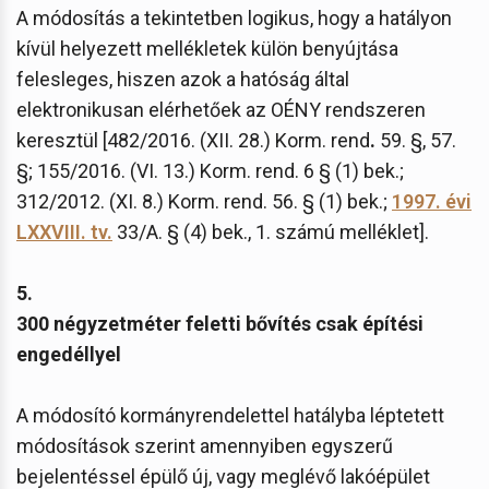
A módosítás a tekintetben logikus, hogy a hatályon
kívül helyezett mellékletek külön benyújtása
felesleges, hiszen azok a hatóság által
elektronikusan elérhetőek az OÉNY rendszeren
keresztül [482/2016. (XII. 28.) Korm. rend
.
59. §, 57.
§; 155/2016. (VI. 13.) Korm. rend. 6 § (1) bek.;
312/2012. (XI. 8.) Korm. rend. 56. § (1) bek.;
1997. évi
LXXVIII. tv.
33/A. § (4) bek., 1. számú melléklet].
5.
300 négyzetméter feletti bővítés csak építési
engedéllyel
A módosító kormányrendelettel hatályba léptetett
módosítások szerint amennyiben egyszerű
bejelentéssel épülő új, vagy meglévő lakóépület