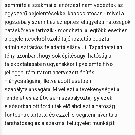
semmiféle szakmai ellenőrzést nem végeztek az
egyszerű bejelentésekkel kapcsolatosan - mivel a
jogszabály szerint ez az építésfelügyeleti hatóságok
hatáskörébe tartozik - mondhatni a legtöbb esetben
a bejelentésekről szóló tájékoztatás puszta
adminisztrációs feladattá silányult. Tagadhatatlan
tény azonban, hogy sok építésügyi hatóság a
tájékoztatásában ugyanakkor figyelemfelhívó
jelleggel rámutatott a tervezett építés
hiányosságaira, illetve adott esetben
szabálytalanságára. Mivel ezt a tevékenységet a
rendelet és az Étv. sem szabályozta, így ezek
elsősorban ott fordultak elő ahol ezt a hatóság
fontosnak tartotta és ezzel is segíteni kívánta a
társhatóság és a szakmai felügyelet munkáját.