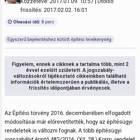
Közzétéve: 2017.01.09. 10:57 | Utolsó
frissítés: 2017.02.02. 16:01
Olvasási idő:
8 perc
Egyszerű bejelentéshez kötött építési tevékenység
Figyelem, ennek a cikknek a tartalma több, mint 2
évvel ezelőtt született. A jogszabály-
változásokról tájékoztató cikkeinkben található
információk értelemszerűen a publikálás, illetve a
frissítés időpontjában érvényesek.
Az Építési törvény 2016. decemberében elfogadott
módosításai már előrevetítették, hogy az építésügyi
rendeletek is változni fognak. A több építésügyi
jogszabályt érintő 482/2016. (XII. 28.) Korm. rendelet