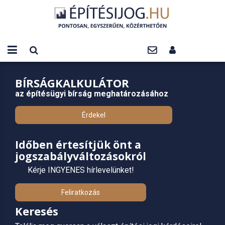
BÍRSÁGKALKULÁTOR
az építésügyi bírság meghatározásához
Érdekel
Időben értesítjük önt a
jogszabályváltozásokról
Kérje INGYENES hírlevelünket!
Feliratkozás
Keresés