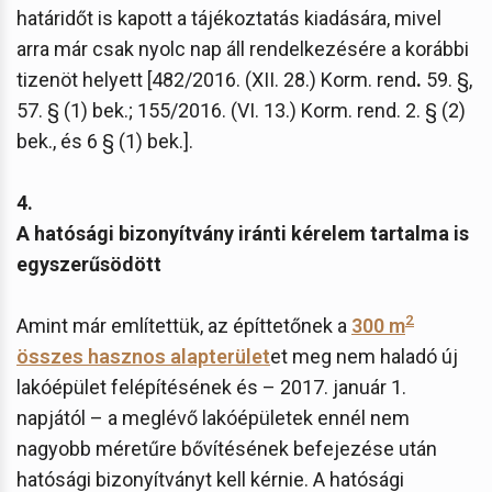
határidőt is kapott a tájékoztatás kiadására, mivel
arra már csak nyolc nap áll rendelkezésére a korábbi
tizenöt helyett [482/2016. (XII. 28.) Korm. rend
.
59. §,
57. § (1) bek.; 155/2016. (VI. 13.) Korm. rend. 2. § (2)
bek., és 6 § (1) bek.].
4.
A hatósági bizonyítvány iránti kérelem tartalma is
egyszerűsödött
2
Amint már említettük, az építtetőnek a
300 m
összes hasznos alapterület
et meg nem haladó új
lakóépület felépítésének és – 2017. január 1.
napjától – a meglévő lakóépületek ennél nem
nagyobb méretűre bővítésének befejezése után
hatósági bizonyítványt kell kérnie. A hatósági