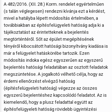
A 482/2016. (XII. 28.) Korm. rendelet egyértelműen
(s talán véglegesen) rendezni kívánja ezt a kérdést,
mivel a hatályba lépett módosítás értelmében, a
továbbiakban az építésfelügyeleti hatóság adja ki a
tájékoztatást az érintetteknek a bejelentés
megtörténtéről. Sőt az épület megépítésének
tényéről kibocsátott hatósági bizonyítvány kiadása is
már a felügyelet hatáskörébe tartozik. Ezen
módosítás indoka egész egyszerűen az egyszerű
bejelentés hatósági feladatában az osztott feladatok
megszüntetése. A jogalkotó vélhető célja, hogy az
érdemi ellenőrzést elvégző hatóság
(építésfelügyeleti hatóság) végezze az összes
egyszerű bejelentéshez kapcsolódó feladatot. Az is
kiemelendő, hogy a plusz feladattal együtt az
építésfelügyeleti hatóság rövidebb ügyintézési