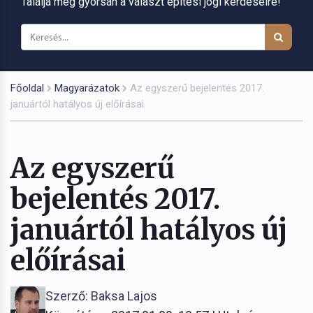
Találja meg gyorsan a választ építési jogi kérdéseire!
Főoldal
Magyarázatok
Az egyszerű bejelentés 2017.
januártól hatályos új előírásai
Az egyszerű
bejelentés 2017.
januártól hatályos új
előírásai
Szerző: Baksa Lajos