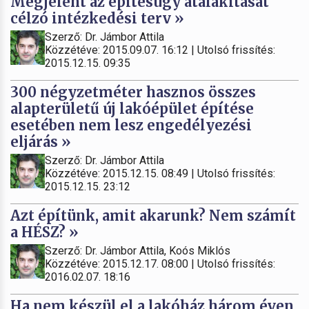
Megjelent az építésügy átalakítását
célzó intézkedési terv »
Szerző: Dr. Jámbor Attila
Közzétéve: 2015.09.07. 16:12 | Utolsó frissítés:
2015.12.15. 09:35
300 négyzetméter hasznos összes
alapterületű új lakóépület építése
esetében nem lesz engedélyezési
eljárás »
Szerző: Dr. Jámbor Attila
Közzétéve: 2015.12.15. 08:49 | Utolsó frissítés:
2015.12.15. 23:12
Azt építünk, amit akarunk? Nem számít
a HÉSZ? »
Szerző: Dr. Jámbor Attila, Koós Miklós
Közzétéve: 2015.12.17. 08:00 | Utolsó frissítés:
2016.02.07. 18:16
Ha nem készül el a lakóház három éven