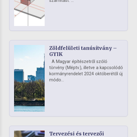
számítást. ...
Zöldfelületi tanúsítvány –
GYIK
A Magyar építészetről szóló
törvény (Méptv.), illetve a kapcsolódó
kormányrendelet 2024 októberétől új
módo...
Tervezési és tervezői