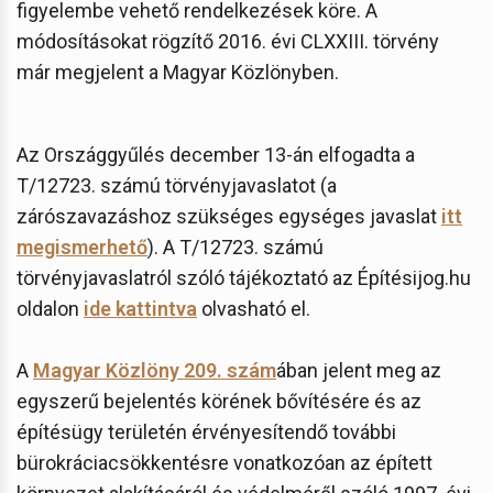
figyelembe vehető rendelkezések köre. A
módosításokat rögzítő 2016. évi CLXXIII. törvény
már megjelent a Magyar Közlönyben.
Az Országgyűlés december 13-án elfogadta a
T/12723. számú törvényjavaslatot (a
zárószavazáshoz szükséges egységes javaslat
itt
megismerhető
). A T/12723. számú
törvényjavaslatról szóló tájékoztató az Építésijog.hu
oldalon
ide kattintva
olvasható el.
A
Magyar Közlöny 209. szám
ában jelent meg az
egyszerű bejelentés körének bővítésére és az
építésügy területén érvényesítendő további
bürokráciacsökkentésre vonatkozóan az épített