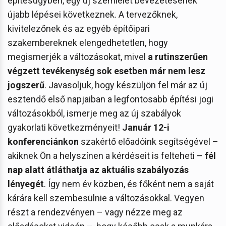
építésügyben, egy új szemlélet bevezetésének
újabb lépései következnek. A tervezőknek,
kivitelezőnek és az egyéb építőipari
szakembereknek elengedhetetlen, hogy
megismerjék a változásokat, mivel
a rutinszerűen
végzett tevékenység sok esetben már nem lesz
jogszerű
. Javasoljuk, hogy készüljön fel már az új
esztendő első napjaiban a legfontosabb építési jogi
változásokból, ismerje meg az új szabályok
gyakorlati következményeit!
Január 12-i
konferenciánkon
szakértő előadóink segítségével –
akiknek Ön a helyszínen a kérdéseit is felteheti –
fél
nap alatt átláthatja az aktuális szabályozás
lényegét
. Így nem év közben, és főként nem a saját
kárára kell szembesülnie a változásokkal. Vegyen
részt a rendezvényen – vagy nézze meg az