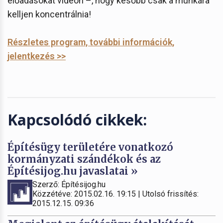
előadásokat videón –, hogy később csak a munkára
kelljen koncentrálnia!
Részletes program, további információk,
jelentkezés >>
Kapcsolódó cikkek:
Építésügy területére vonatkozó
kormányzati szándékok és az
Építésijog.hu javaslatai »
Szerző: Építésijog.hu
Közzétéve: 2015.02.16. 19:15 | Utolsó frissítés:
2015.12.15. 09:36