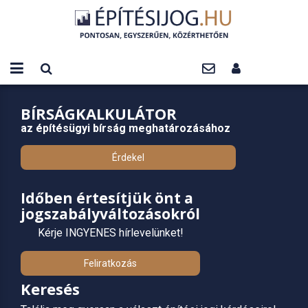
BÍRSÁGKALKULÁTOR
az építésügyi bírság meghatározásához
Érdekel
Időben értesítjük önt a
jogszabályváltozásokról
Kérje INGYENES hírlevelünket!
Feliratkozás
Keresés