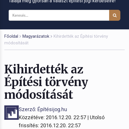
Találja meg gyorsan a választ építési jogi kérdéseire!
Főoldal
Magyarázatok
Kihirdették az Építési törvény
módosítását
Kihirdették az
Építési törvény
módosítását
Szerző: Építésijog.hu
Közzétéve: 2016.12.20. 22:57 | Utolsó
frissítés: 2016.12.20. 22:57