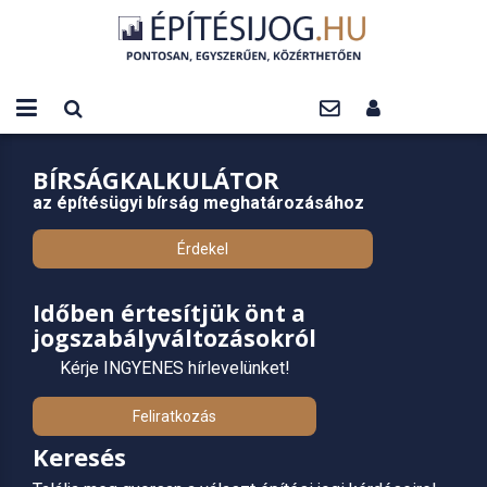
BÍRSÁGKALKULÁTOR
az építésügyi bírság meghatározásához
Érdekel
Időben értesítjük önt a
jogszabályváltozásokról
Kérje INGYENES hírlevelünket!
Feliratkozás
Keresés