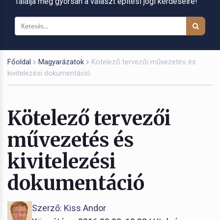
Találja meg gyorsan a választ építési jogi kérdéseire!
Főoldal
Magyarázatok
Kötelező tervezői művezetés és
kivitelezési dokumentáció
Kötelező tervezői
művezetés és
kivitelezési
dokumentáció
Szerző: Kiss Andor