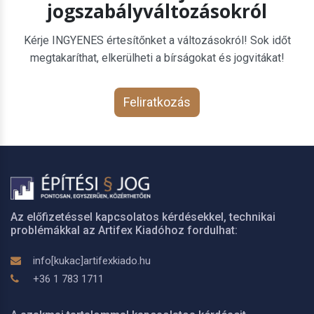
jogszabályváltozásokról
Kérje INGYENES értesítőnket a változásokról! Sok időt
megtakaríthat, elkerülheti a bírságokat és jogvitákat!
Feliratkozás
Az előfizetéssel kapcsolatos kérdésekkel, technikai
problémákkal az Artifex Kiadóhoz fordulhat:
info[kukac]artifexkiado.hu
+36 1 783 1711