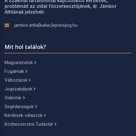
A szakmai tartalommal kapcsolatos kérdéseit,
problémáit az oldal főszerkesztőjének, dr. Jámbor
Attilának jelezheti:
jambor.attila[kukac]epitesijog.hu
Mit hol találok?
Magyarázatok
Fogalmak
Változások
Jogszabályok
Videótár
Segédanyagok
Kérdések-válaszok
Közbeszerzési Tudástár