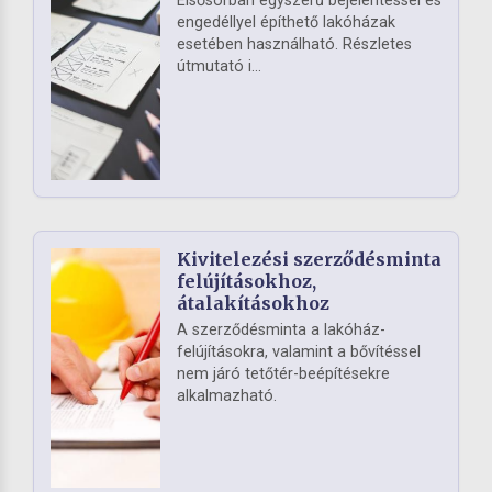
Elsősorban egyszerű bejelentéssel és
engedéllyel építhető lakóházak
esetében használható. Részletes
útmutató i...
Kivitelezési szerződésminta
felújításokhoz,
átalakításokhoz
A szerződésminta a lakóház-
felújításokra, valamint a bővítéssel
nem járó tetőtér-beépítésekre
alkalmazható.