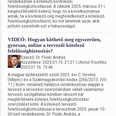
rendelkeznek a kötelező kivitelezői
felelősségbiztosítással. A cikkünk 2025. március 31-i
kiegészítéséből kiderül, hogy mi a következménye
annak, ha a kivitelező cég megfeledkezett a kötelező
felelősségbiztosításról, és mit tehetnek azok, akik
pótolni szeretnék ezt a hiányosságot.
VIDEÓ: Hogyan köthető meg egyszerűen,
gyorsan, online a tervezői kötelező
felelősségbiztosítás?
Szerző: Dr. Püski András
Közzétéve: 2025.01.15. 21:21 | Utolsó frissítés:
2025.01.16. 13:46
A magyar építészetről szóló 2023. évi C. törvény
(Méptv.) és a Szakmagyakorlási kódex (266/2013. (VII.
11.) Korm. rendelet) hatályos rendelkezései alapján a
tervező a tervezési szerződésben vállalt valamennyi
tervezői szolgáltatás körében okozott kár
megtérítésére köteles felelősségbiztosítási
szerződést kötni. A kötelező tervezői
felelősségbiztosítással a tervezőnek 2025. január 15-
től kell rendelkeznie. Dr. Püski András, a