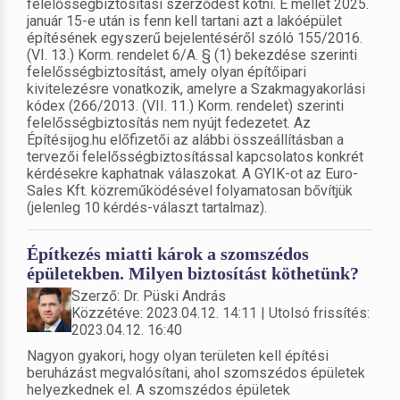
felelősségbiztosítási szerződést kötni. E mellet 2025.
január 15-e után is fenn kell tartani azt a lakóépület
építésének egyszerű bejelentéséről szóló 155/2016.
(VI. 13.) Korm. rendelet 6/A. § (1) bekezdése szerinti
felelősségbiztosítást, amely olyan építőipari
kivitelezésre vonatkozik, amelyre a Szakmagyakorlási
kódex (266/2013. (VII. 11.) Korm. rendelet) szerinti
felelősségbiztosítás nem nyújt fedezetet. Az
Építésijog.hu előfizetői az alábbi összeállításban a
tervezői felelősségbiztosítással kapcsolatos konkrét
kérdésekre kaphatnak válaszokat. A GYIK-ot az Euro-
Sales Kft. közreműködésével folyamatosan bővítjük
(jelenleg 10 kérdés-választ tartalmaz).
Építkezés miatti károk a szomszédos
épületekben. Milyen biztosítást köthetünk?
Szerző: Dr. Püski András
Közzétéve: 2023.04.12. 14:11 | Utolsó frissítés:
2023.04.12. 16:40
Nagyon gyakori, hogy olyan területen kell építési
beruházást megvalósítani, ahol szomszédos épületek
helyezkednek el. A szomszédos épületek