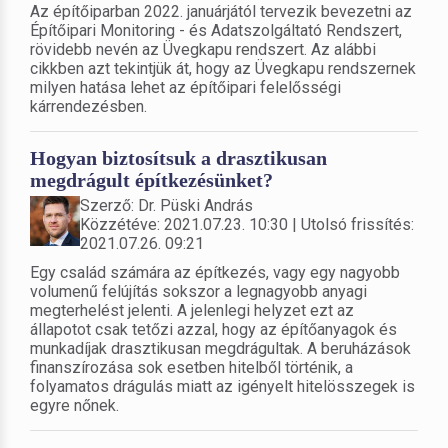
Az építőiparban 2022. januárjától tervezik bevezetni az
Építőipari Monitoring - és Adatszolgáltató Rendszert,
rövidebb nevén az Üvegkapu rendszert. Az alábbi
cikkben azt tekintjük át, hogy az Üvegkapu rendszernek
milyen hatása lehet az építőipari felelősségi
kárrendezésben.
Hogyan biztosítsuk a drasztikusan
megdrágult építkezésünket?
Szerző: Dr. Püski András
Közzétéve: 2021.07.23. 10:30 | Utolsó frissítés:
2021.07.26. 09:21
Egy család számára az építkezés, vagy egy nagyobb
volumenű felújítás sokszor a legnagyobb anyagi
megterhelést jelenti. A jelenlegi helyzet ezt az
állapotot csak tetőzi azzal, hogy az építőanyagok és
munkadíjak drasztikusan megdrágultak. A beruházások
finanszírozása sok esetben hitelből történik, a
folyamatos drágulás miatt az igényelt hitelösszegek is
egyre nőnek.