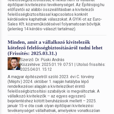
építőipari kivitelezési tevékenységet. Az Építésijog.hu
előfizetői az alábbi összeállításban a kivitelezői
felelősségbiztosítással kapcsolatos konkrét
kérdésekre kaphatnak válaszokat. A GYIK-ot az Euro-
Sales Kft. közreműködésével folyamatosan bővítjük
(jelenleg 14 kérdés-választ tartalmaz).
Minden, amit a vállalkozó kivitelezők
kötelező felelősségbiztosításáról tudni lehet
(Frissítés: 2025.03.31.)
Szerző: Dr. Püski András
Közzétéve: 2025.01.19. 07:51 | Utolsó frissítés:
2025.04.01. 15:12
A magyar építészetről szóló 2023. évi C. törvény
(Méptv.) 2024. október 1. napján hatályba lépő
rendelkezései alapján a kivitelezőket érintő
felelősségbiztosítási szabályok is megváltoztak. A
vállalkozó kivitelezők – az egyes egyszerű
bejelentéshez kötött beruházások mellett – 2025.
január 15-e óta csak olyan építőipari kivitelezési
tevékenységet vállalhatnak, amelyekre vonatkozóan