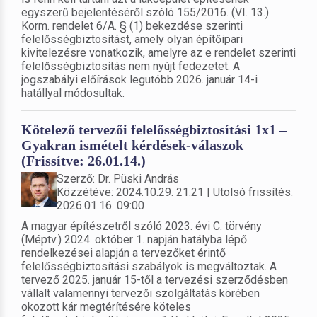
egyszerű bejelentéséről szóló 155/2016. (VI. 13.)
Korm. rendelet 6/A. § (1) bekezdése szerinti
felelősségbiztosítást, amely olyan építőipari
kivitelezésre vonatkozik, amelyre az e rendelet szerinti
felelősségbiztosítás nem nyújt fedezetet. A
jogszabályi előírások legutóbb 2026. január 14-i
hatállyal módosultak.
Kötelező tervezői felelősségbiztosítási 1x1 –
Gyakran ismételt kérdések-válaszok
(Frissítve: 26.01.14.)
Szerző: Dr. Püski András
Közzétéve: 2024.10.29. 21:21 | Utolsó frissítés:
2026.01.16. 09:00
A magyar építészetről szóló 2023. évi C. törvény
(Méptv.) 2024. október 1. napján hatályba lépő
rendelkezései alapján a tervezőket érintő
felelősségbiztosítási szabályok is megváltoztak. A
tervező 2025. január 15-től a tervezési szerződésben
vállalt valamennyi tervezői szolgáltatás körében
okozott kár megtérítésére köteles