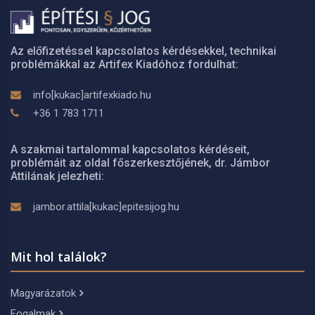
Az előfizetéssel kapcsolatos kérdésekkel, technikai
problémákkal az Artifex Kiadóhoz fordulhat:
info[kukac]artifexkiado.hu
+36 1 783 1711
A szakmai tartalommal kapcsolatos kérdéseit,
problémáit az oldal főszerkesztőjének, dr. Jámbor
Attilának jelezheti:
jambor.attila[kukac]epitesijog.hu
Mit hol találok?
Magyarázatok
Fogalmak