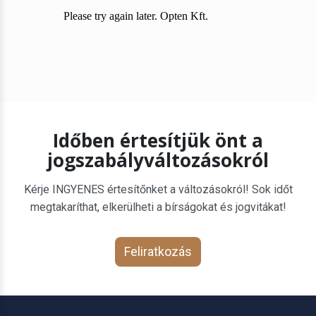
Időben értesítjük önt a
jogszabályváltozásokról
Kérje INGYENES értesítőnket a változásokról! Sok időt
megtakaríthat, elkerülheti a bírságokat és jogvitákat!
Feliratkozás