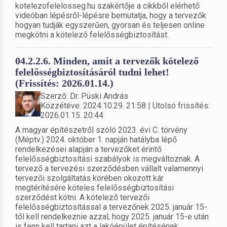
kotelezofelelosseg.hu szakértője a cikkből elérhető
videóban lépésről-lépésre bemutatja, hogy a tervezők
hogyan tudják egyszerűen, gyorsan és teljesen online
megkötni a kötelező felelősségbiztosítást.
04.2.2.6. Minden, amit a tervezők kötelező
felelősségbiztosításáról tudni lehet!
(Frissítés: 2026.01.14.)
Szerző: Dr. Püski András
Közzétéve: 2024.10.29. 21:58 | Utolsó frissítés:
2026.01.15. 20:44
A magyar építészetről szóló 2023. évi C. törvény
(Méptv.) 2024. október 1. napján hatályba lépő
rendelkezései alapján a tervezőket érintő
felelősségbiztosítási szabályok is megváltoznak. A
tervező a tervezési szerződésben vállalt valamennyi
tervezői szolgáltatás körében okozott kár
megtérítésére köteles felelősségbiztosítási
szerződést kötni. A kötelező tervezői
felelősségbiztosítással a tervezőnek 2025. január 15-
től kell rendelkeznie azzal, hogy 2025. január 15-e után
is fenn kell tartani azt a lakóépület építésének