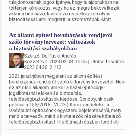
tulajdonosainak jogos igénye, hogy tulajdonukban ne
történjen károkozás, vagy ha ez mégis bekövetkezik,
akkor a beruházó, kivitelező rendelkezzen olyan
biztosítással, ami megtéríti a szomszédok kárát.
Az állami építési beruházások rendjéről
szóló törvénytervezet: változások
a biztosítási szabályokban
Szerző: Dr. Püski András
Közzétéve: 2023.02.08. 10:35 | Utolsó frissítés:
2023.04.20. 21:12
2023 januárjában megjelent az állami építési
beruházások rendjéről szóló új törvény tervezetet. Nem
ez az első alkalom, amikor a hazai építésügyi
jogalkotásnál előkerül a biztosítás,
felelősségbiztosítások kérdése. Gondoljunk csak
például a 155/2016. (VI. 13.) Korm. rendeletre, a
lakóépület építésének egyszerű bejelentéséről, mely
mind a tervezők, mind a kivitelezők részére kötelező
felelősségbiztosítást írt elő (majd részben törölt el).