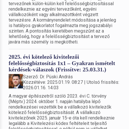
tervezőnek külön-külön kell felelősségbiztosítással
rendelkeznie az egyéni tervezőként, egyéni
vállalkozóként vagy alkalmazottként végzett
tervezésre. A kormányrendelet módosítása a jelenleg
is hatályos gyakorlatot fogalmazta meg jogszabályi
szinten. A pontosítás keretében megszűnt az a
lehetőség, hogy a felelősségbiztosítást a tervező
javára más személy is megkötheti.
2025. évi kötelező kivitelezői
felelősségbiztosítás 1x1 – Gyakran ismételt
kérdések-válaszok (Frissítve: 25.03.31.)
Szerző: Dr. Püski András
Közzétéve: 2025.01.19. 08:27 | Utolsó frissítés:
2026.01.16. 14:03
A magyar építészetről szóló 2023. évi C. törvény
(Méptv.) 2024. október 1. napján hatályba lépő
rendelkezései vezették be a vállalkozó kivitelezők
kötelező felelősségbiztosítását. A vállalkozó
kivitelezőnek 2025. január 15-e óta kell rendelkeznie
legalább a Kivitelezési kódex feltételeit teljesítő
felelősségbiztosítással, e nélkül nem is vállalhat