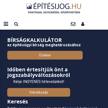
BÍRSÁGKALKULÁTOR
az építésügyi bírság meghatározásához
Érdekel
Időben értesítjük önt a
jogszabályváltozásokról
Kérje INGYENES hírlevelünket!
Feliratkozás
Keresés