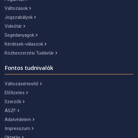
Változások
Jogszabályok
Videótár
Segédanyagok
Kérdések-válaszok
Közbeszerzési Tudástár
Fontos tudnivalók
Változásértesítő
Előfizetés
Szerzők
ÁSZF
Adatvédelem
Impresszum
Oktatás