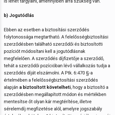
is lehet tárgyalni, amennyiben arra szükség van.
b) Jogutódlás
Ebben az esetben a biztosítási szerződés
folytonossága megtartható. A felelősségbiztosítási
szerződésben található szerződői és biztosítotti
pozíciót módosítani kell a jogutódlásnak
megfelelően. A szerződés díjfizetője a szerződő,
tehát a szerződői pozícióban lévő vállalkozás tudja a
szerződés díját elszámolni. A Ptk. 6:470 §-a
értelmében a felelősségbiztosítási szerződés
alapján
a biztosított követelheti
, hogy a biztosító a
szerződésben megállapított módon és mértékben
mentesítse őt olyan kár megtérítése, illetve
sérelemdíj megfizetése alól, amelyre jogszabály