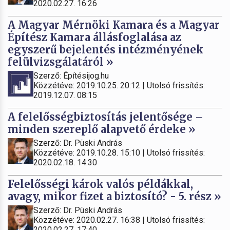
2020.02.27. 16:26
A Magyar Mérnöki Kamara és a Magyar
Építész Kamara állásfoglalása az
egyszerű bejelentés intézményének
felülvizsgálatáról »
Szerző: Építésijog.hu
Közzétéve: 2019.10.25. 20:12 | Utolsó frissítés:
2019.12.07. 08:15
A felelősségbiztosítás jelentősége –
minden szereplő alapvető érdeke »
Szerző: Dr. Püski András
Közzétéve: 2019.10.28. 15:10 | Utolsó frissítés:
2020.02.18. 14:30
Felelősségi károk valós példákkal,
avagy, mikor fizet a biztosító? - 5. rész »
Szerző: Dr. Püski András
Közzétéve: 2020.02.27. 16:38 | Utolsó frissítés:
2020.02.27. 17:40