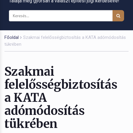
Találja meg gyorsan a választ építési jogi kérdéseire!
Főoldal
Szakmai felelősségbiztosítás a KATA adómódosítás
tükrében
Szakmai
felelősségbiztosítás
a KATA
adómódosítás
tükrében