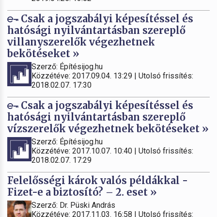
Csak a jogszabályi képesítéssel és
hatósági nyilvántartásban szereplő
villanyszerelők végezhetnek
bekötéseket »
Szerző: Építésijog.hu
Közzétéve: 2017.09.04. 13:29 | Utolsó frissítés:
2018.02.07. 17:30
Csak a jogszabályi képesítéssel és
hatósági nyilvántartásban szereplő
vízszerelők végezhetnek bekötéseket »
Szerző: Építésijog.hu
Közzétéve: 2017.10.07. 10:40 | Utolsó frissítés:
2018.02.07. 17:29
Felelősségi károk valós példákkal -
Fizet-e a biztosító? – 2. eset »
Szerző: Dr. Püski András
Közzétéve: 2017.11.03. 16:58 | Utolsó frissítés: