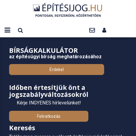
BÍRSÁGKALKULÁTOR
az építésügyi bírság meghatározásához
Érdekel
Időben értesítjük önt a
jogszabályváltozásokról
Kérje INGYENES hírlevelünket!
Feliratkozás
Keresés