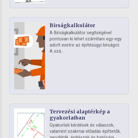
Bírságkalkulátor
A Bírságkalkulátor segítségével
pontosan ki lehet számítani egy-egy
adott esetre az építésügyi bírságot.
A szá...
Tervezési alaptérkép a
gyakorlatban
Gyakorlati kérdések és válaszok,
valamint szakmai előadás építtetők,
geodéták, építészek és hatósági