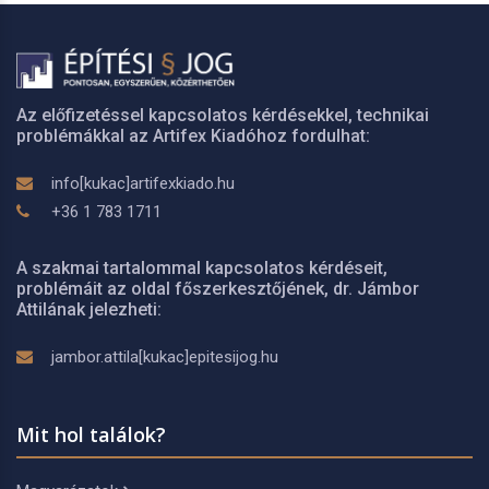
Az előfizetéssel kapcsolatos kérdésekkel, technikai
problémákkal az Artifex Kiadóhoz fordulhat:
info[kukac]artifexkiado.hu
+36 1 783 1711
A szakmai tartalommal kapcsolatos kérdéseit,
problémáit az oldal főszerkesztőjének, dr. Jámbor
Attilának jelezheti:
jambor.attila[kukac]epitesijog.hu
Mit hol találok?