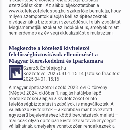
szerződést kötni. Az alábbi tájékoztatóban a
www.kotelezofelelosseg.hu szakértője bemutatja, hogy
milyen szempontok alapján kell az építészeknek
elvégezniük a biztosítási szerződésük felülvizsgálatát.
Megismerhetjük azokat az indokokat is, amelyek miatt
nem érdemes az év végi aktualizálást elmulasztani.
Megkezdte a kötelező kivitelezői
felelősségbiztosítások ellenőrzését a
Magyar Kereskedelmi és Iparkamara
Szerző: Építésijog.hu
Közzétéve: 2025.04.01. 15:14 | Utolsó frissítés:
2025.04.01. 15:16
A magyar építészetről szóló 2023. évi C. törvény
(Méptv.) 2024. október 1. napján hatályba lépő
rendelkezései alapján a kivitelezőket érintő
felelősségbiztosítási szabályok is megváltoztak. A
vállalkozó kivitelezők – a korábban már bevezetett
egyszerű bejelentéshez kötött beruházások mellett –
már csak olyan építőipari kivitelezési tevékenységet
vállalhatnak, amelyekre vonatkozóan rendelkeznek a