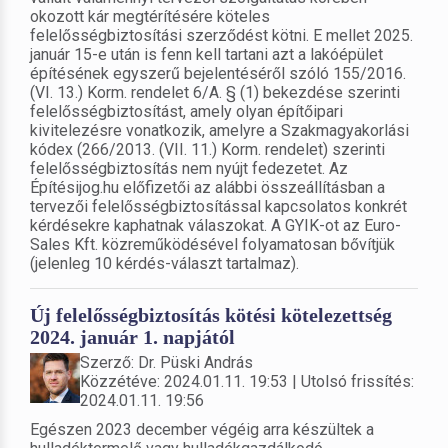
okozott kár megtérítésére köteles
felelősségbiztosítási szerződést kötni. E mellet 2025.
január 15-e után is fenn kell tartani azt a lakóépület
építésének egyszerű bejelentéséről szóló 155/2016.
(VI. 13.) Korm. rendelet 6/A. § (1) bekezdése szerinti
felelősségbiztosítást, amely olyan építőipari
kivitelezésre vonatkozik, amelyre a Szakmagyakorlási
kódex (266/2013. (VII. 11.) Korm. rendelet) szerinti
felelősségbiztosítás nem nyújt fedezetet. Az
Építésijog.hu előfizetői az alábbi összeállításban a
tervezői felelősségbiztosítással kapcsolatos konkrét
kérdésekre kaphatnak válaszokat. A GYIK-ot az Euro-
Sales Kft. közreműködésével folyamatosan bővítjük
(jelenleg 10 kérdés-választ tartalmaz).
Új felelősségbiztosítás kötési kötelezettség
2024. január 1. napjától
Szerző: Dr. Püski András
Közzétéve: 2024.01.11. 19:53 | Utolsó frissítés:
2024.01.11. 19:56
Egészen 2023 december végéig arra készültek a