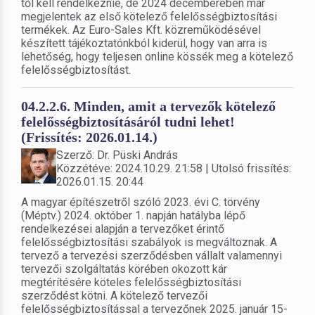
től kell rendelkeznie, de 2024 decemberében már
megjelentek az első kötelező felelősségbiztosítási
termékek. Az Euro-Sales Kft. közreműködésével
készített tájékoztatónkból kiderül, hogy van arra is
lehetőség, hogy teljesen online kössék meg a kötelező
felelősségbiztosítást.
04.2.2.6. Minden, amit a tervezők kötelező
felelősségbiztosításáról tudni lehet!
(Frissítés: 2026.01.14.)
Szerző: Dr. Püski András
Közzétéve: 2024.10.29. 21:58 | Utolsó frissítés:
2026.01.15. 20:44
A magyar építészetről szóló 2023. évi C. törvény
(Méptv.) 2024. október 1. napján hatályba lépő
rendelkezései alapján a tervezőket érintő
felelősségbiztosítási szabályok is megváltoznak. A
tervező a tervezési szerződésben vállalt valamennyi
tervezői szolgáltatás körében okozott kár
megtérítésére köteles felelősségbiztosítási
szerződést kötni. A kötelező tervezői
felelősségbiztosítással a tervezőnek 2025. január 15-