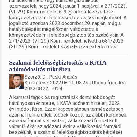
hulladéktermelő vagy hulladékgazdálkodó
szervezetek, hogy 2024. január 1. napjával, a 271/2023.
(VI. 29.) Korm. rendelet 6-9. §-ai kötelezővé teszi
környezetvédelmi felelősségbiztosítás megkötését. A
jogalkotó azonban 2023 december 29. napján, még a
hatálybalépést megelőzően változtatott a
környezetvédelmi felelősségbiztosítás szabályain. A
271/2023. (VI. 29.) Korm. rendelet helyett a 681/2023.
(XII. 29.) Korm. rendelet szabályozza ezt a kérdést.
Szakmai felelősségbiztosítás a KATA
adómódosítás tükrében
Szerző: Dr. Püski András
Közzétéve: 2022.08.11. 08:24 | Utolsó frissítés:
2022.08.22. 10:04
A kamarai tagok és regisztrálták döntő többségét
hátrányosan érintette, a KATA adónem hirtelen, 2022.
évi módosítása. Ezzel kapcsolatosan természetesen
azonnal felmerültek, többek között, az alábbi kérdések:
adózási formát kell váltani, vállalkozási formát kell
váltani? Akár az adózási, akár a vállalkozási formáról
beszélünk, a szakmai felelősségbiztosítás kérdését