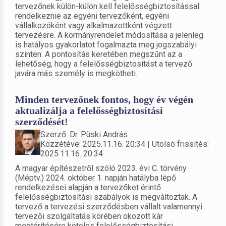
tervezőnek külön-külön kell felelősségbiztosítással
rendelkeznie az egyéni tervezőként, egyéni
vállalkozóként vagy alkalmazottként végzett
tervezésre. A kormányrendelet módosítása a jelenleg
is hatályos gyakorlatot fogalmazta meg jogszabályi
szinten. A pontosítás keretében megszűnt az a
lehetőség, hogy a felelősségbiztosítást a tervező
javára más személy is megkötheti.
Minden tervezőnek fontos, hogy év végén
aktualizálja a felelősségbiztosítási
szerződését!
Szerző: Dr. Püski András
Közzétéve: 2025.11.16. 20:34 | Utolsó frissítés:
2025.11.16. 20:34
A magyar építészetről szóló 2023. évi C. törvény
(Méptv.) 2024. október 1. napján hatályba lépő
rendelkezései alapján a tervezőket érintő
felelősségbiztosítási szabályok is megváltoztak. A
tervező a tervezési szerződésben vállalt valamennyi
tervezői szolgáltatás körében okozott kár
megtérítésére köteles felelősségbiztosítási