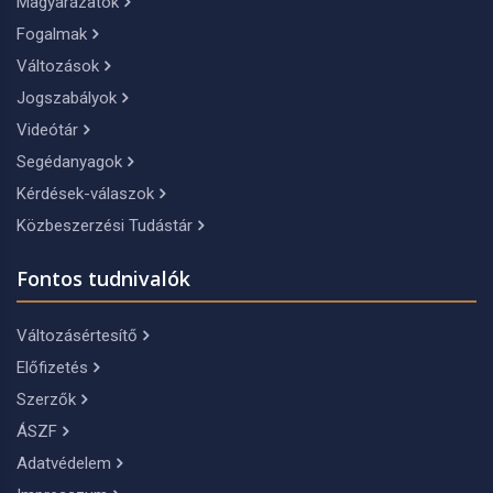
Magyarázatok
Fogalmak
Változások
Jogszabályok
Videótár
Segédanyagok
Kérdések-válaszok
Közbeszerzési Tudástár
Fontos tudnivalók
Változásértesítő
Előfizetés
Szerzők
ÁSZF
Adatvédelem