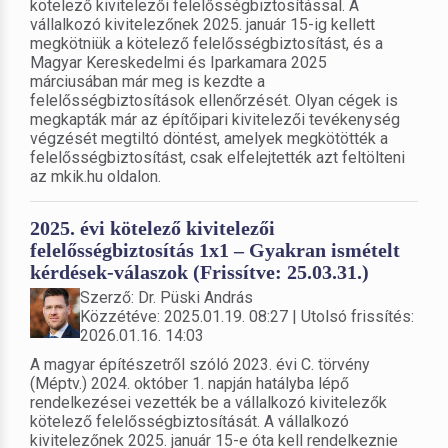
kötelező kivitelezői felelősségbiztosítással. A
vállalkozó kivitelezőnek 2025. január 15-ig kellett
megkötniük a kötelező felelősségbiztosítást, és a
Magyar Kereskedelmi és Iparkamara 2025
márciusában már meg is kezdte a
felelősségbiztosítások ellenőrzését. Olyan cégek is
megkapták már az építőipari kivitelezői tevékenység
végzését megtiltó döntést, amelyek megkötötték a
felelősségbiztosítást, csak elfelejtették azt feltölteni
az mkik.hu oldalon.
2025. évi kötelező kivitelezői
felelősségbiztosítás 1x1 – Gyakran ismételt
kérdések-válaszok (Frissítve: 25.03.31.)
Szerző: Dr. Püski András
Közzétéve: 2025.01.19. 08:27 | Utolsó frissítés:
2026.01.16. 14:03
A magyar építészetről szóló 2023. évi C. törvény
(Méptv.) 2024. október 1. napján hatályba lépő
rendelkezései vezették be a vállalkozó kivitelezők
kötelező felelősségbiztosítását. A vállalkozó
kivitelezőnek 2025. január 15-e óta kell rendelkeznie