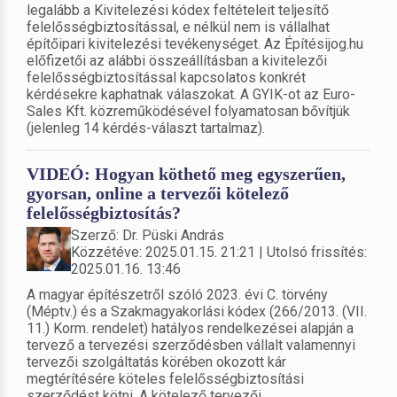
legalább a Kivitelezési kódex feltételeit teljesítő
felelősségbiztosítással, e nélkül nem is vállalhat
építőipari kivitelezési tevékenységet. Az Építésijog.hu
előfizetői az alábbi összeállításban a kivitelezői
felelősségbiztosítással kapcsolatos konkrét
kérdésekre kaphatnak válaszokat. A GYIK-ot az Euro-
Sales Kft. közreműködésével folyamatosan bővítjük
(jelenleg 14 kérdés-választ tartalmaz).
VIDEÓ: Hogyan köthető meg egyszerűen,
gyorsan, online a tervezői kötelező
felelősségbiztosítás?
Szerző: Dr. Püski András
Közzétéve: 2025.01.15. 21:21 | Utolsó frissítés:
2025.01.16. 13:46
A magyar építészetről szóló 2023. évi C. törvény
(Méptv.) és a Szakmagyakorlási kódex (266/2013. (VII.
11.) Korm. rendelet) hatályos rendelkezései alapján a
tervező a tervezési szerződésben vállalt valamennyi
tervezői szolgáltatás körében okozott kár
megtérítésére köteles felelősségbiztosítási
szerződést kötni. A kötelező tervezői