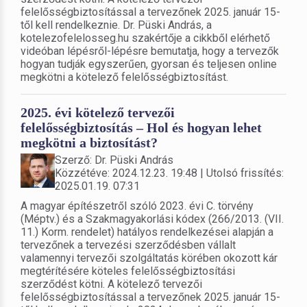
felelősségbiztosítással a tervezőnek 2025. január 15-
től kell rendelkeznie. Dr. Püski András, a
kotelezofelelosseg.hu szakértője a cikkből elérhető
videóban lépésről-lépésre bemutatja, hogy a tervezők
hogyan tudják egyszerűen, gyorsan és teljesen online
megkötni a kötelező felelősségbiztosítást.
2025. évi kötelező tervezői
felelősségbiztosítás – Hol és hogyan lehet
megkötni a biztosítást?
Szerző: Dr. Püski András
Közzétéve: 2024.12.23. 19:48 | Utolsó frissítés:
2025.01.19. 07:31
A magyar építészetről szóló 2023. évi C. törvény
(Méptv.) és a Szakmagyakorlási kódex (266/2013. (VII.
11.) Korm. rendelet) hatályos rendelkezései alapján a
tervezőnek a tervezési szerződésben vállalt
valamennyi tervezői szolgáltatás körében okozott kár
megtérítésére köteles felelősségbiztosítási
szerződést kötni. A kötelező tervezői
felelősségbiztosítással a tervezőnek 2025. január 15-