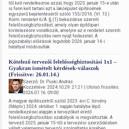
től kell rendelkeznie azzal, hogy 2025. január 15-e után
is fenn kell tartani azt a lakóépület építésének
egyszerű bejelentéséről szóló 155/2016. (VI. 13.)
Korm. rendelet 6/A. § (1) bekezdése szerinti
felelősségbiztosítást, amely olyan építőipari
kivitelezésre vonatkozik, amelyre az e rendelet szerinti
felelősségbiztosítás nem nyújt fedezetet. A
jogszabályi előírások legutóbb 2026. január 14-i
hatállyal módosultak.
Kötelező tervezői felelősségbiztosítási 1x1 –
Gyakran ismételt kérdések-válaszok
(Frissítve: 26.01.14.)
Szerző: Dr. Püski András
Közzétéve: 2024.10.29. 21:21 | Utolsó frissítés:
2026.01.16. 09:00
A magyar építészetről szóló 2023. évi C. törvény
(Méptv.) 2024. október 1. napján hatályba lépő
rendelkezései alapján a tervezőket érintő
felelősségbiztosítási szabályok is megváltoztak. A
tervező 2025. január 15-től a tervezési szerződésben
vállalt valamennyi tervezői szolgáltatás körében