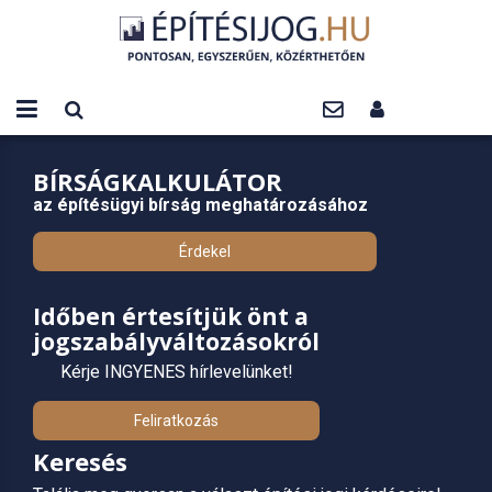
BÍRSÁGKALKULÁTOR
az építésügyi bírság meghatározásához
Érdekel
Időben értesítjük önt a
jogszabályváltozásokról
Kérje INGYENES hírlevelünket!
Feliratkozás
Keresés