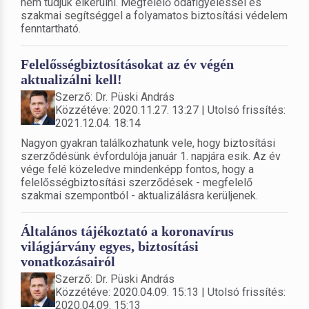
nem tudjuk elkerülni. Megfelelő odafigyeléssel és
szakmai segítséggel a folyamatos biztosítási védelem
fenntartható.
Felelősségbiztosításokat az év végén
aktualizálni kell!
Szerző: Dr. Püski András
Közzétéve: 2020.11.27. 13:27 | Utolsó frissítés:
2021.12.04. 18:14
Nagyon gyakran találkozhatunk vele, hogy biztosítási
szerződésünk évfordulója január 1. napjára esik. Az év
vége felé közeledve mindenképp fontos, hogy a
felelősségbiztosítási szerződések - megfelelő
szakmai szempontból - aktualizálásra kerüljenek.
Általános tájékoztató a koronavírus
világjárvány egyes, biztosítási
vonatkozásairól
Szerző: Dr. Püski András
Közzétéve: 2020.04.09. 15:13 | Utolsó frissítés:
2020.04.09. 15:13