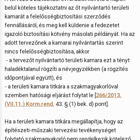
belül köteles tájékoztatni az őt nyilvántartó területi
kamarát a felelősségbiztosítási szerződés
fennállásáról, és meg kell küldenie a fedezetet
igazoló biztosítási kötvény másolati példányát. Ha az
adott tervezőnek a kamarai nyilvántartás szerint
nincs felelősségbiztosítása, akkor
- a tervezőt nyilvántartó területi kamara ezt a tényt
haladéktalanul rögzíti a névjegyzékben (a rögzítés
időpontjával együtt), és
- a területi kamara titkára a szakmagyakorlóval
szemben hatósági eljárást folytat le [
266/2013.
(VII.11.) Korm.rend.
43. § (1) bek. d) pont].
Ha a területi kamara titkára megállapítja, hogy az
építészeti-műszaki tervezési tevékenységet
folytató szakmagyakorló nem rendelkezik kötelező