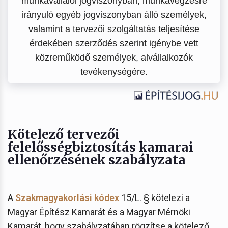
munkavállalói jogviszonyban, munkavégzésre
irányuló egyéb jogviszonyban álló személyek,
valamint a tervezői szolgáltatás teljesítése
érdekében szerződés szerint igénybe vett
közreműködő személyek, alvállalkozók
tevékenységére.
Kötelező tervezői
felelősségbiztosítás kamarai
ellenőrzésének szabályzata
A
Szakmagyakorlási kódex
15/L. § kötelezi a
Magyar Építész Kamarát és a Magyar Mérnöki
Kamarát, hogy szabályzatában rögzítse a kötelező