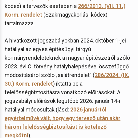
kódex) a tervezők esetében a
266/2013. (VII. 11.)
Korm. rendelet
(Szakmagyakorlási kódex)
tartalmazza.
A hivatkozott jogszabályokban 2024. október 1-jei
hatállyal az egyes építésügyi tárgyú
kormányrendeleteknek a magyar építészetről szóló
2023. évi C. törvény hatálybalépésével összefüggő
módosításáról szóló „salátrendelet” (
286/2024. (IX.
30.) Korm. rendelet
) iktatta be a
felelősségbiztosításra vonatkozó előírásokat. A
jogszabályi előírások legutóbb 2026. január 14-i
hatállyal módosultak (lásd:
2026 januártól
egyértelművé vált, hogy egy tervező után akár
három felelősségbiztosítást is kötelező
megkötni
).