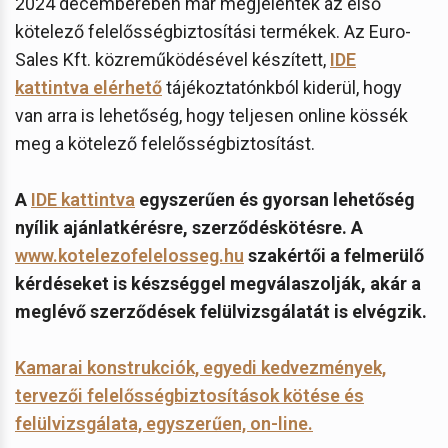
2024 decemberében már megjelentek az első
kötelező felelősségbiztosítási termékek. Az Euro-
Sales Kft. közreműködésével készített,
IDE
kattintva elérhető
tájékoztatónkból kiderül, hogy
van arra is lehetőség, hogy teljesen online kössék
meg a kötelező felelősségbiztosítást.
A
IDE kattintva
egyszerűen és gyorsan lehetőség
nyílik ajánlatkérésre, szerződéskötésre. A
www.kotelezofelelosseg.hu
szakértői a felmerülő
kérdéseket is készséggel megválaszolják, akár a
meglévő szerződések felülvizsgálatát is elvégzik.
Kamarai konstrukciók, egyedi kedvezmények,
tervezői felelősségbiztosítások kötése és
felülvizsgálata, egyszerűen, on-line.