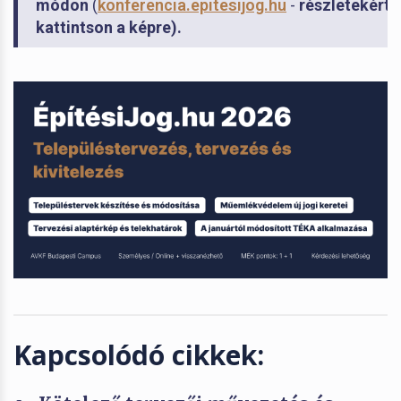
módon
(
konferencia.epitesijog.hu
-
részletekért
kattintson a képre).
Kapcsolódó cikkek: