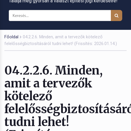
Találja meg gyorsan a választ építési jogi kérdéseire!
Főoldal
04.2.2.6. Minden, amit a tervezők kötelező
felelősségbiztosításáról tudni lehet! (Frissítés: 2026.01.14.)
04.2.2.6. Minden,
amit a tervezők
kötelező
felelősségbiztosításár
tudni lehet!