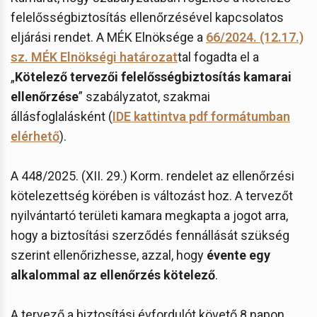
felelősségbiztosítás ellenőrzésével kapcsolatos
eljárási rendet. A MÉK Elnöksége a
66/2024. (12.17.)
sz. MÉK Elnökségi határozat
tal fogadta el a
„
Kötelező tervezői felelősségbiztosítás kamarai
ellenőrzése
” szabályzatot, szakmai
állásfoglalásként (
IDE kattintva pdf formátumban
elérhető
).
A 448/2025. (XII. 29.) Korm. rendelet az ellenőrzési
kötelezettség körében is változást hoz. A tervezőt
nyilvántartó területi kamara megkapta a jogot arra,
hogy a biztosítási szerződés fennállását szükség
szerint ellenőrizhesse, azzal, hogy
évente egy
alkalommal az ellenőrzés kötelező
.
A tervező a biztosítási évfordulót követő 8 napon