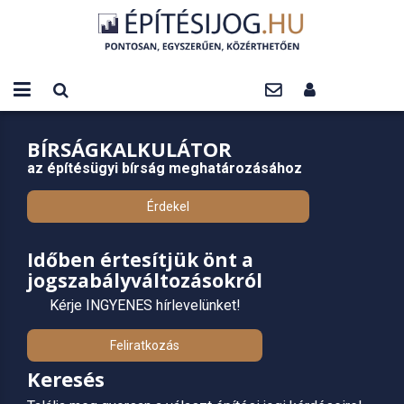
BÍRSÁGKALKULÁTOR
az építésügyi bírság meghatározásához
Érdekel
Időben értesítjük önt a
jogszabályváltozásokról
Kérje INGYENES hírlevelünket!
Feliratkozás
Keresés