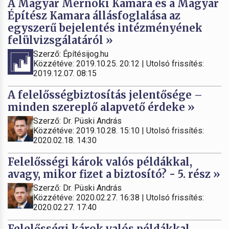
A Magyar Mérnöki Kamara és a Magyar
Építész Kamara állásfoglalása az
egyszerű bejelentés intézményének
felülvizsgálatáról »
Szerző: Építésijog.hu
Közzétéve: 2019.10.25. 20:12 | Utolsó frissítés:
2019.12.07. 08:15
A felelősségbiztosítás jelentősége –
minden szereplő alapvető érdeke »
Szerző: Dr. Püski András
Közzétéve: 2019.10.28. 15:10 | Utolsó frissítés:
2020.02.18. 14:30
Felelősségi károk valós példákkal,
avagy, mikor fizet a biztosító? - 5. rész »
Szerző: Dr. Püski András
Közzétéve: 2020.02.27. 16:38 | Utolsó frissítés:
2020.02.27. 17:40
Felelősségi károk valós példákkal,