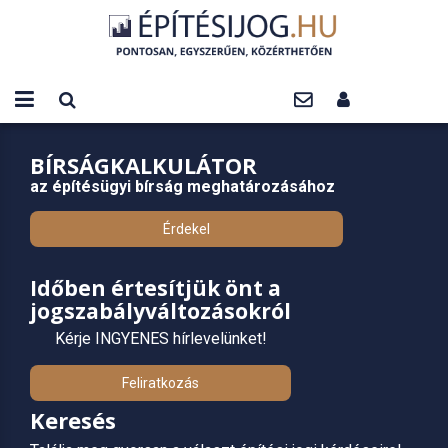
BÍRSÁGKALKULÁTOR
az építésügyi bírság meghatározásához
Érdekel
Időben értesítjük önt a
jogszabályváltozásokról
Kérje INGYENES hírlevelünket!
Feliratkozás
Keresés