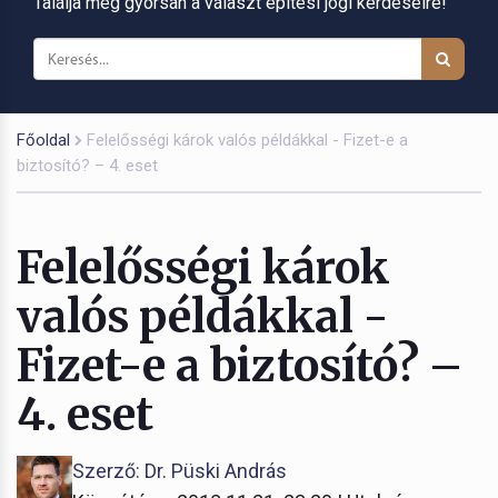
Találja meg gyorsan a választ építési jogi kérdéseire!
Főoldal
Felelősségi károk valós példákkal - Fizet-e a
biztosító? – 4. eset
Felelősségi károk
valós példákkal -
Fizet-e a biztosító? –
4. eset
Szerző: Dr. Püski András