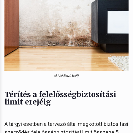
(A fotó illusztráció!)
Térítés a felelősségbiztosítási
limit erejéig
A tárgyi esetben a tervező által megkötött biztosítási
szerződés felelősségbiztosítási limit összege 5