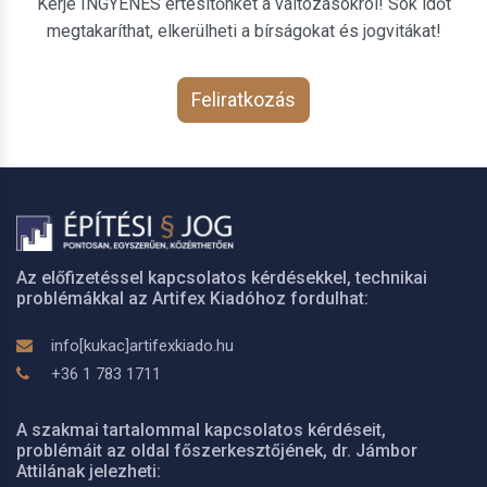
Kérje INGYENES értesítőnket a változásokról! Sok időt
megtakaríthat, elkerülheti a bírságokat és jogvitákat!
Feliratkozás
Az előfizetéssel kapcsolatos kérdésekkel, technikai
problémákkal az Artifex Kiadóhoz fordulhat:
info[kukac]artifexkiado.hu
+36 1 783 1711
A szakmai tartalommal kapcsolatos kérdéseit,
problémáit az oldal főszerkesztőjének, dr. Jámbor
Attilának jelezheti: