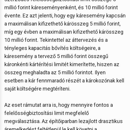
millió forint káreseményenként, és 10 millió forint
évente. Ez azt jelenti, hogy egy káresemény kapcsán
a maximálisan kifizethető kárösszeg 5 millió forint,
míg egy évben a maximálisan kifizethető kárösszeg
10 millió forint. Tekintettel az áttervezés és a
tényleges kapacitás bővítés költségeire, a
káresemény a tervező 5 millió forint összegű
káronkénti kártérítési limitét kimerítette, hiszen az
összeg meghaladta az 5 millió forintot. Ilyen
esetben a kár fennmaradó részét a károkozónak kell
saját költségére megtéríteni.
Az eset rámutat arra is, hogy mennyire fontos a
felelősségbiztosítási limit megfelelő
megválasztása. Az építőiparban lezajlott drasztikus
áremelkedést feltétlenül le kell követni a