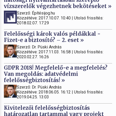
vízszerelők végezhetnek bekötéseket »
Szerző: Építésijog.hu
Közzétéve: 2017.10.07. 10:40 | Utolsó frissítés:
2018.02.07. 17:29
Felelősségi károk valós példákkal -
Fizet-e a biztosító? – 2. eset »
Szerző: Dr. Püski András
Közzétéve: 2017.11.03. 16:58 | Utolsó frissítés:
2020.02.27. 16:26
GDPR 2018! Megfelelő-e a megfelelés?
Van megoldás: adatvédelmi
felelősségbiztosítás! »
Szerző: Dr. Püski András
Közzétéve: 2018.06.05. 16:12 | Utolsó frissítés:
2019.04.25. 13:03
Kivitelezői felelősségbiztosítás
határozatlan tartammal vagy projekt