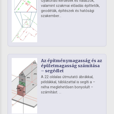
Gyakorlati kérdések és válaszok,
valamint szakmai előadás építtetők,
geodéták, építészek és hatósági
szakember...
Az építménymagasság és az
épületmagasság számítása
– segédlet
A 22 oldalas útmutató ábrákkal,
példákkal, táblázattal is segíti a –
néha meglehetősen bonyolult –
számítást. ...