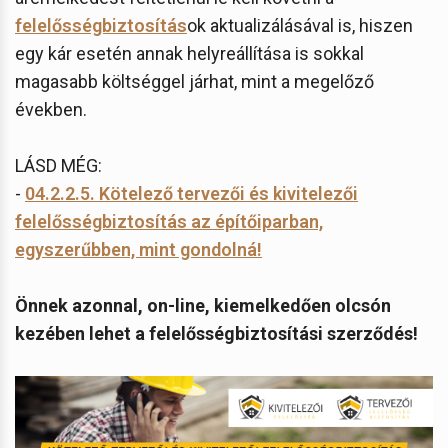
felelősségbiztosítás
ok aktualizálásával is, hiszen
egy kár esetén annak helyreállítása is sokkal
magasabb költséggel járhat, mint a megelőző
években.
LÁSD MÉG:
-
04.2.2.5. Kötelező tervezői és kivitelezői
felelősségbiztosítás az építőiparban,
egyszerűbben, mint gondolná!
Önnek azonnal, on-line, kiemelkedően olcsón
kezében lehet a felelősségbiztosítási szerződés!