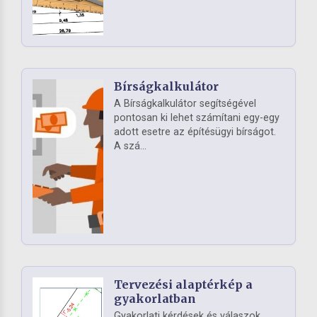
Bírságkalkulátor
A Bírságkalkulátor segítségével
pontosan ki lehet számítani egy-egy
adott esetre az építésügyi bírságot.
A szá...
Tervezési alaptérkép a
gyakorlatban
Gyakorlati kérdések és válaszok,