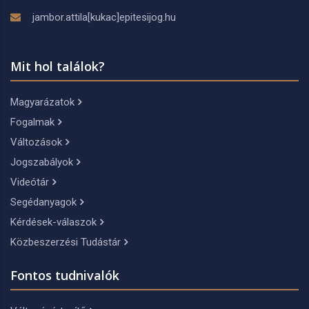
jambor.attila[kukac]epitesijog.hu
Mit hol találok?
Magyarázatok
Fogalmak
Változások
Jogszabályok
Videótár
Segédanyagok
Kérdések-válaszok
Közbeszerzési Tudástár
Fontos tudnivalók