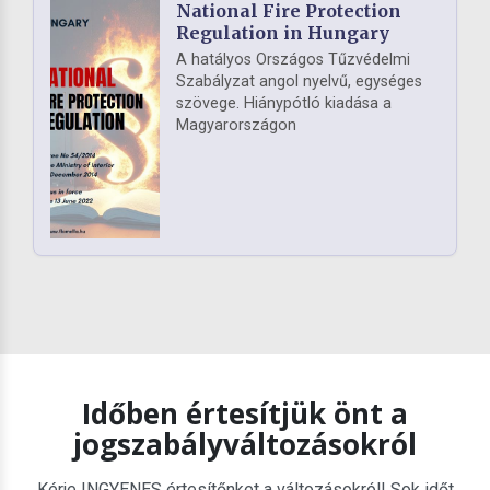
National Fire Protection
Regulation in Hungary
A hatályos Országos Tűzvédelmi
Szabályzat angol nyelvű, egységes
szövege. Hiánypótló kiadása a
Magyarországon
Időben értesítjük önt a
jogszabályváltozásokról
Kérje INGYENES értesítőnket a változásokról! Sok időt