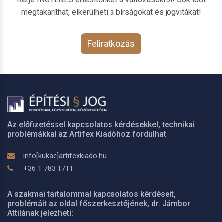
megtakaríthat, elkerülheti a bírságokat és jogvitákat!
Feliratkozás
Az előfizetéssel kapcsolatos kérdésekkel, technikai
problémákkal az Artifex Kiadóhoz fordulhat:
info[kukac]artifexkiado.hu
+36 1 783 1711
A szakmai tartalommal kapcsolatos kérdéseit,
problémáit az oldal főszerkesztőjének, dr. Jámbor
Attilának jelezheti: