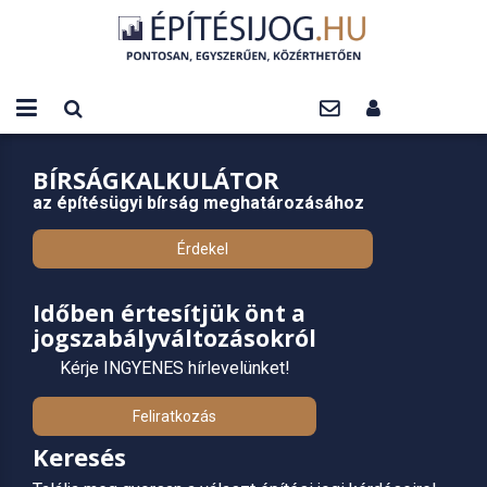
BÍRSÁGKALKULÁTOR
az építésügyi bírság meghatározásához
Érdekel
Időben értesítjük önt a
jogszabályváltozásokról
Kérje INGYENES hírlevelünket!
Feliratkozás
Keresés