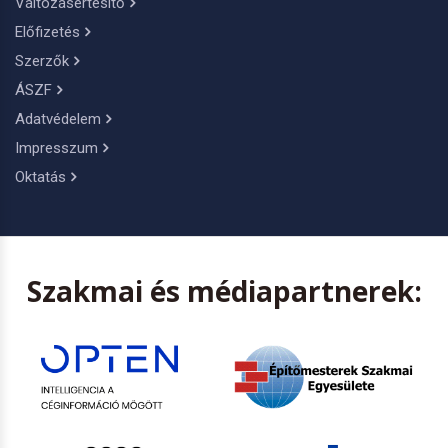
Változásértesítő
Előfizetés
Szerzők
ÁSZF
Adatvédelem
Impresszum
Oktatás
Szakmai és médiapartnerek: