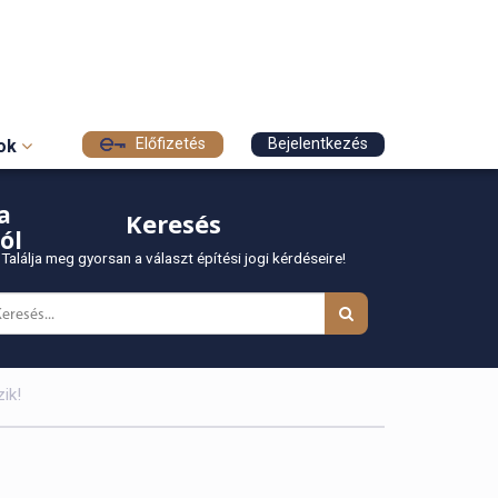
Előfizetés
Bejelentkezés
sok
a
Keresés
ól
Találja meg gyorsan a választ építési jogi kérdéseire!
ik!