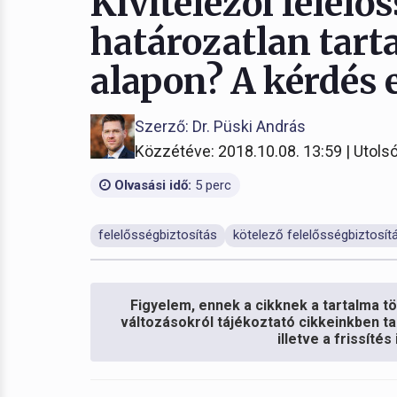
Kivitelezői felelő
határozatlan tar
alapon? A kérdés e
Szerző: Dr. Püski András
Közzétéve: 2018.10.08. 13:59 | Utolsó
Olvasási idő:
5 perc
felelősségbiztosítás
kötelező felelősségbiztosít
Figyelem, ennek a cikknek a tartalma töb
változásokról tájékoztató cikkeinkben ta
illetve a frissíté