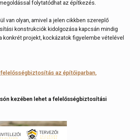
 megoldással folytatódhat az építkezés.
ül van olyan, amivel a jelen cikkben szereplő
osítási konstrukciók kidolgozása kapcsán mindig
a konkrét projekt, kockázatok figyelembe vételével
i felelősségbiztosítás az építőiparban,
són kezében lehet a felelősségbiztosítási