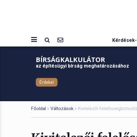
Kérdések-
BÍRSÁGKALKULÁTOR
az építésügyi bírság meghatározásához
Érdekel
Főoldal
Változások
Kivitelezői felelősségbiztosí