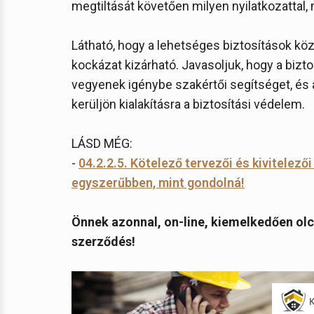
megtiltását követően milyen nyilatkozattal,
Látható, hogy a lehetséges biztosítások köz
kockázat kizárható. Javasoljuk, hogy a bizt
vegyenek igénybe szakértői segítséget, és 
kerüljön kialakításra a biztosítási védelem.
LÁSD MÉG:
-
04.2.2.5. Kötelező tervezői és kivitelező
egyszerűbben, mint gondolná!
Önnek azonnal, on-line, kiemelkedően olc
szerződés!