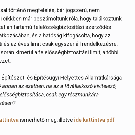
ssal történő megfelelés, bár jogszerű, nem
bi cikkben már beszámoltunk róla, hogy találkoztunk
ozatlan tartamú felelősségbiztosítási szerződés
natkozásában, és a hatóság kifogásolta, hogy az
 és az éves limit csak egyszer áll rendelkezésre.
orán kimerül a felelősségbiztosítási limit, a többi
ezet.
pítészeti és Építésügyi Helyettes Államtitkársága
 abban az esetben, ha az a fővállalkozó kivitelező,
lelősségbiztosítása, csak egy részmunkára
ezésen?
attintva
ismerhető meg, illetve
ide kattintva pdf