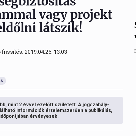
sségbiztosítás
tammal vagy projekt
ldőlni látszik!
 frissítés: 2019.04.25. 13:03
ás
b, mint 2 évvel ezelőtt született. A jogszabály-
lálható információk értelemszerűen a publikálás,
s időpontjában érvényesek.