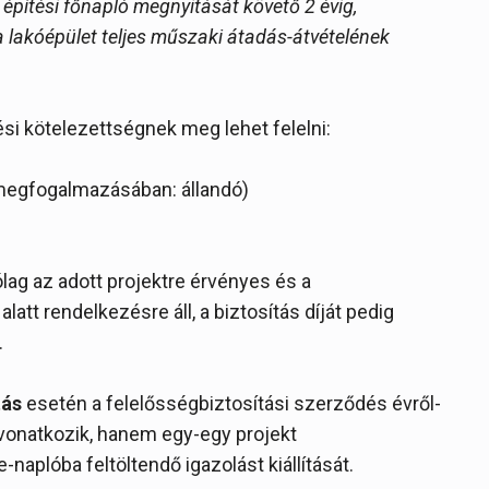
 építési főnapló megnyitását követő 2 évig,
 a lakóépület teljes műszaki átadás-átvételének
ési kötelezettségnek meg lehet felelni:
 megfogalmazásában: állandó)
lag az adott projektre érvényes és a
alatt rendelkezésre áll, a biztosítás díját pedig
.
tás
esetén a felelősségbiztosítási szerződés évről-
 vonatkozik, hanem egy-egy projekt
-naplóba feltöltendő igazolást kiállítását.