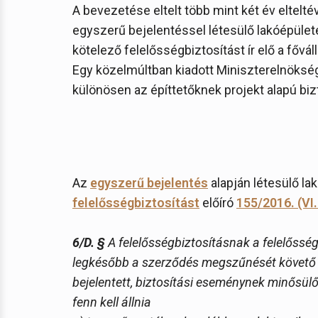
A bevezetése eltelt több mint két év eltelt
egyszerű bejelentéssel létesülő lakóépülete
kötelező felelősségbiztosítást ír elő a fővá
Egy közelmúltban kiadott Miniszterelnökségi
különösen az építtetőknek projekt alapú bi
Az
egyszerű bejelentés
alapján létesülő la
felelősségbiztosítást
előíró
155/2016. (VI.
6/D. §
A felelősségbiztosításnak a felelősség
legkésőbb a szerződés megszűnését követő 3 
bejelentett, biztosítási eseménynek minősülő
fenn kell állnia