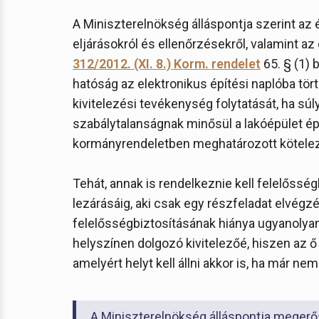
A Miniszterelnökség álláspontja szerint az 
eljárásokról és ellenőrzésekről, valamint az
312/2012. (XI. 8.) Korm. rendelet
65. § (1) 
hatóság az elektronikus építési naplóba tör
kivitelezési tevékenység folytatását, ha sú
szabálytalanságnak minősül a lakóépület é
kormányrendeletben meghatározott kötelező
Tehát, annak is rendelkeznie kell felelőssé
lezárásáig, aki csak egy részfeladat elvégz
felelősségbiztosításának hiánya ugyanolyan
helyszínen dolgozó kivitelezőé, hiszen az ő
amelyért helyt kell állni akkor is, ha már n
A Miniszterelnökség álláspontja megerősí