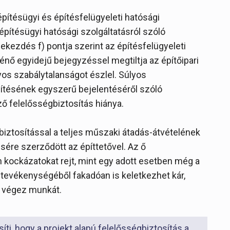
építésügyi és építésfelügyeleti hatósági
 építésügyi hatósági szolgáltatásról szóló
bekezdés f) pontja szerint az építésfelügyeleti
ténő egyidejű bejegyzéssel megtiltja az építőipari
lyos szabálytalanságot észlel. Súlyos
pítésének egyszerű bejelentéséről szóló
 felelősségbiztosítás hiánya.
gbiztosítással a teljes műszaki átadás-átvételének
ésére szerződött az építtetővel. Az ő
 kockázatokat rejt, mint egy adott esetben még a
 tevékenységéből fakadóan is keletkezhet kár,
em végez munkát.
ti, hogy a projekt alapú felelősségbiztosítás a