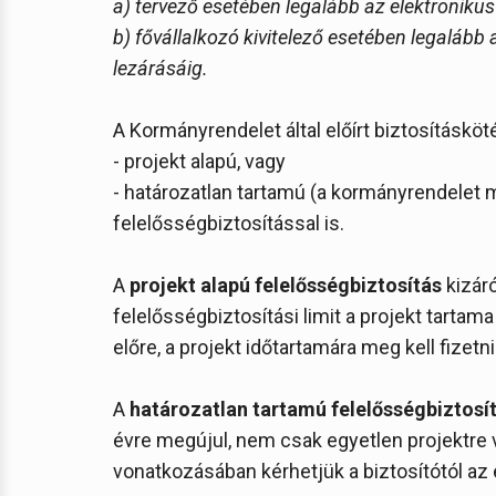
a) tervező esetében legalább az elektronikus
b) fővállalkozó kivitelező esetében legalább
lezárásáig.
A Kormányrendelet által előírt biztosításköt
- projekt alapú, vagy
- határozatlan tartamú (a kormányrendelet
felelősségbiztosítással is.
A
projekt alapú felelősségbiztosítás
kizáró
felelősségbiztosítási limit a projekt tartama 
előre, a projekt időtartamára meg kell fizetni
A
határozatlan tartamú felelősségbiztosí
évre megújul, nem csak egyetlen projektre
vonatkozásában kérhetjük a biztosítótól az e