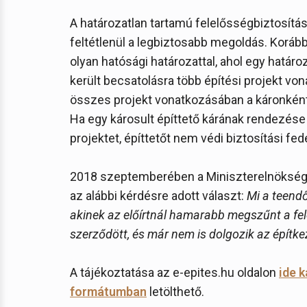
A határozatlan tartamú felelősségbiztosítá
feltétlenül a legbiztosabb megoldás. Koráb
olyan hatósági határozattal, ahol egy határ
került becsatolásra több építési projekt vo
összes projekt vonatkozásában a káronkénti
Ha egy károsult építtető kárának rendezése s
projektet, építtetőt nem védi biztosítási fed
2018 szeptemberében a Miniszterelnökség É
az alábbi kérdésre adott választ:
Mi a teendő
akinek az előírtnál hamarabb megszűnt a fe
szerződött, és már nem is dolgozik az építk
A tájékoztatása az e-epites.hu oldalon
ide k
formátumban
letölthető.