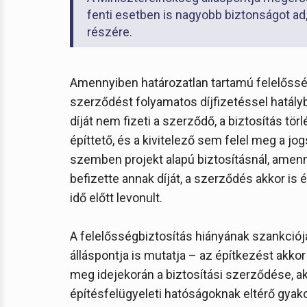
fenti esetben is nagyobb biztonságot ad,
részére.
Amennyiben határozatlan tartamú felelősségb
szerződést folyamatos díjfizetéssel hatályb
díját nem fizeti a szerződő, a biztosítás törl
építtető, és a kivitelező sem felel meg a jo
szemben projekt alapú biztosításnál, amenn
befizette annak díját, a szerződés akkor is é
idő előtt levonult.
A felelősségbiztosítás hiányának szankciój
álláspontja is mutatja – az építkezést akkor i
meg idejekorán a biztosítási szerződése, a
építésfelügyeleti hatóságoknak eltérő gyako