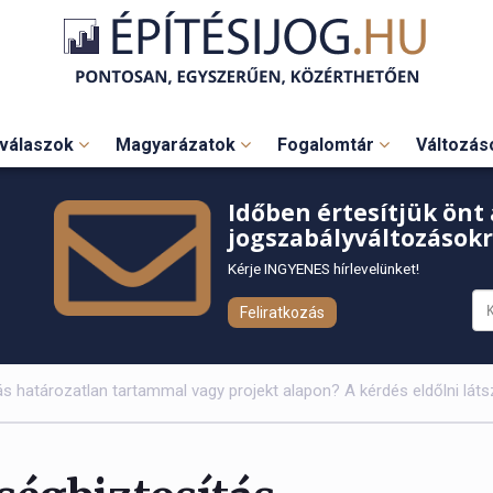
válaszok
Magyarázatok
Fogalomtár
Változá
Időben értesítjük önt 
jogszabályváltozásokr
Kérje INGYENES hírlevelünket!
Feliratkozás
tás határozatlan tartammal vagy projekt alapon? A kérdés eldőlni látsz