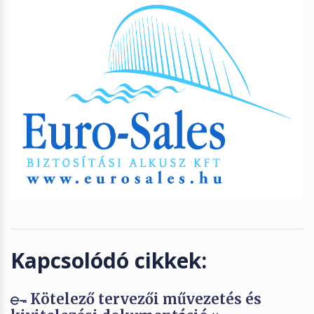
Kapcsolódó cikkek:
Kötelező tervezői művezetés és