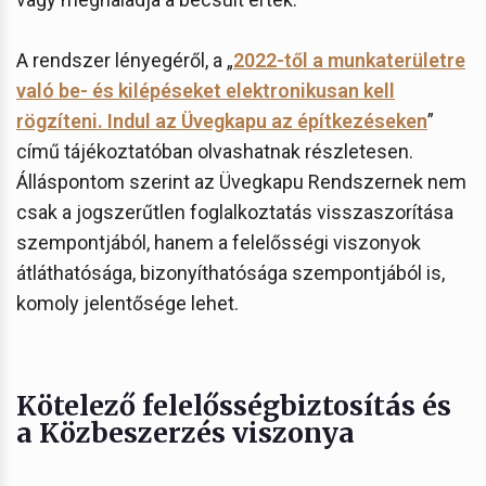
A rendszer lényegéről, a „
2022-től a munkaterületre
való be- és kilépéseket elektronikusan kell
rögzíteni. Indul az Üvegkapu az építkezéseken
”
című tájékoztatóban olvashatnak részletesen.
Álláspontom szerint az Üvegkapu Rendszernek nem
csak a jogszerűtlen foglalkoztatás visszaszorítása
szempontjából, hanem a felelősségi viszonyok
átláthatósága, bizonyíthatósága szempontjából is,
komoly jelentősége lehet.
Kötelező felelősségbiztosítás és
a Közbeszerzés viszonya