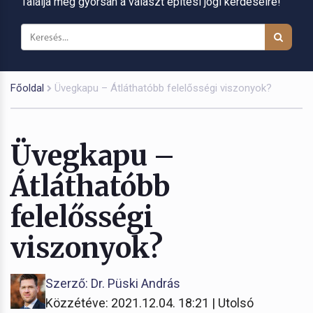
Találja meg gyorsan a választ építési jogi kérdéseire!
Főoldal
Üvegkapu – Átláthatóbb felelősségi viszonyok?
Üvegkapu –
Átláthatóbb
felelősségi
viszonyok?
Szerző: Dr. Püski András
Közzétéve: 2021.12.04. 18:21 | Utolsó