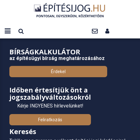
BÍRSÁGKALKULÁTOR
az építésügyi bírság meghatározásához
Érdekel
Időben értesítjük önt a
jogszabályváltozásokról
Kérje INGYENES hírlevelünket!
Feliratkozás
Keresés