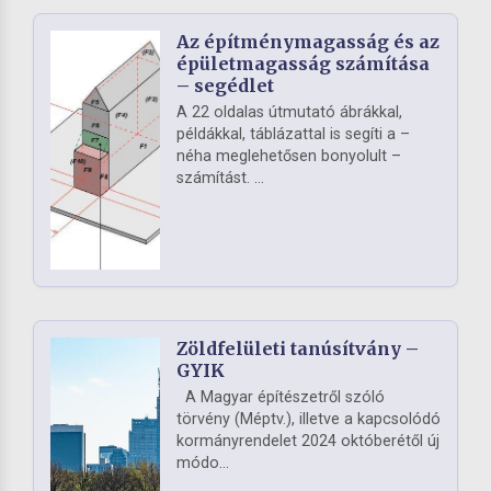
Az építménymagasság és az
épületmagasság számítása
– segédlet
A 22 oldalas útmutató ábrákkal,
példákkal, táblázattal is segíti a –
néha meglehetősen bonyolult –
számítást. ...
Zöldfelületi tanúsítvány –
GYIK
A Magyar építészetről szóló
törvény (Méptv.), illetve a kapcsolódó
kormányrendelet 2024 októberétől új
módo...