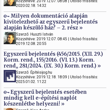
Közzétéve: 2019.12.07. 08:08 | Utolsó frissítés:
2020.02.18. 14:32
Milyen dokumentáció alapján
kivitelezhető az egyszerű bejelentés
alapján készülő ház? – 2. rész »
Szerző: Huszti István
Közzétéve: 2019.12.07. 08:45 | Utolsó frissítés:
2019.12.08. 20:55
Egyszerű bejelentés (456/2015. (XII. 29.)
Korm. rend., 155/2016. (VI. 13.) Korm.
rend,, 281/2024. (IX. 30.) Korm. rend.) »
Szerző: Építésijog.hu
Közzétéve: 2019.12.18. 18:09 | Utolsó frissítés:
2025.01.02. 11:22
Egyszerű bejelentés esetében
mindig kell e-építési naplót
készenlétbe helyezni! »