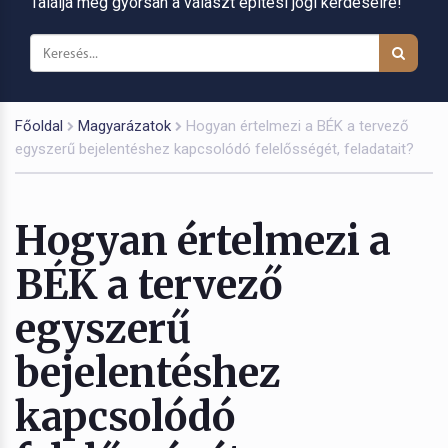
Találja meg gyorsan a választ építési jogi kérdéseire!
Főoldal
Magyarázatok
Hogyan értelmezi a BÉK a tervező
egyszerű bejelentéshez kapcsolódó felelősségét, feladatait?
Hogyan értelmezi a
BÉK a tervező
egyszerű
bejelentéshez
kapcsolódó