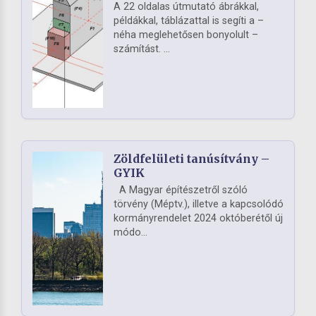
A 22 oldalas útmutató ábrákkal,
példákkal, táblázattal is segíti a –
néha meglehetősen bonyolult –
számítást. ...
Zöldfelületi tanúsítvány –
GYIK
A Magyar építészetről szóló
törvény (Méptv.), illetve a kapcsolódó
kormányrendelet 2024 októberétől új
módo...