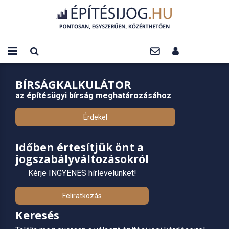
BÍRSÁGKALKULÁTOR
az építésügyi bírság meghatározásához
Érdekel
Időben értesítjük önt a
jogszabályváltozásokról
Kérje INGYENES hírlevelünket!
Feliratkozás
Keresés