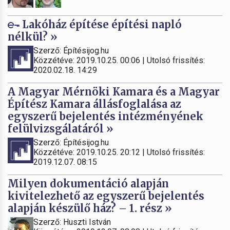
Lakóház építése építési napló
nélkül? »
Szerző: Építésijog.hu
Közzétéve: 2019.10.25. 00:06 | Utolsó frissítés:
2020.02.18. 14:29
A Magyar Mérnöki Kamara és a Magyar
Építész Kamara állásfoglalása az
egyszerű bejelentés intézményének
felülvizsgálatáról »
Szerző: Építésijog.hu
Közzétéve: 2019.10.25. 20:12 | Utolsó frissítés:
2019.12.07. 08:15
Milyen dokumentáció alapján
kivitelezhető az egyszerű bejelentés
alapján készülő ház? – 1. rész »
Szerző: Huszti István