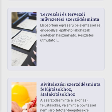
Tervezési és tervezői
művezetési szerződésminta
Elsősorban egyszerű bejelentéssel és
engedéllyel építhető lakóházak
esetében használható. Részletes
útmutató i...
Kivitelezési szerződésminta
felújításokhoz,
átalakításokhoz
A szerződésminta a lakóház-
felújításokra, valamint a bővítéssel
nem járó tetőtér-beépítésekre