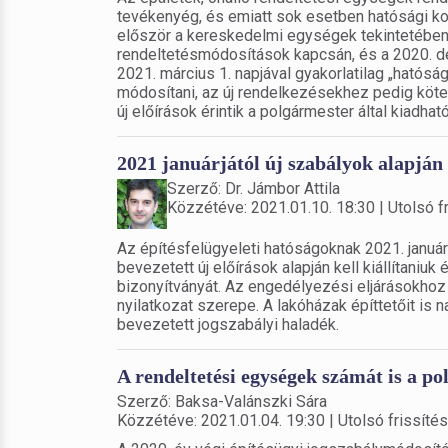
tevékenyég, és emiatt sok esetben hatósági kon
először a kereskedelmi egységek tekintetében h
rendeltetésmódosítások kapcsán, és a 2020. de
2021. március 1. napjával gyakorlatilag „hatósá
módosítani, az új rendelkezésekhez pedig kötel
új előírások érintik a polgármester által kiadha
2021 januárjától új szabályok alapján
Szerző: Dr. Jámbor Attila
Közzétéve: 2021.01.10. 18:30 | Utolsó fr
Az építésfelügyeleti hatóságoknak 2021. január 1
bevezetett új előírások alapján kell kiállítaniu
bizonyítványát. Az engedélyezési eljárásokhoz 
nyilatkozat szerepe. A lakóházak építtetőit is
bevezetett jogszabályi haladék.
A rendeltetési egységek számát is a po
Szerző: Baksa-Valánszki Sára
Közzétéve: 2021.01.04. 19:30 | Utolsó frissítés