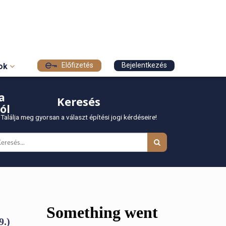
Előfizetés
Bejelentkezés
sok
a
Keresés
ól
Találja meg gyorsan a választ építési jogi kérdéseire!
9.)