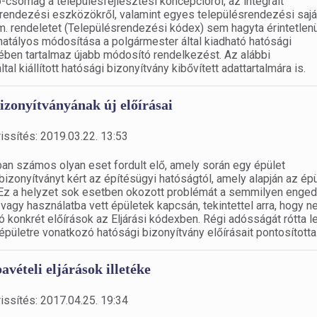
csomag a településfejlesztési koncepcióról, az integrált
ésrendezési eszközökről, valamint egyes településrendezési saj
m. rendeletet (Településrendezési kódex) sem hagyta érintetlenü
hatályos módosítása a polgármester által kiadható hatósági
ében tartalmaz újabb módosító rendelkezést. Az alábbi
tal kiállított hatósági bizonyítvány kibővített adattartalmára is.
bizonyítványának új előírásai
issítés: 2019.03.22. 13:53
ban számos olyan eset fordult elő, amely során egy épület
izonyítványt kért az építésügyi hatóságtól, amely alapján az épü
n. Ez a helyzet sok esetben okozott problémát a semmilyen enged
vagy használatba vett épületek kapcsán, tekintettel arra, hogy 
 konkrét előírások az Eljárási kódexben. Régi adósságát rótta le
 épületre vonatkozó hatósági bizonyítvány előírásait pontosította
vételi eljárások illetéke
issítés: 2017.04.25. 19:34