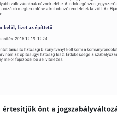
olyabb változásoknak néznek elébe. A indok egészen „egyszerűe
onizáció megteremtése a különböző rendeletek között. Az Eljár
e.
belül, fizet az építtető
issítés: 2015.12.19. 12:24
ntét tanúsító hatósági bizonyítványt kell kérni a kormányrendele
szerv nem az építésügyi hatóság lesz. Érdekessége a szabályozá
ogy mikor fejeződik be a kivitelezés.
 értesítjük önt a jogszabályváltoz