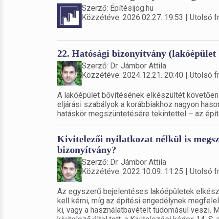
Szerző: Építésijog.hu
Közzétéve: 2026.02.27. 19:53 | Utolsó fr
22. Hatósági bizonyítvány (lakóépület 
Szerző: Dr. Jámbor Attila
Közzétéve: 2024.12.21. 20:40 | Utolsó fr
A lakóépület bővítésének elkészültét követően h
eljárási szabályok a korábbiakhoz nagyon hason
hatáskör megszüntetésére tekintettel – az építé
Kivitelezői nyilatkozat nélkül is megs
bizonyítvány?
Szerző: Dr. Jámbor Attila
Közzétéve: 2022.10.09. 11:25 | Utolsó fr
Az egyszerű bejelentéses lakóépületek elkészü
kell kérni, míg az építési engedélynek megfele
ki, vagy a használatbavételt tudomásul veszi