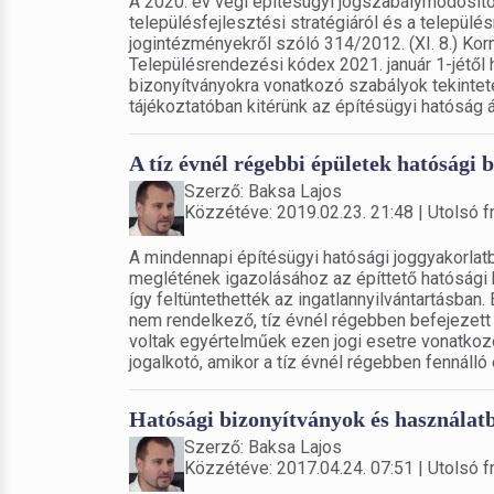
A 2020. év végi építésügyi jogszabálymódosító-
településfejlesztési stratégiáról és a települ
jogintézményekről szóló 314/2012. (XI. 8.) Kor
Településrendezési kódex 2021. január 1-jétől 
bizonyítványokra vonatkozó szabályok tekintet
tájékoztatóban kitérünk az építésügyi hatóság ál
A tíz évnél régebbi épületek hatósági 
Szerző: Baksa Lajos
Közzétéve: 2019.02.23. 21:48 | Utolsó fr
A mindennapi építésügyi hatósági joggyakorlat
meglétének igazolásához az építtető hatósági b
így feltüntethették az ingatlannyilvántartásba
nem rendelkező, tíz évnél régebben befejezett 
voltak egyértelműek ezen jogi esetre vonatkozó
jogalkotó, amikor a tíz évnél régebben fennálló
Hatósági bizonyítványok és használatba
Szerző: Baksa Lajos
Közzétéve: 2017.04.24. 07:51 | Utolsó fr