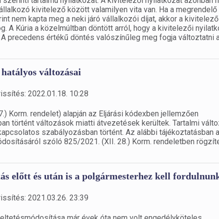
-a szerinti tartalmú nyilatkozat. A kivitelezői nyilatkozat azonban
llalkozó kivitelező között valamilyen vita van. Ha a megrendelő
rint nem kapta meg a neki járó vállalkozói díjat, akkor a kivitelező
g. A Kúria a közelmúltban döntött arról, hogy a kivitelezői nyilat
. A precedens értékű döntés valószínűleg meg fogja változtatni 
 hatályos változásai
issítés: 2022.01.18. 10:28
7.) Korm. rendelet) alapján az Eljárási kódexben jellemzően
n történt változások miatti átvezetések kerültek. Tartalmi vált
l kapcsolatos szabályozásban történt. Az alábbi tájékoztatásban 
osításáról szóló 825/2021. (XII. 28.) Korm. rendeletben rögzíte
s előtt és után is a polgármesterhez kell fordulnun
issítés: 2021.03.26. 23:39
ndeltetésmódosítása már évek óta nem volt engedélyköteles