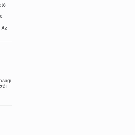
otó
s.
. Az
tósági
ezői