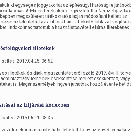
kult ki egységes joggyakorlat az építésügyi hatósági eljárások
 kapcsolatosan. A Miniszterelnökség egyeztetett a Nemzetgazdas
éppen megszületett tájékoztató alapján módosítani kellett az
elmezésre tekintettel az alábbiakban - áttekintő táblázat segítség
. Indokoltnak tartottuk a használatbavételi eljárás illetékének
sfelügyeleti illetékek
issítés: 2017.04.25. 06:52
s illetékek és díjak megszüntetéséről szóló 2017. évi II. törvé
adminisztratív terheinek csökkentése mellett csökkentett, vagy
illetéket is. Magánszemélyek ingyen juthatnak hozzá évente két d
sításai az Eljárási kódexben
issítés: 2016.06.21. 08:35
vezetésekor már szinte tudni lehetett, hogy az egyéb vonatkoz