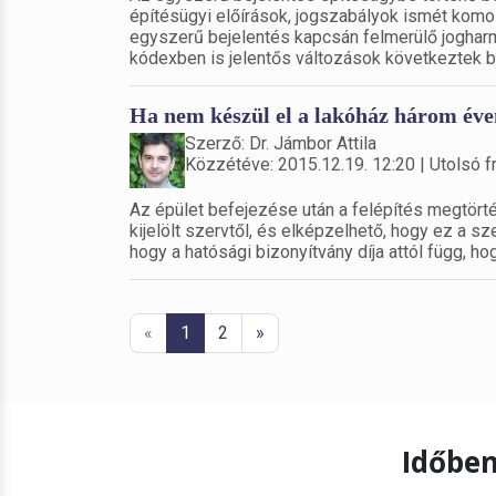
építésügyi előírások, jogszabályok ismét kom
egyszerű bejelentés kapcsán felmerülő jogharm
kódexben is jelentős változások következtek b
Ha nem készül el a lakóház három éven 
Szerző: Dr. Jámbor Attila
Közzétéve: 2015.12.19. 12:20 | Utolsó fr
Az épület befejezése után a felépítés megtörté
kijelölt szervtől, és elképzelhető, hogy ez a 
hogy a hatósági bizonyítvány díja attól függ, h
«
1
2
»
Időben