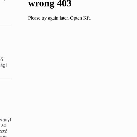
tő
sági
tványt
 ad
kozó