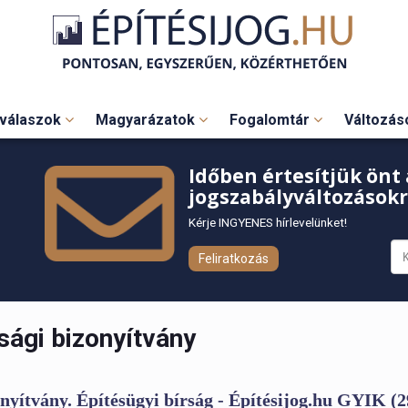
válaszok
Magyarázatok
Fogalomtár
Változá
Időben értesítjük önt 
jogszabályváltozásokr
Kérje INGYENES hírlevelünket!
Feliratkozás
sági bizonyítvány
yítvány. Építésügyi bírság - Építésijog.hu GYIK (2