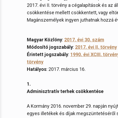
2017. évi II. törvény a cégalapítások és az 
csökkentése mellett csökkentett, vagy eltörö
Magánszemélyek ingyen juthatnak hozzá éve
Magyar Közlöny
:
2017. évi 30. szám
Módosító jogszabály
:
2017. évi II. törvény
Érintett jogszabály
:
1990. évi XCIII. törvén
törvény
Hatályos
: 2017. március 16.
1.
Adminisztratív terhek csökkentése
A Kormány 2016. november 29. napján nyújt
egyes illetékek és díjak megszüntetéséről