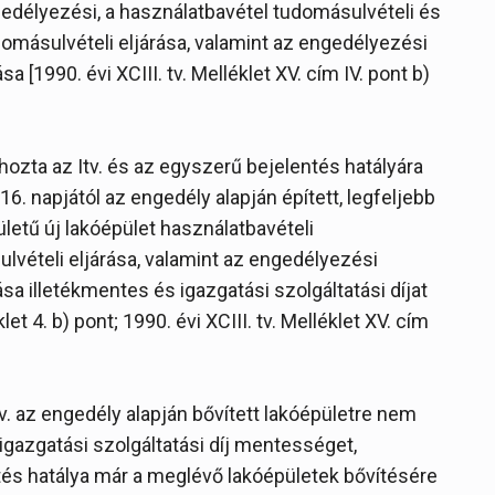
gedélyezési, a használatbavétel tudomásulvételi és
ásulvételi eljárása, valamint az engedélyezési
[1990. évi XCIII. tv. Melléklet XV. cím IV. pont b)
hozta az Itv. és az egyszerű bejelentés hatályára
. napjától az engedély alapján épített, legfeljebb
etű új lakóépület használatbavételi
lvételi eljárása, valamint az engedélyezési
a illetékmentes és igazgatási szolgáltatási díjat
klet 4. b) pont; 1990. évi XCIII. tv. Melléklet XV. cím
tv. az engedély alapján bővített lakóépületre nem
 igazgatási szolgáltatási díj mentességet,
ntés hatálya már a meglévő lakóépületek bővítésére