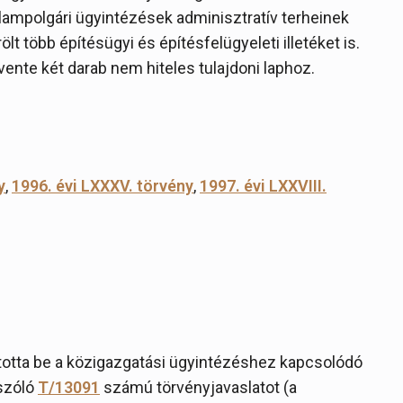
állampolgári ügyintézések adminisztratív terheinek
lt több építésügyi és építésfelügyeleti illetéket is.
nte két darab nem hiteles tulajdoni laphoz.
y
,
1996. évi LXXXV. törvény
,
1997. évi LXXVIII.
otta be a közigazgatási ügyintézéshez kapcsolódó
 szóló
T/13091
számú törvényjavaslatot (a