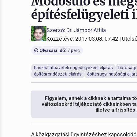
Módosuló és megs
építésfelügyeleti 
Szerző: Dr. Jámbor Attila
Közzétéve: 2017.03.08. 07:42 | Utolsó
Olvasási idő:
7 perc
használatbavételi engedélyezési eljárás
hatósági 
építésrendészeti eljárás
építésügyi hatósági eljárá
Figyelem, ennek a cikknek a tartalma töb
változásokról tájékoztató cikkeinkben ta
illetve a frissíté
A közigazgatási ügyintézéshez kapcsolódó 