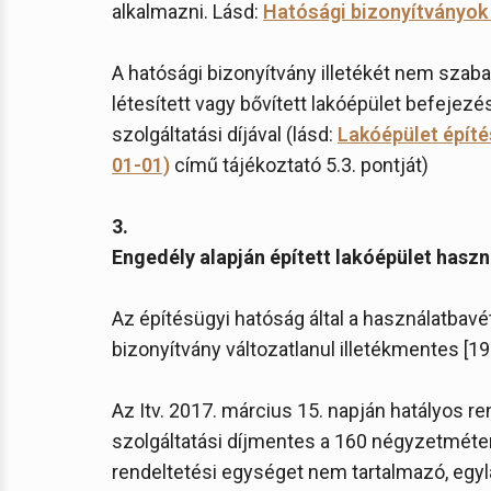
alkalmazni. Lásd:
Hatósági bizonyítványok 
A hatósági bizonyítvány illetékét nem szab
létesített vagy bővített lakóépület befejezé
szolgáltatási díjával (lásd:
Lakóépület építé
01-01)
című tájékoztató 5.3. pontját)
3.
Engedély alapján épített lakóépület hasz
Az építésügyi hatóság által a használatbavét
bizonyítvány változatlanul illetékmentes [1990.
Az Itv. 2017. március 15. napján hatályos r
szolgáltatási díjmentes a 160 négyzetméter
rendeltetési egységet nem tartalmazó, egyla