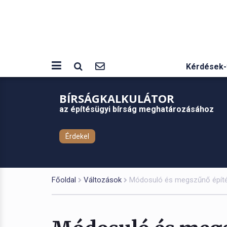
Kérdések-
BÍRSÁGKALKULÁTOR
az építésügyi bírság meghatározásához
Érdekel
Főoldal
Változások
Módosuló és megszűnő építésü