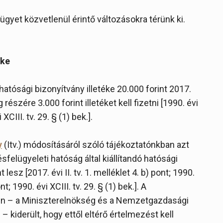
ügyet közvetlenül érintő változásokra térünk ki.
éke
atósági bizonyítvány illetéke 20.000 forint 2017.
észére 3.000 forint illetéket kell fizetni [1990. évi
XCIII. tv. 29. § (1) bek.].
y
(Itv.) módosításáról szóló tájékoztatónkban azt
sfelügyeleti hatóság által kiállítandó hatósági
esz [2017. évi II. tv. 1. melléklet 4. b) pont; 1990.
nt; 1990. évi XCIII. tv. 29. § (1) bek.]. A
en – a Miniszterelnökség és a Nemzetgazdasági
 kiderült, hogy ettől eltérő értelmezést kell