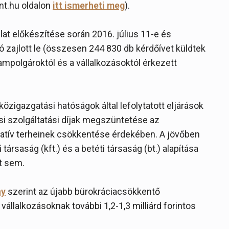
ent.hu oldalon
itt ismerheti meg
).
lat előkészítése során 2016. július 11-e és
 zajlott le (összesen 244 830 db kérdőívet küldtek
ampolgároktól és a vállalkozásoktól érkezett
közigazgatási hatóságok által lefolytatott eljárások
si szolgáltatási díjak megszüntetése az
ratív terheinek csökkentése érdekében. A jövőben
 társaság (kft.) és a betéti társaság (bt.) alapítása
st sem.
ny
szerint az újabb bürokráciacsökkentő
vállalkozásoknak további 1,2-1,3 milliárd forintos