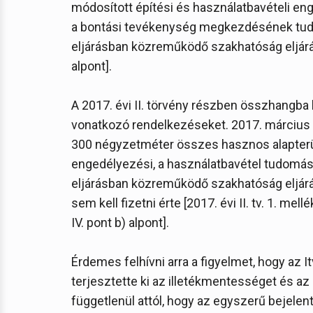
módosított építési és használatbavételi en
a bontási tevékenység megkezdésének tudom
eljárásban közreműködő szakhatóság eljárása 
alpont].
A 2017. évi II. törvény részben összhangba 
vonatkozó rendelkezéseket. 2017. március 16
300 négyzetméter összes hasznos alapterül
engedélyezési, a használatbavétel tudomásu
eljárásban közreműködő szakhatóság eljárás
sem kell fizetni érte [2017. évi II. tv. 1. mellé
IV. pont b) alpont].
Érdemes felhívni arra a figyelmet, hogy az I
terjesztette ki az illetékmentességet és az
függetlenül attól, hogy az egyszerű bejele