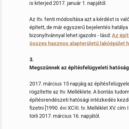
is kiterjed 2017. január 1. napjától.
Az Itv. fenti módosítása azt a kérdést is val
épített, de már egyszerű bejelentés hatálya
bizonyítvánnyal lehet igazolni - lásd:
Az épít
összes hasznos alapterületű lakóépület 
3.
Megszűnnek az építésfelügyeleti hatóságo
2017. március 15 napjáig az építésfelügyeleti
rögzítette az Itv. Melléklete. A bontás tudo
építésrendészeti hatósági intézkedés kezde
fizetni [1990. évi XCIII. tv. Melléklet XV. cím 
törli 2017. március 16. napjától.