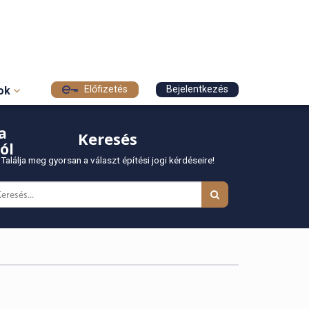
Előfizetés
Bejelentkezés
sok
a
Keresés
ól
Találja meg gyorsan a választ építési jogi kérdéseire!