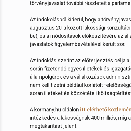
törvényjavaslat további részleteit a parlam
Az indokolásból kiderül, hogy a törvényjavas
augusztus 20-a között lakossági konzultáció
be), és a módosítások előkészítésére az áll
javaslatok figyelembevételével került sor.
Az indoklás szerint az előterjesztés célja a 
során fizetendő egyes illetékek és igazgatá
állampolgárok és a vállalkozások adminiszt
nem kell fizetni például korlátolt felelősségű
során illetéket és közzétételi költségtéríté
A kormany.hu oldalon
itt elérhető közlemé
intézkedés a lakosságnak 400 milliós, míg a 
megtakarítást jelent.