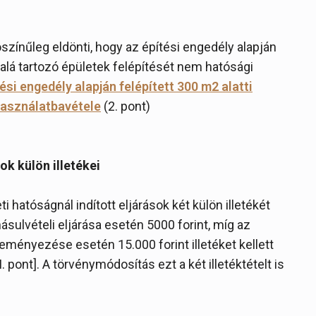
ószínűleg eldönti, hogy az építési engedély alapján
 alá tartozó épületek felépítését nem hatósági
ési engedély alapján felépített 300 m2 alatti
használatbavétele
(2. pont)
k külön illetékei
 hatóságnál indított eljárások két külön illetékét
másulvételi eljárása esetén 5000 forint, míg az
ményezése esetén 15.000 forint illetéket kellett
II. pont]. A törvénymódosítás ezt a két illetéktételt is