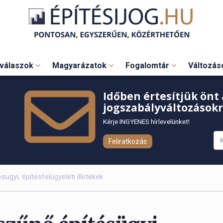
válaszok
Magyarázatok
Fogalomtár
Változá
Időben értesítjük önt 
jogszabályváltozásokr
Kérje INGYENES hírlevelünket!
Feliratkozás
gyi, építésfelügyeleti illetékek