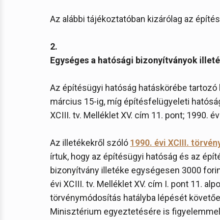
Az alábbi tájékoztatóban kizárólag az építés
2.
Egységes a hatósági bizonyítványok illet
Az építésügyi hatóság hatáskörébe tartozó h
március 15-ig, míg építésfelügyeleti hatóság r
XCIII. tv. Melléklet XV. cím 11. pont; 1990. évi 
Az illetékekről szóló
1990. évi XCIII. törvén
írtuk, hogy az építésügyi hatóság és az építé
bizonyítvány illetéke egységesen 3000 forint l
évi XCIII. tv. Melléklet XV. cím I. pont 11. alpo
törvénymódosítás hatályba lépését követő
Minisztérium egyeztetésére is figyelemmel –