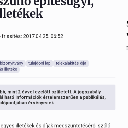
zűnő építésügyi,
illetékek
 frissítés: 2017.04.25. 06:52
bizonyítvány
tulajdoni lap
telekalakítás díja
s illetéke
b, mint 2 évvel ezelőtt született. A jogszabály-
lálható információk értelemszerűen a publikálás,
s időpontjában érvényesek.
egyes illetékek és díjak megszüntetéséről szóló