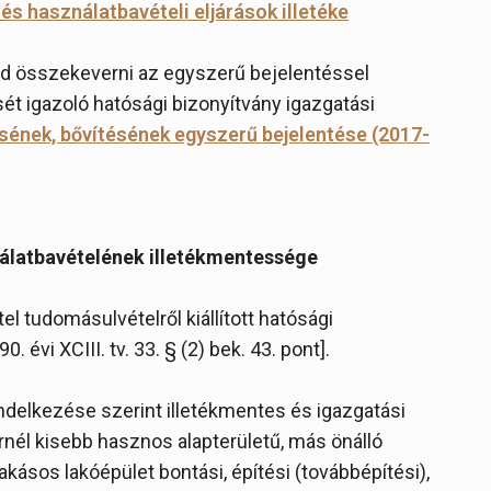
és használatbavételi eljárások illetéke
ad összekeverni az egyszerű bejelentéssel
sét igazoló hatósági bizonyítvány igazgatási
sének, bővítésének egyszerű bejelentése (2017-
nálatbavételének illetékmentessége
el tudomásulvételről kiállított hatósági
 évi XCIII. tv. 33. § (2) bek. 43. pont].
endelkezése szerint illetékmentes és igazgatási
nél kisebb hasznos alapterületű, más önálló
kásos lakóépület bontási, építési (továbbépítési),