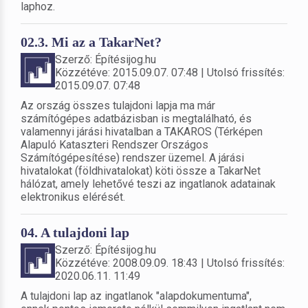
laphoz.
02.3. Mi az a TakarNet?
Szerző: Építésijog.hu
Közzétéve: 2015.09.07. 07:48 | Utolsó frissítés:
2015.09.07. 07:48
Az ország összes tulajdoni lapja ma már
számítógépes adatbázisban is megtalálható, és
valamennyi járási hivatalban a TAKAROS (Térképen
Alapuló Kataszteri Rendszer Országos
Számítógépesítése) rendszer üzemel. A járási
hivatalokat (földhivatalokat) köti össze a TakarNet
hálózat, amely lehetővé teszi az ingatlanok adatainak
elektronikus elérését.
04. A tulajdoni lap
Szerző: Építésijog.hu
Közzétéve: 2008.09.09. 18:43 | Utolsó frissítés:
2020.06.11. 11:49
A tulajdoni lap az ingatlanok "alapdokumentuma",