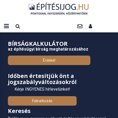
BÍRSÁGKALKULÁTOR
az építésügyi bírság meghatározásához
Érdekel
Időben értesítjük önt a
jogszabályváltozásokról
Kérje INGYENES hírlevelünket!
Feliratkozás
Keresés