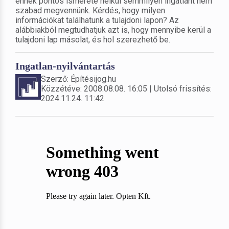
ennek pontos ismerete nélkül semmilyen ingatlant nem
szabad megvennünk. Kérdés, hogy milyen
információkat találhatunk a tulajdoni lapon? Az
alábbiakból megtudhatjuk azt is, hogy mennyibe kerül a
tulajdoni lap másolat, és hol szerezhető be.
Ingatlan-nyilvántartás
Szerző: Építésijog.hu
Közzétéve: 2008.08.08. 16:05 | Utolsó frissítés:
2024.11.24. 11:42