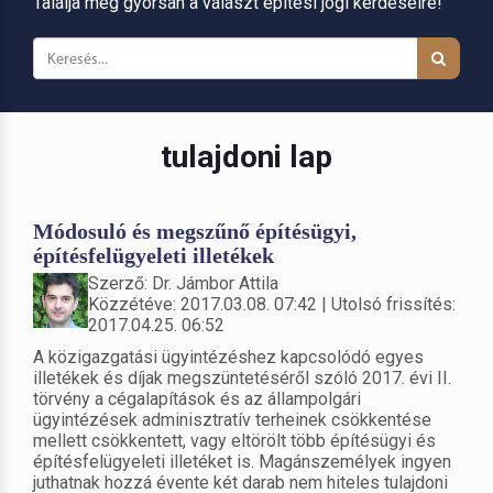
Találja meg gyorsan a választ építési jogi kérdéseire!
tulajdoni lap
Módosuló és megszűnő építésügyi,
építésfelügyeleti illetékek
Szerző: Dr. Jámbor Attila
Közzétéve: 2017.03.08. 07:42 | Utolsó frissítés:
2017.04.25. 06:52
A közigazgatási ügyintézéshez kapcsolódó egyes
illetékek és díjak megszüntetéséről szóló 2017. évi II.
törvény a cégalapítások és az állampolgári
ügyintézések adminisztratív terheinek csökkentése
mellett csökkentett, vagy eltörölt több építésügyi és
építésfelügyeleti illetéket is. Magánszemélyek ingyen
juthatnak hozzá évente két darab nem hiteles tulajdoni