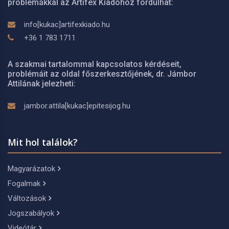
problémákkal az Artifex Kiadóhoz fordulhat:
info[kukac]artifexkiado.hu
+36 1 783 1711
A szakmai tartalommal kapcsolatos kérdéseit,
problémáit az oldal főszerkesztőjének, dr. Jámbor
Attilának jelezheti:
jambor.attila[kukac]epitesijog.hu
Mit hol találok?
Magyarázatok
Fogalmak
Változások
Jogszabályok
Videótár