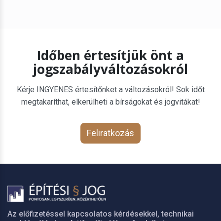
Időben értesítjük önt a
jogszabályváltozásokról
Kérje INGYENES értesítőnket a változásokról! Sok időt
megtakaríthat, elkerülheti a bírságokat és jogvitákat!
Feliratkozás
Az előfizetéssel kapcsolatos kérdésekkel, technikai