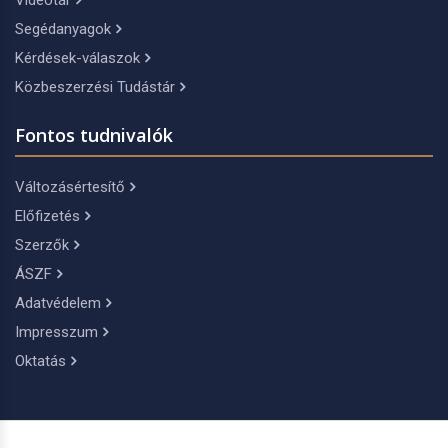
Videótár
Segédanyagok
Kérdések-válaszok
Közbeszerzési Tudástár
Fontos tudnivalók
Változásértesítő
Előfizetés
Szerzők
ÁSZF
Adatvédelem
Impresszum
Oktatás