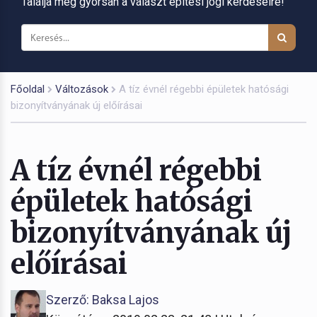
Találja meg gyorsan a választ építési jogi kérdéseire!
Főoldal
Változások
A tíz évnél régebbi épületek hatósági
bizonyítványának új előírásai
A tíz évnél régebbi
épületek hatósági
bizonyítványának új
előírásai
Szerző: Baksa Lajos