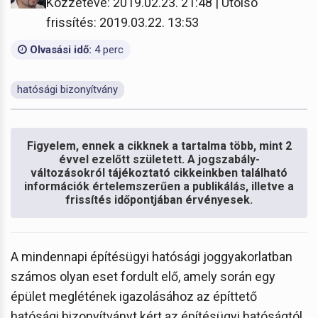
Közzétéve: 2019.02.23. 21:48 | Utolsó
frissítés: 2019.03.22. 13:53
Olvasási idő:
4 perc
hatósági bizonyítvány
Figyelem, ennek a cikknek a tartalma több, mint 2
évvel ezelőtt született. A jogszabály-
változásokról tájékoztató cikkeinkben található
információk értelemszerűen a publikálás, illetve a
frissítés időpontjában érvényesek.
A mindennapi építésügyi hatósági joggyakorlatban
számos olyan eset fordult elő, amely során egy
épület meglétének igazolásához az építtető
hatósági bizonyítványt kért az építésügyi hatóságtól,