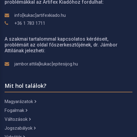
problémákkal az Artifex Kiadóhoz fordulhat:
info[kukac]artifexkiado.hu
+36 1 783 1711
A szakmai tartalommal kapcsolatos kérdéseit,
problémáit az oldal főszerkesztőjének, dr. Jámbor
Attilának jelezheti:
jambor.attila[kukac]epitesijog.hu
Mit hol találok?
Magyarázatok
Fogalmak
Változások
Jogszabályok