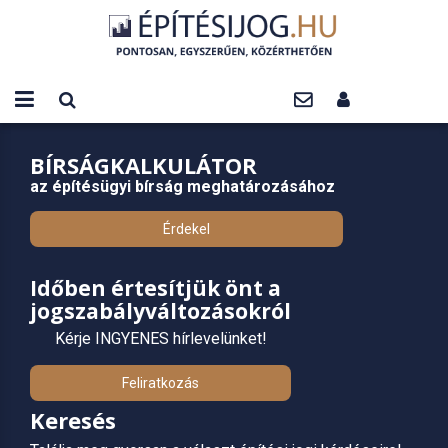
BÍRSÁGKALKULÁTOR
az építésügyi bírság meghatározásához
Érdekel
Időben értesítjük önt a
jogszabályváltozásokról
Kérje INGYENES hírlevelünket!
Feliratkozás
Keresés