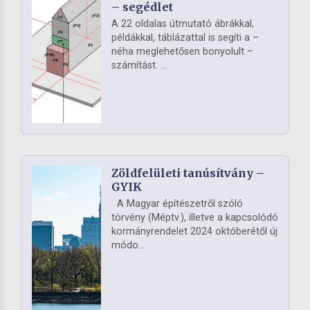
– segédlet
A 22 oldalas útmutató ábrákkal,
példákkal, táblázattal is segíti a –
néha meglehetősen bonyolult –
számítást. ...
Zöldfelületi tanúsítvány –
GYIK
A Magyar építészetről szóló
törvény (Méptv.), illetve a kapcsolódó
kormányrendelet 2024 októberétől új
módo...