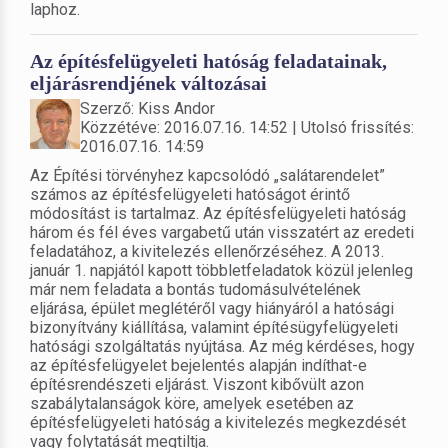
laphoz.
Az építésfelügyeleti hatóság feladatainak,
eljárásrendjének változásai
Szerző: Kiss Andor
Közzétéve: 2016.07.16. 14:52 | Utolsó frissítés:
2016.07.16. 14:59
Az Építési törvényhez kapcsolódó „salátarendelet”
számos az építésfelügyeleti hatóságot érintő
módosítást is tartalmaz. Az építésfelügyeleti hatóság
három és fél éves vargabetű után visszatért az eredeti
feladatához, a kivitelezés ellenőrzéséhez. A 2013.
január 1. napjától kapott többletfeladatok közül jelenleg
már nem feladata a bontás tudomásulvételének
eljárása, épület meglétéről vagy hiányáról a hatósági
bizonyítvány kiállítása, valamint építésügyfelügyeleti
hatósági szolgáltatás nyújtása. Az még kérdéses, hogy
az építésfelügyelet bejelentés alapján indíthat-e
építésrendészeti eljárást. Viszont kibővült azon
szabálytalanságok köre, amelyek esetében az
építésfelügyeleti hatóság a kivitelezés megkezdését
vagy folytatását megtiltja.