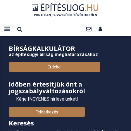
BÍRSÁGKALKULÁTOR
az építésügyi bírság meghatározásához
Érdekel
Időben értesítjük önt a
jogszabályváltozásokról
Kérje INGYENES hírlevelünket!
Feliratkozás
Keresés