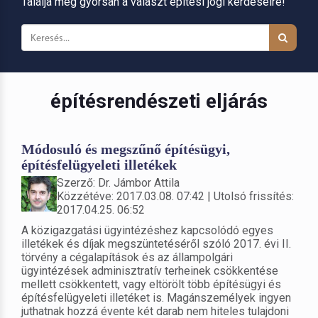
Találja meg gyorsan a választ építési jogi kérdéseire!
építésrendészeti eljárás
Módosuló és megszűnő építésügyi,
építésfelügyeleti illetékek
Szerző: Dr. Jámbor Attila
Közzétéve: 2017.03.08. 07:42 | Utolsó frissítés:
2017.04.25. 06:52
A közigazgatási ügyintézéshez kapcsolódó egyes
illetékek és díjak megszüntetéséről szóló 2017. évi II.
törvény a cégalapítások és az állampolgári
ügyintézések adminisztratív terheinek csökkentése
mellett csökkentett, vagy eltörölt több építésügyi és
építésfelügyeleti illetéket is. Magánszemélyek ingyen
juthatnak hozzá évente két darab nem hiteles tulajdoni