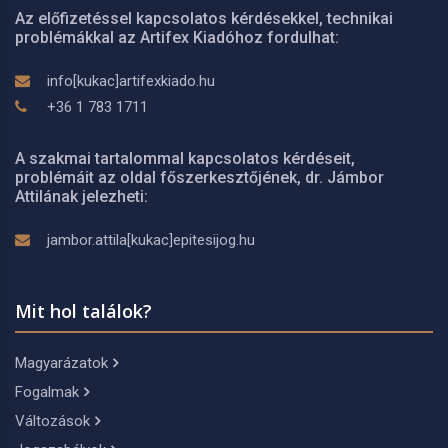
Az előfizetéssel kapcsolatos kérdésekkel, technikai
problémákkal az Artifex Kiadóhoz fordulhat:
info[kukac]artifexkiado.hu
+36 1 783 1711
A szakmai tartalommal kapcsolatos kérdéseit,
problémáit az oldal főszerkesztőjének, dr. Jámbor
Attilának jelezheti:
jambor.attila[kukac]epitesijog.hu
Mit hol találok?
Magyarázatok
Fogalmak
Változások