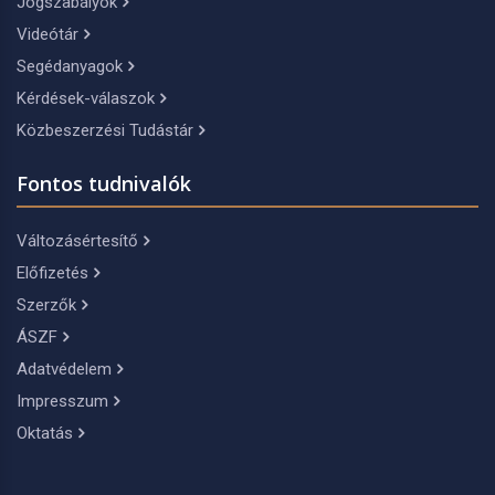
Jogszabályok
Videótár
Segédanyagok
Kérdések-válaszok
Közbeszerzési Tudástár
Fontos tudnivalók
Változásértesítő
Előfizetés
Szerzők
ÁSZF
Adatvédelem
Impresszum
Oktatás