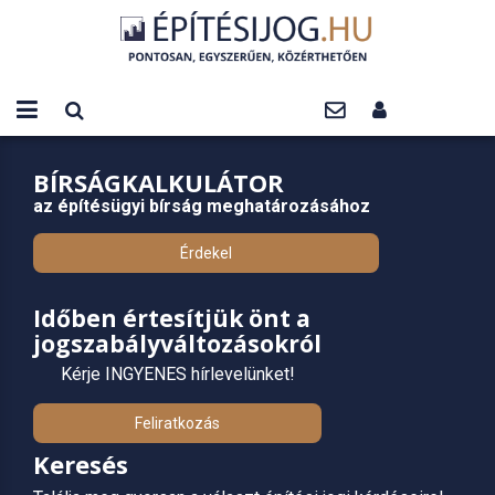
BÍRSÁGKALKULÁTOR
az építésügyi bírság meghatározásához
Érdekel
Időben értesítjük önt a
jogszabályváltozásokról
Kérje INGYENES hírlevelünket!
Feliratkozás
Keresés