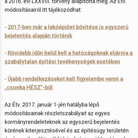
a 2016. évi LXXVIII. törvény állapította meg. Az Étv.
módosításairól itt tájékozódhat:
-
2017-ben már a lakóépület bővítése is egyszerű
bejelentés alapján történik
-
Rövidebb időn belül kell a hatóságoknak eljárnia a
szabálytalan építési tevékenységek esetében
-
Újabb rendelkezéseket kell figyelembe venni a
„csonka HÉSZ”-ből
Az Étv. 2017. január 1-jén hatályba lépő
módosításainak részletszabályait az egyes
kormányrendeleteknek az egyszerű bejelentés
körének kiterjesztésével és az építésügy területén