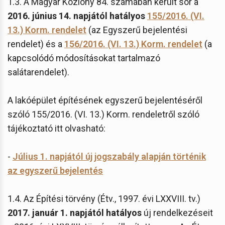
1.3. A Magyar Közlöny 84. számában került sor a
2016. június 14. napjától hatályos
155/2016. (VI.
13.) Korm. rendelet
(az Egyszerű bejelentési
rendelet) és a
156/2016. (VI. 13.) Korm. rendelet
(a
kapcsolódó módosításokat tartalmazó
salátarendelet).
A lakóépület építésének egyszerű bejelentéséről
szóló 155/2016. (VI. 13.) Korm. rendeletről szóló
tájékoztató itt olvasható:
-
Július 1. napjától új jogszabály alapján történik
az egyszerű bejelentés
1.4. Az Építési törvény (Étv., 1997. évi LXXVIII. tv.)
2017. január 1. napjától hatályos
új rendelkezéseit