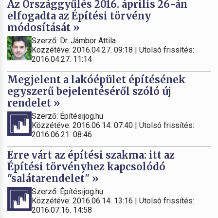
Az Országgyűlés 2016. április 26-án
elfogadta az Építési törvény
módosítását »
Szerző: Dr. Jámbor Attila
Közzétéve: 2016.04.27. 09:18 | Utolsó frissítés:
2016.04.27. 11:14
Megjelent a lakóépület építésének
egyszerű bejelentéséről szóló új
rendelet »
Szerző: Építésijog.hu
Közzétéve: 2016.06.14. 07:40 | Utolsó frissítés:
2016.06.21. 08:46
Erre várt az építési szakma: itt az
Építési törvényhez kapcsolódó
"salátarendelet" »
Szerző: Építésijog.hu
Közzétéve: 2016.06.14. 13:16 | Utolsó frissítés:
2016.07.16. 14:58