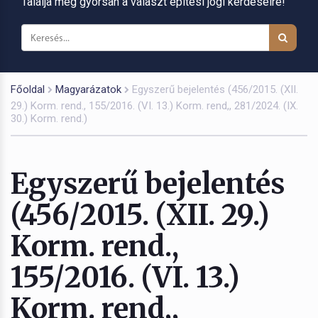
Találja meg gyorsan a választ építési jogi kérdéseire!
Főoldal
Magyarázatok
Egyszerű bejelentés (456/2015. (XII.
29.) Korm. rend., 155/2016. (VI. 13.) Korm. rend,, 281/2024. (IX.
30.) Korm. rend.)
Egyszerű bejelentés
(456/2015. (XII. 29.)
Korm. rend.,
155/2016. (VI. 13.)
Korm. rend,,