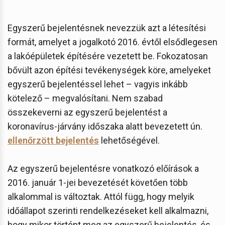
Egyszerű bejelentésnek nevezzük azt a létesítési
formát, amelyet a jogalkotó 2016. évtől elsődlegesen
a lakóépületek építésére vezetett be. Fokozatosan
bővült azon építési tevékenységek köre, amelyeket
egyszerű bejelentéssel lehet – vagyis inkább
kötelező – megvalósítani. Nem szabad
összekeverni az egyszerű bejelentést a
koronavírus-járvány időszaka alatt bevezetett ún.
ellenőrzött bejelentés
lehetőségével.
Az egyszerű bejelentésre vonatkozó előírások a
2016. január 1-jei bevezetését követően több
alkalommal is változtak. Attól függ, hogy melyik
időállapot szerinti rendelkezéseket kell alkalmazni,
hogy mikor történt meg az egyszerű bejelentés, és