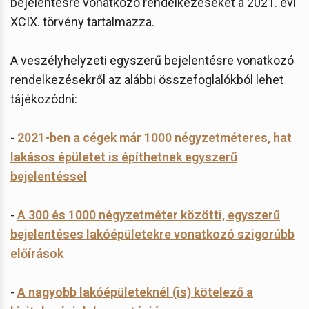
bejelentésre vonatkozó rendelkezéseket a 2021. évi
XCIX. törvény tartalmazza.
A veszélyhelyzeti egyszerű bejelentésre vonatkozó
rendelkezésekről az alábbi összefoglalókból lehet
tájékozódni:
-
2021-ben a cégek már 1000 négyzetméteres, hat
lakásos épületet is építhetnek egyszerű
bejelentéssel
-
A 300 és 1000 négyzetméter közötti, egyszerű
bejelentéses lakóépületekre vonatkozó szigorúbb
előírások
-
A nagyobb lakóépületeknél (is) kötelező a