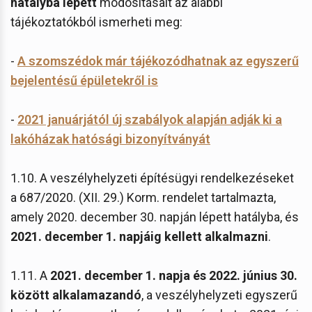
hatályba lépett
módosításait az alábbi
tájékoztatókból ismerheti meg:
-
A szomszédok már tájékozódhatnak az egyszerű
bejelentésű épületekről is
-
2021 januárjától új szabályok alapján adják ki a
lakóházak hatósági bizonyítványát
1.10. A veszélyhelyzeti építésügyi rendelkezéseket
a 687/2020. (XII. 29.) Korm. rendelet tartalmazta,
amely 2020. december 30. napján lépett hatályba, és
2021. december 1. napjáig kellett alkalmazni
.
1.11. A
2021. december 1. napja és 2022. június 30.
között alkalamazandó
, a veszélyhelyzeti egyszerű