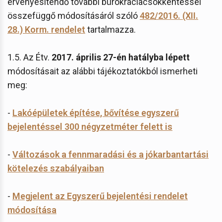
érvényesítendő további bürokráciacsökkentéssel
összefüggő módosításáról szóló
482/2016. (XII.
28.) Korm. rendelet
tartalmazza.
1.5. Az Étv.
2017. április 27-én hatályba lépett
módosításait az alábbi tájékoztatókból ismerheti
meg:
-
Lakóépületek építése, bővítése egyszerű
bejelentéssel 300 négyzetméter felett is
-
Változások a fennmaradási és a jókarbantartási
kötelezés szabályaiban
-
Megjelent az Egyszerű bejelentési rendelet
módosítása