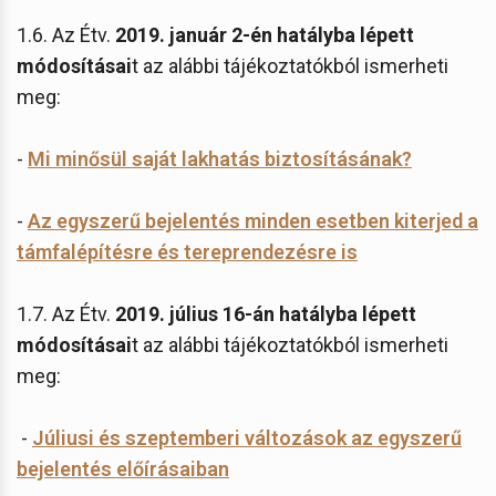
1.6. Az Étv.
2019. január 2-én hatályba lépett
módosításai
t az alábbi tájékoztatókból ismerheti
meg:
-
Mi minősül saját lakhatás biztosításának?
-
Az egyszerű bejelentés minden esetben kiterjed a
támfalépítésre és tereprendezésre is
1.7. Az Étv.
2019. július 16-án hatályba lépett
módosításai
t az alábbi tájékoztatókból ismerheti
meg:
-
Júliusi és szeptemberi változások az egyszerű
bejelentés előírásaiban