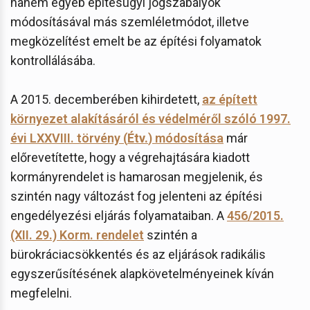
hanem egyéb építésügyi jogszabályok
módosításával más szemléletmódot, illetve
megközelítést emelt be az építési folyamatok
kontrollálásába.
A 2015. decemberében kihirdetett,
az épített
környezet alakításáról és védelméről szóló 1997.
évi LXXVIII. törvény (
Étv.
) módosítása
már
előrevetítette, hogy a végrehajtására kiadott
kormányrendelet is hamarosan megjelenik, és
szintén nagy változást fog jelenteni az építési
engedélyezési eljárás folyamataiban. A
456/2015.
(XII. 29.) Korm. rendelet
szintén a
bürokráciacsökkentés és az eljárások radikális
egyszerűsítésének alapkövetelményeinek kíván
megfelelni.