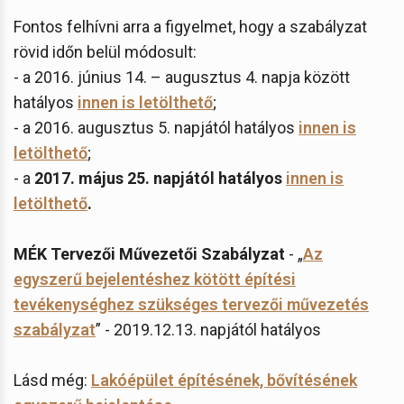
Fontos felhívni arra a figyelmet, hogy a szabályzat
rövid időn belül módosult:
- a 2016. június 14. – augusztus 4. napja között
hatályos
innen is letölthető
;
- a 2016. augusztus 5. napjától hatályos
innen is
letölthető
;
- a
2017. május 25.
napjától hatályos
innen is
letölthető
.
MÉK Tervezői Művezetői Szabályzat
- „
Az
egyszerű bejelentéshez kötött építési
tevékenységhez szükséges tervezői művezetés
szabályzat
” - 2019.12.13. napjától hatályos
Lásd még:
Lakóépület építésének, bővítésének