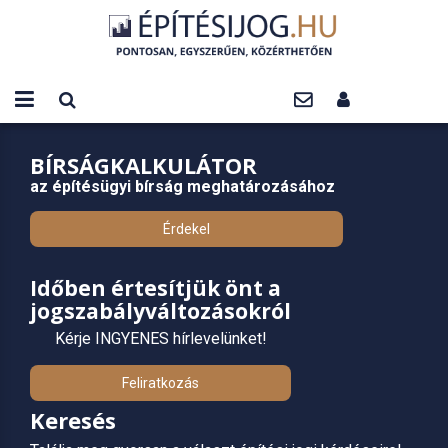
BÍRSÁGKALKULÁTOR
az építésügyi bírság meghatározásához
Érdekel
Időben értesítjük önt a
jogszabályváltozásokról
Kérje INGYENES hírlevelünket!
Feliratkozás
Keresés