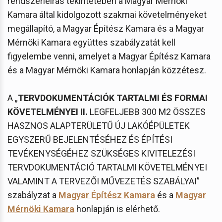
rendszerleírás tekintetében a Magyar Mérnöki
Kamara által kidolgozott szakmai követelményeket
megállapító, a Magyar Építész Kamara és a Magyar
Mérnöki Kamara együttes szabályzatát kell
figyelembe venni, amelyet a Magyar Építész Kamara
és a Magyar Mérnöki Kamara honlapján közzétesz.
A „
TERVDOKUMENTÁCIÓK TARTALMI ÉS FORMAI
KÖVETELMÉNYEI II.
LEGFELJEBB 300 M2 ÖSSZES
HASZNOS ALAPTERÜLETŰ ÚJ LAKÓÉPÜLETEK
EGYSZERŰ BEJELENTÉSÉHEZ ÉS ÉPÍTÉSI
TEVÉKENYSÉGÉHEZ SZÜKSÉGES KIVITELEZÉSI
TERVDOKUMENTÁCIÓ TARTALMI KÖVETELMÉNYEI
VALAMINT A TERVEZŐI MŰVEZETÉS SZABÁLYAI”
szabályzat a
Magyar Építész Kamara
és a
Magyar
Mérnöki Kamara
honlapján is elérhető.