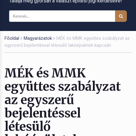
Találja meg gyorsan a választ építési jogi kérdéseire!
Főoldal
Magyarázatok
MÉK és MMK együttes szabályzat az
egyszerű bejelentéssel létesülő lakóépületek kapcsán
MÉK és MMK
együttes szabályzat
az egyszerű
bejelentéssel
létesülő