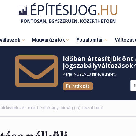
válaszok
Magyarázatok
Fogalomtár
Változá
Időben értesítjük önt 
jogszabályváltozásokr
Kérje INGYENES hírlevelünket!
Feliratkozás
üli kivitelezés miatt építésügyi bírság (is) kiszabható