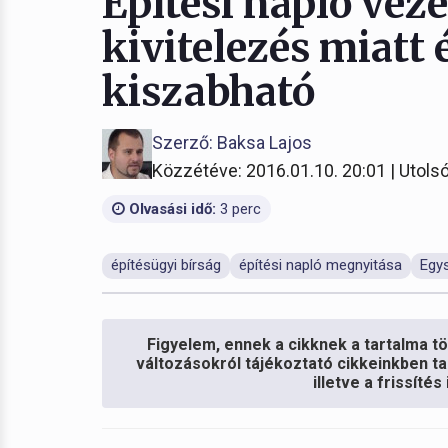
Építési napló veze
kivitelezés miatt 
kiszabható
Szerző: Baksa Lajos
Közzétéve: 2016.01.10. 20:01 | Utolsó
Olvasási idő:
3 perc
építésügyi bírság
építési napló megnyitása
Egys
Figyelem, ennek a cikknek a tartalma töb
változásokról tájékoztató cikkeinkben ta
illetve a frissíté