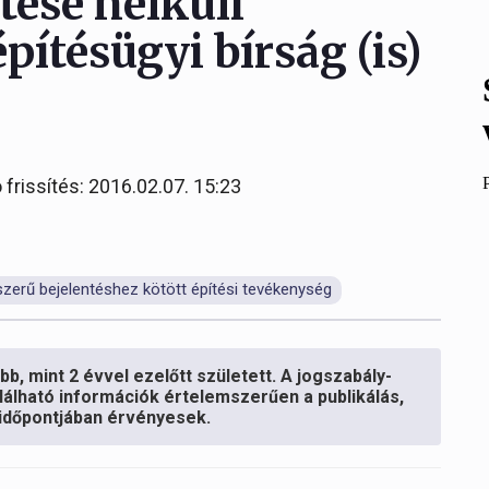
tése nélküli
építésügyi bírság (is)
 frissítés: 2016.02.07. 15:23
zerű bejelentéshez kötött építési tevékenység
b, mint 2 évvel ezelőtt született. A jogszabály-
lálható információk értelemszerűen a publikálás,
s időpontjában érvényesek.