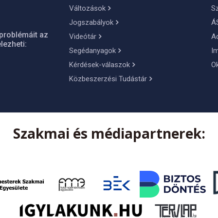
Változások
S
Jogszabályok
Á
problémáit az
Videótár
A
lezheti:
Segédanyagok
I
Kérdések-válaszok
O
Közbeszerzési Tudástár
Szakmai és médiapartnerek: