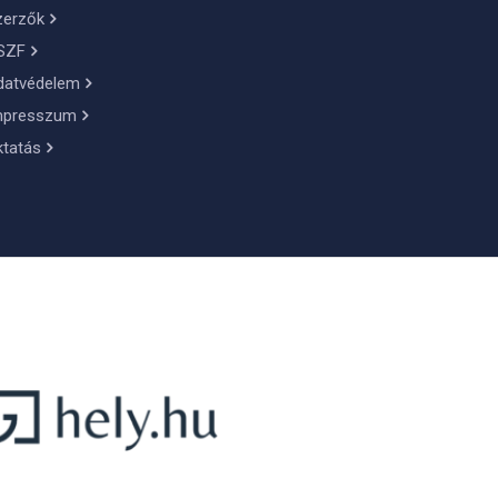
zerzők
SZF
datvédelem
mpresszum
ktatás