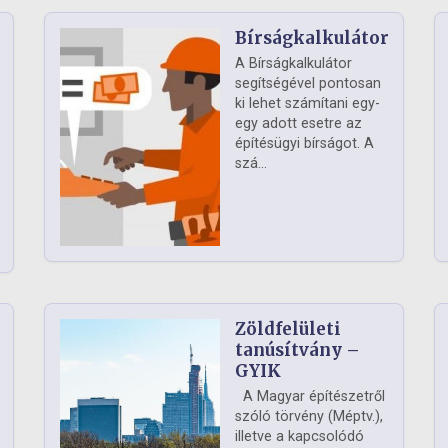
Bírságkalkulátor
A Bírságkalkulátor
segítségével pontosan
ki lehet számítani egy-
egy adott esetre az
építésügyi bírságot. A
szá...
Zöldfelületi
ág
tanúsítvány –
GYIK
A Magyar építészetről
szóló törvény (Méptv.),
illetve a kapcsolódó