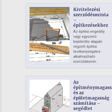
Kivitelezési
szerződésminta
–
építkezésekhez
Az építési engedély
vagy egyszerű
bejelentés alapján
végzett építési
tevékenységekre
alkalmazható
szerződésmin...
Az
építménymagass
és az
épületmagasság
számítása –
segédlet