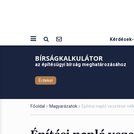
Kérdések-
BÍRSÁGKALKULÁTOR
az építésügyi bírság meghatározásához
Érdekel
Főoldal
Magyarázatok
Építési napló vezetése nélk