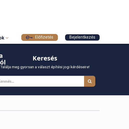
Előfizetés
Bejelentkezés
sok
a
Keresés
ól
Találja meg gyorsan a választ építési jogi kérdéseire!