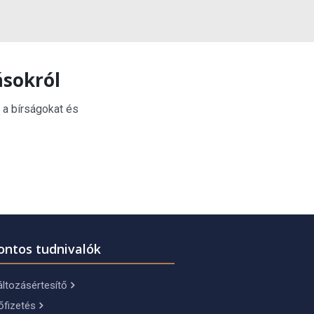
ásokról
 a bírságokat és
ontos tudnivalók
ltozásértesítő
őfizetés