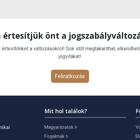
 értesítjük önt a jogszabályváltoz
rtesítőnket a változásokról! Sok időt megtakaríthat, elkerülheti
jogvitákat!
Feliratkozás
Mit hol találok?
F
Magyarázatok
Vá
nikai
Fogalmak
El