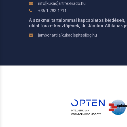
info[kukac]artifexkiado.hu
+36 1 783 1711
A szakmai tartalommal kapcsolatos kérdéseit, 
oldal főszerkesztőjének, dr. Jámbor Attilának je
jambor.attila[kukac]epitesijog.hu